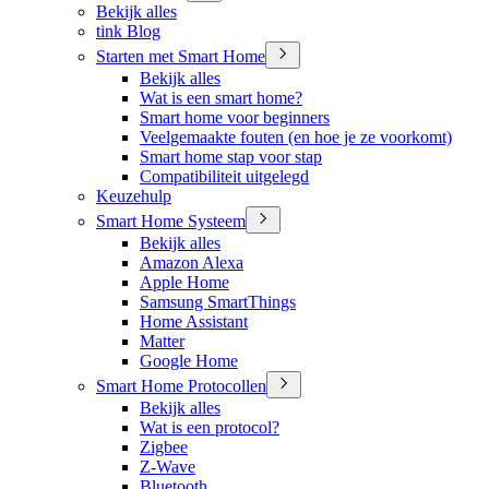
Bekijk alles
tink Blog
Starten met Smart Home
Bekijk alles
Wat is een smart home?
Smart home voor beginners
Veelgemaakte fouten (en hoe je ze voorkomt)
Smart home stap voor stap
Compatibiliteit uitgelegd
Keuzehulp
Smart Home Systeem
Bekijk alles
Amazon Alexa
Apple Home
Samsung SmartThings
Home Assistant
Matter
Google Home
Smart Home Protocollen
Bekijk alles
Wat is een protocol?
Zigbee
Z-Wave
Bluetooth