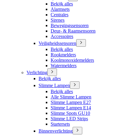
Bekijk alles
Alarmsets
Centrales
Sirenes
Bewegingssensoren
Deur- & Raamsensoren
Accessoires
Veiligheidssensoren
Bekijk alles
Rookmelders
Koolmonoxidemelders
Watermelders
Verlichting
Bekijk alles
Slimme Lampen
Bekijk alles
Alle Slimme Lampen
Slimme Lampen E27
Slimme Lampen E14
Slimme Spots GU10
Slimme LED Strips
Startersets
Binnenverlichting