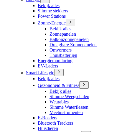
Bekijk alles
Slimme stekkers
Power Stations
Zonne-Energie
Bekijk alles
Zonnepanelen
Balkonzonnepanelen
Draagbare Zonnepanelen
Omvormers
Thuisbatterijen
Energiemonitoring
EV-Laders
Smart Lifestyle
Bekijk alles
Gezondheid & Fitness
Bekijk alles
Slimme Weegschalen
Wearables
Slimme Waterflessen
Meetinstrumenten
E-Readers
Bluetooth Trackers
Huisdieren