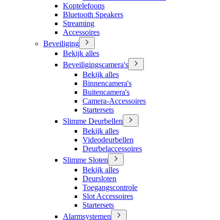
Koptelefoons
Bluetooth Speakers
Streaming
Accessoires
Beveiliging
Bekijk alles
Beveiligingscamera's
Bekijk alles
Binnencamera's
Buitencamera's
Camera-Accessoires
Startersets
Slimme Deurbellen
Bekijk alles
Videodeurbellen
Deurbelaccessoires
Slimme Sloten
Bekijk alles
Deursloten
Toegangscontrole
Slot Accessoires
Startersets
Alarmsystemen