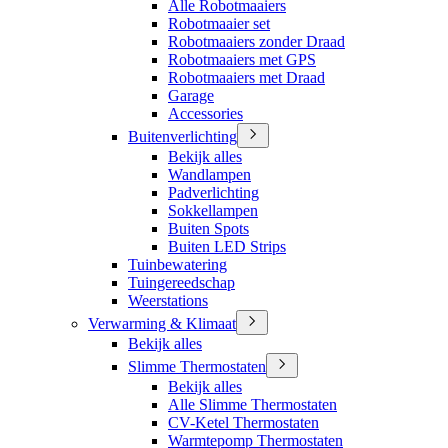
Alle Robotmaaiers
Robotmaaier set
Robotmaaiers zonder Draad
Robotmaaiers met GPS
Robotmaaiers met Draad
Garage
Accessories
Buitenverlichting
Bekijk alles
Wandlampen
Padverlichting
Sokkellampen
Buiten Spots
Buiten LED Strips
Tuinbewatering
Tuingereedschap
Weerstations
Verwarming & Klimaat
Bekijk alles
Slimme Thermostaten
Bekijk alles
Alle Slimme Thermostaten
CV-Ketel Thermostaten
Warmtepomp Thermostaten