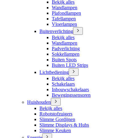
Bekijk alles
Wandlampen
Plafondlampen
Tafellampen
Vloerlampen
Buitenverlichting
Bekijk alles
Wandlampen
Padverlichting
Sokkellampen
Buiten Spots
Buiten LED Strips
Lichtbediening
Bekijk alles
Schakelaars
Inbouwschakelaars
Bewegingssensoren
Huishouden
Bekijk alles
Robotstofzuigers
Slimme Gordijnen
Slimme Displays & Hubs
Slimme Keuken
Energie