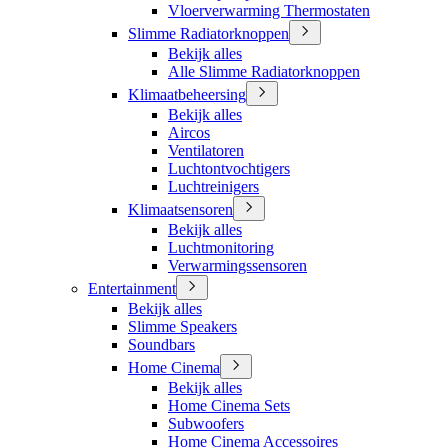
Vloerverwarming Thermostaten
Slimme Radiatorknoppen
Bekijk alles
Alle Slimme Radiatorknoppen
Klimaatbeheersing
Bekijk alles
Aircos
Ventilatoren
Luchtontvochtigers
Luchtreinigers
Klimaatsensoren
Bekijk alles
Luchtmonitoring
Verwarmingssensoren
Entertainment
Bekijk alles
Slimme Speakers
Soundbars
Home Cinema
Bekijk alles
Home Cinema Sets
Subwoofers
Home Cinema Accessoires