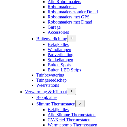
Alle Robotmaaiers
Robotmaaier set
Robotmaaiers zonder Draad
Robotmaaiers met GPS
Robotmaaiers met Draad
Garage
Accessories
Buitenverlichting
Bekijk alles
Wandlampen
Padverlichting
Sokkellampen
Buiten Spots
Buiten LED Strips
Tuinbewatering
Tuingereedschap
Weerstations
Verwarming & Klimaat
Bekijk alles
Slimme Thermostaten
Bekijk alles
Alle Slimme Thermostaten
CV-Ketel Thermostaten
Warmtepomp Thermostaten