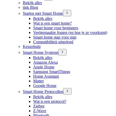
Bekijk alles
tink Blog
Starten met Smart Home
Bekijk alles
Wat is een smart home?
Smart home voor beginners
Veelgemaakte fouten (en hoe je ze voorkomt)
Smart home stap voor stap
Compatibiliteit uitgelegd
Keuzehulp
Smart Home Systeem
Bekijk alles
Amazon Alexa
Apple Home
Samsung SmartThings
Home Assistant
Matter
Google Home
Smart Home Protocollen
Bekijk alles
Wat is een protocol?
Zigbee
Z-Wave
Bluetooth