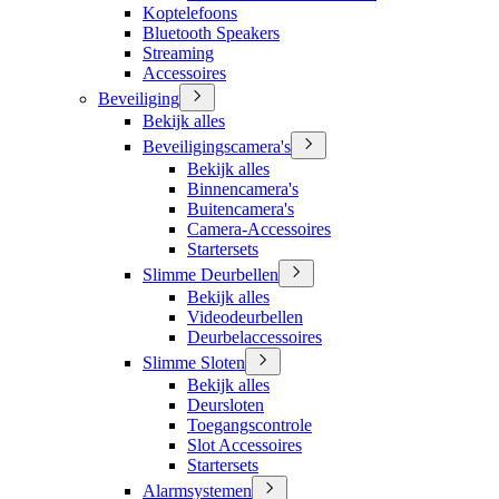
Koptelefoons
Bluetooth Speakers
Streaming
Accessoires
Beveiliging
Bekijk alles
Beveiligingscamera's
Bekijk alles
Binnencamera's
Buitencamera's
Camera-Accessoires
Startersets
Slimme Deurbellen
Bekijk alles
Videodeurbellen
Deurbelaccessoires
Slimme Sloten
Bekijk alles
Deursloten
Toegangscontrole
Slot Accessoires
Startersets
Alarmsystemen