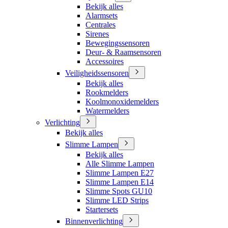
Bekijk alles
Alarmsets
Centrales
Sirenes
Bewegingssensoren
Deur- & Raamsensoren
Accessoires
Veiligheidssensoren
Bekijk alles
Rookmelders
Koolmonoxidemelders
Watermelders
Verlichting
Bekijk alles
Slimme Lampen
Bekijk alles
Alle Slimme Lampen
Slimme Lampen E27
Slimme Lampen E14
Slimme Spots GU10
Slimme LED Strips
Startersets
Binnenverlichting