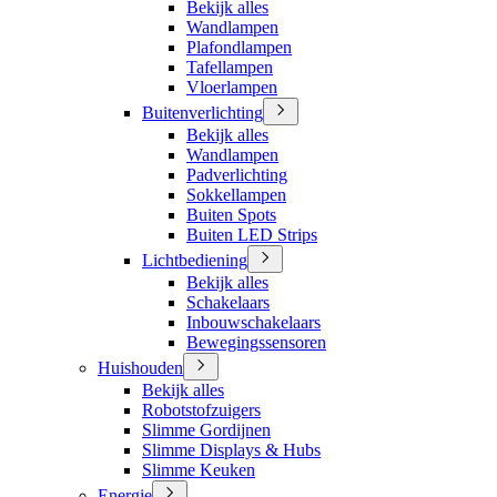
Bekijk alles
Wandlampen
Plafondlampen
Tafellampen
Vloerlampen
Buitenverlichting
Bekijk alles
Wandlampen
Padverlichting
Sokkellampen
Buiten Spots
Buiten LED Strips
Lichtbediening
Bekijk alles
Schakelaars
Inbouwschakelaars
Bewegingssensoren
Huishouden
Bekijk alles
Robotstofzuigers
Slimme Gordijnen
Slimme Displays & Hubs
Slimme Keuken
Energie