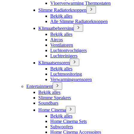
Vloerverwarming Thermostaten
Slimme Radiatorknoppen
Bekijk alles
Alle Slimme Radiatorknoppen
Klimaatbeheersing
Bekijk alles
Aircos
Ventilatoren
Luchtontvochtigers
Luchtreinigers
Klimaatsensoren
Bekijk alles
Luchtmonitoring
Verwarmingssensoren
Entertainment
Bekijk alles
Slimme Speakers
Soundbars
Home Cinema
Bekijk alles
Home Cinema Sets
Subwoofers
Home Cinema Accessoires