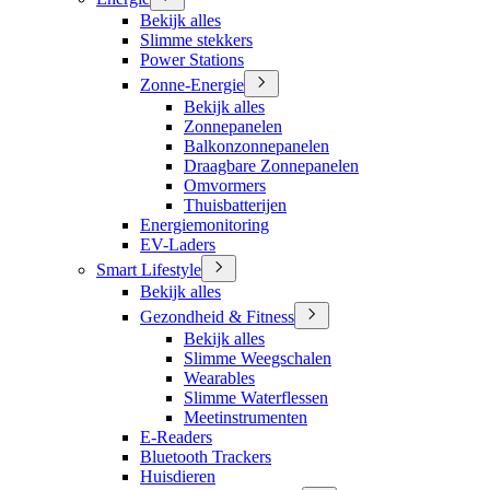
Bekijk alles
Slimme stekkers
Power Stations
Zonne-Energie
Bekijk alles
Zonnepanelen
Balkonzonnepanelen
Draagbare Zonnepanelen
Omvormers
Thuisbatterijen
Energiemonitoring
EV-Laders
Smart Lifestyle
Bekijk alles
Gezondheid & Fitness
Bekijk alles
Slimme Weegschalen
Wearables
Slimme Waterflessen
Meetinstrumenten
E-Readers
Bluetooth Trackers
Huisdieren