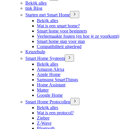
Bekijk alles
tink Blog
Starten met Smart Home
Bekijk alles
Wat is een smart home?
Smart home voor beginners
Veelgemaakte fouten (en hoe je ze voorkomt)
Smart home stap voor stap
Compatibiliteit uitgelegd
Keuzehulp
Smart Home Systeem
Bekijk alles
Amazon Alexa
Apple Home
Samsung SmartThings
Home Assistant
Matter
Google Home
Smart Home Protocollen
Bekijk alles
Wat is een protocol?
Zigbee
Z-Wave
Bluetooth