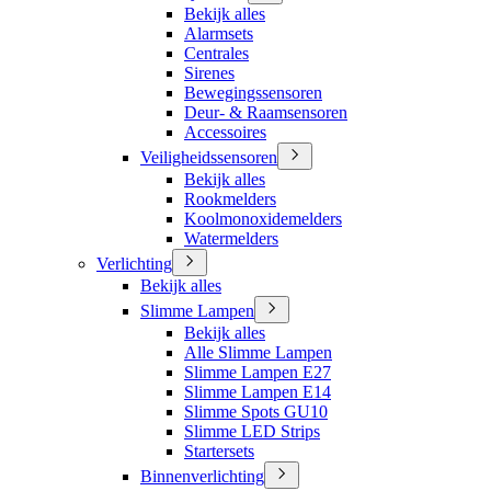
Bekijk alles
Alarmsets
Centrales
Sirenes
Bewegingssensoren
Deur- & Raamsensoren
Accessoires
Veiligheidssensoren
Bekijk alles
Rookmelders
Koolmonoxidemelders
Watermelders
Verlichting
Bekijk alles
Slimme Lampen
Bekijk alles
Alle Slimme Lampen
Slimme Lampen E27
Slimme Lampen E14
Slimme Spots GU10
Slimme LED Strips
Startersets
Binnenverlichting