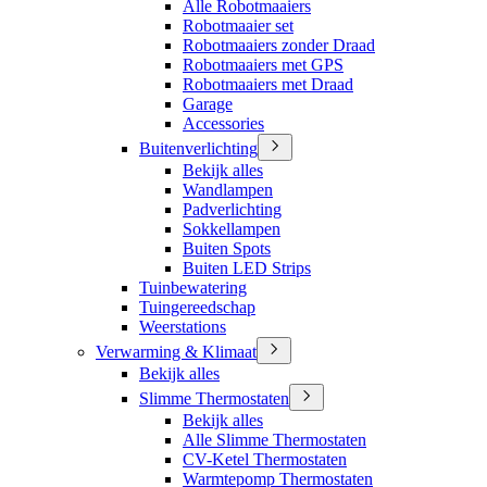
Alle Robotmaaiers
Robotmaaier set
Robotmaaiers zonder Draad
Robotmaaiers met GPS
Robotmaaiers met Draad
Garage
Accessories
Buitenverlichting
Bekijk alles
Wandlampen
Padverlichting
Sokkellampen
Buiten Spots
Buiten LED Strips
Tuinbewatering
Tuingereedschap
Weerstations
Verwarming & Klimaat
Bekijk alles
Slimme Thermostaten
Bekijk alles
Alle Slimme Thermostaten
CV-Ketel Thermostaten
Warmtepomp Thermostaten