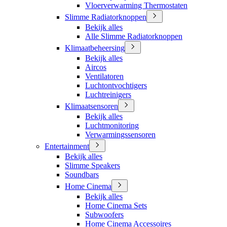
Vloerverwarming Thermostaten
Slimme Radiatorknoppen
Bekijk alles
Alle Slimme Radiatorknoppen
Klimaatbeheersing
Bekijk alles
Aircos
Ventilatoren
Luchtontvochtigers
Luchtreinigers
Klimaatsensoren
Bekijk alles
Luchtmonitoring
Verwarmingssensoren
Entertainment
Bekijk alles
Slimme Speakers
Soundbars
Home Cinema
Bekijk alles
Home Cinema Sets
Subwoofers
Home Cinema Accessoires