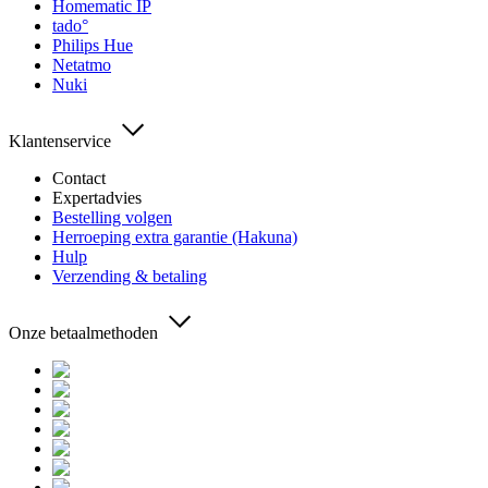
Homematic IP
tado°
Philips Hue
Netatmo
Nuki
Klantenservice
Contact
Expertadvies
Bestelling volgen
Herroeping extra garantie (Hakuna)
Hulp
Verzending & betaling
Onze betaalmethoden