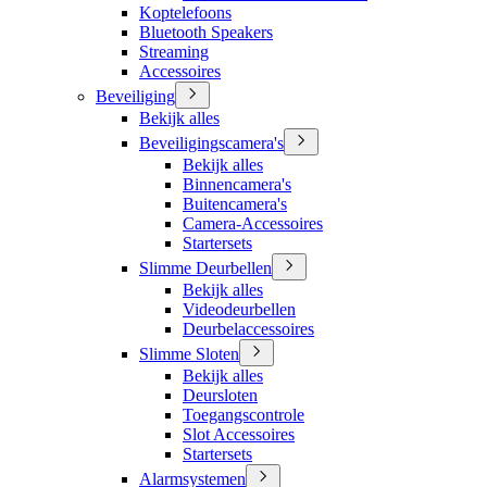
Koptelefoons
Bluetooth Speakers
Streaming
Accessoires
Beveiliging
Bekijk alles
Beveiligingscamera's
Bekijk alles
Binnencamera's
Buitencamera's
Camera-Accessoires
Startersets
Slimme Deurbellen
Bekijk alles
Videodeurbellen
Deurbelaccessoires
Slimme Sloten
Bekijk alles
Deursloten
Toegangscontrole
Slot Accessoires
Startersets
Alarmsystemen