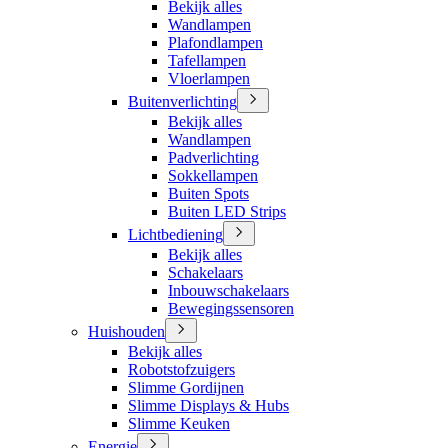
Bekijk alles
Wandlampen
Plafondlampen
Tafellampen
Vloerlampen
Buitenverlichting
Bekijk alles
Wandlampen
Padverlichting
Sokkellampen
Buiten Spots
Buiten LED Strips
Lichtbediening
Bekijk alles
Schakelaars
Inbouwschakelaars
Bewegingssensoren
Huishouden
Bekijk alles
Robotstofzuigers
Slimme Gordijnen
Slimme Displays & Hubs
Slimme Keuken
Energie