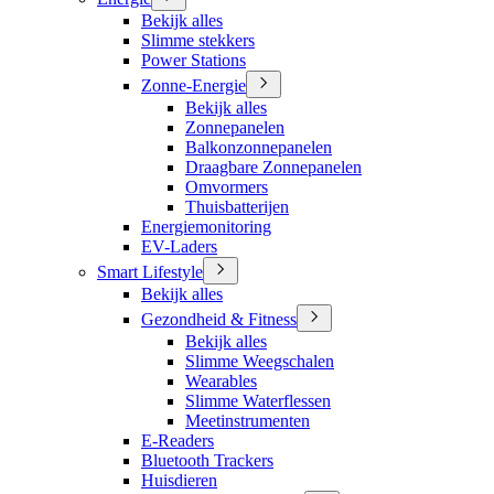
Bekijk alles
Slimme stekkers
Power Stations
Zonne-Energie
Bekijk alles
Zonnepanelen
Balkonzonnepanelen
Draagbare Zonnepanelen
Omvormers
Thuisbatterijen
Energiemonitoring
EV-Laders
Smart Lifestyle
Bekijk alles
Gezondheid & Fitness
Bekijk alles
Slimme Weegschalen
Wearables
Slimme Waterflessen
Meetinstrumenten
E-Readers
Bluetooth Trackers
Huisdieren