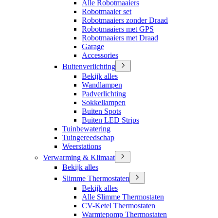
Alle Robotmaaiers
Robotmaaier set
Robotmaaiers zonder Draad
Robotmaaiers met GPS
Robotmaaiers met Draad
Garage
Accessories
Buitenverlichting
Bekijk alles
Wandlampen
Padverlichting
Sokkellampen
Buiten Spots
Buiten LED Strips
Tuinbewatering
Tuingereedschap
Weerstations
Verwarming & Klimaat
Bekijk alles
Slimme Thermostaten
Bekijk alles
Alle Slimme Thermostaten
CV-Ketel Thermostaten
Warmtepomp Thermostaten