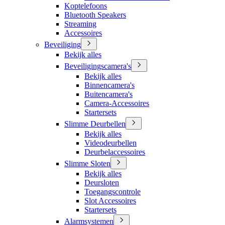
Koptelefoons
Bluetooth Speakers
Streaming
Accessoires
Beveiliging
Bekijk alles
Beveiligingscamera's
Bekijk alles
Binnencamera's
Buitencamera's
Camera-Accessoires
Startersets
Slimme Deurbellen
Bekijk alles
Videodeurbellen
Deurbelaccessoires
Slimme Sloten
Bekijk alles
Deursloten
Toegangscontrole
Slot Accessoires
Startersets
Alarmsystemen