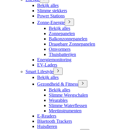
Bekijk alles
Slimme stekkers
Power Stations
Zonne-Energie
Bekijk alles
Zonnepanelen
Balkonzonnepanelen
Draagbare Zonnepanelen
Omvormers
Thuisbatterijen
Energiemonitoring
EV-Laders
Smart Lifestyle
Bekijk alles
Gezondheid & Fitness
Bekijk alles
Slimme Weegschalen
Wearables
Slimme Waterflessen
Meetinstrumenten
E-Readers
Bluetooth Trackers
Huisdieren