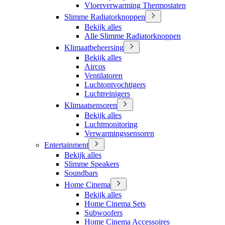
Vloerverwarming Thermostaten
Slimme Radiatorknoppen
Bekijk alles
Alle Slimme Radiatorknoppen
Klimaatbeheersing
Bekijk alles
Aircos
Ventilatoren
Luchtontvochtigers
Luchtreinigers
Klimaatsensoren
Bekijk alles
Luchtmonitoring
Verwarmingssensoren
Entertainment
Bekijk alles
Slimme Speakers
Soundbars
Home Cinema
Bekijk alles
Home Cinema Sets
Subwoofers
Home Cinema Accessoires