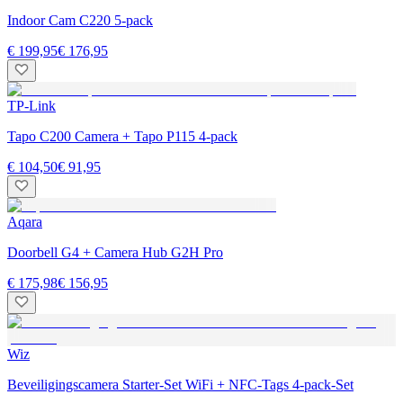
Indoor Cam C220 5-pack
€ 199,95
€ 176,95
TP-Link
Tapo C200 Camera + Tapo P115 4-pack
€ 104,50
€ 91,95
Aqara
Doorbell G4 + Camera Hub G2H Pro
€ 175,98
€ 156,95
Wiz
Beveiligingscamera Starter-Set WiFi + NFC-Tags 4-pack-Set