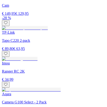
Cam
€ 149,95
€ 129,95
-28 %
TP-Link
Tapo C220 2-pack
€ 89,80
€ 63,95
Imou
Ranger RC 2K
€ 34,99
Aqara
Camera G100 Select - 2 Pack