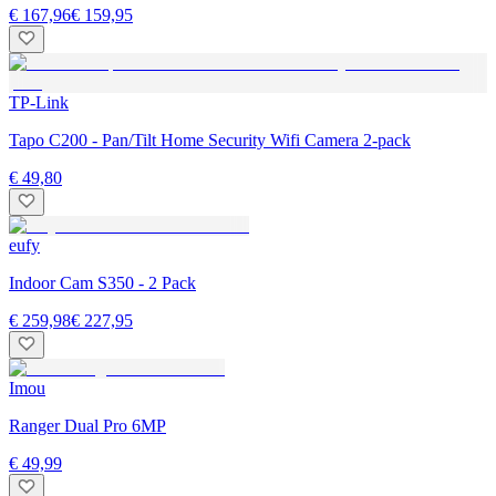
€ 167,96
€ 159,95
TP-Link
Tapo C200 - Pan/Tilt Home Security Wifi Camera 2-pack
€ 49,80
eufy
Indoor Cam S350 - 2 Pack
€ 259,98
€ 227,95
Imou
Ranger Dual Pro 6MP
€ 49,99