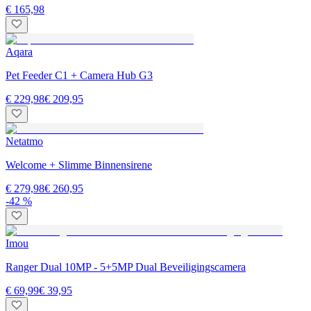
€ 165,98
Aqara
Pet Feeder C1 + Camera Hub G3
€ 229,98
€ 209,95
Netatmo
Welcome + Slimme Binnensirene
€ 279,98
€ 260,95
-42 %
Imou
Ranger Dual 10MP - 5+5MP Dual Beveiligingscamera
€ 69,99
€ 39,95