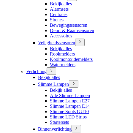
Bekijk alles
Alarmsets
Centrales
Sirenes
Bewegingssensoren
Deur- & Raamsensoren
Accessoires
Veiligheidssensoren
Bekijk alles
Rookmelders
Koolmonoxidemelders
Watermelders
Verlichting
Bekijk alles
Slimme Lampen
Bekijk alles
Alle Slimme Lampen
Slimme Lampen E27
Slimme Lampen E14
Slimme Spots GU10
Slimme LED Strips
Startersets
Binnenverlichting