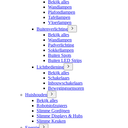
Bekijk alles
Wandlampen
Plafondlampen
Tafellampen
Vloerlampen
Buitenverlichting
Bekijk alles
Wandlampen
Padverlichting
Sokkellampen
Buiten Spots
Buiten LED Strips
Lichtbediening
Bekijk alles
Schakelaars
Inbouwschakelaars
Bewegingssensoren
Huishouden
Bekijk alles
Robotstofzuigers
Slimme Gordijnen
Slimme Displays & Hubs
Slimme Keuken
Energie