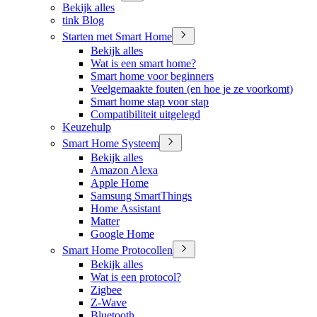
Bekijk alles
tink Blog
Starten met Smart Home
Bekijk alles
Wat is een smart home?
Smart home voor beginners
Veelgemaakte fouten (en hoe je ze voorkomt)
Smart home stap voor stap
Compatibiliteit uitgelegd
Keuzehulp
Smart Home Systeem
Bekijk alles
Amazon Alexa
Apple Home
Samsung SmartThings
Home Assistant
Matter
Google Home
Smart Home Protocollen
Bekijk alles
Wat is een protocol?
Zigbee
Z-Wave
Bluetooth