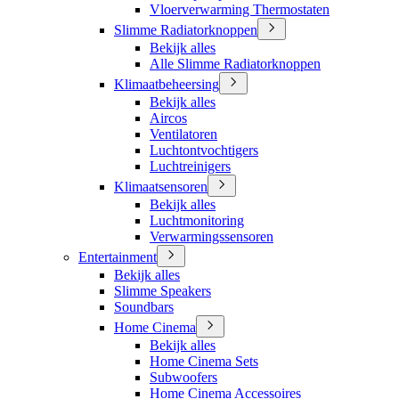
Vloerverwarming Thermostaten
Slimme Radiatorknoppen
Bekijk alles
Alle Slimme Radiatorknoppen
Klimaatbeheersing
Bekijk alles
Aircos
Ventilatoren
Luchtontvochtigers
Luchtreinigers
Klimaatsensoren
Bekijk alles
Luchtmonitoring
Verwarmingssensoren
Entertainment
Bekijk alles
Slimme Speakers
Soundbars
Home Cinema
Bekijk alles
Home Cinema Sets
Subwoofers
Home Cinema Accessoires