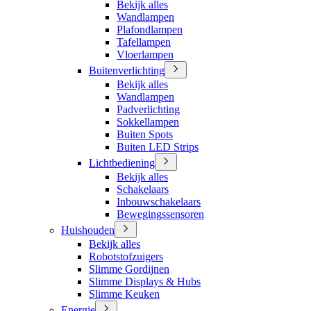
Bekijk alles
Wandlampen
Plafondlampen
Tafellampen
Vloerlampen
Buitenverlichting
Bekijk alles
Wandlampen
Padverlichting
Sokkellampen
Buiten Spots
Buiten LED Strips
Lichtbediening
Bekijk alles
Schakelaars
Inbouwschakelaars
Bewegingssensoren
Huishouden
Bekijk alles
Robotstofzuigers
Slimme Gordijnen
Slimme Displays & Hubs
Slimme Keuken
Energie