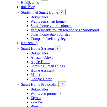
Bekijk alles
tink Blog
Starten met Smart Home
Bekijk alles
Wat is een smart home?
Smart home voor beginners
Veelgemaakte fouten (en hoe je ze voorkomt)
Smart home stap voor stap
Compatibiliteit uitgelegd
Keuzehulp
Smart Home Systeem
Bekijk alles
Amazon Alexa
Apple Home
Samsung SmartThings
Home Assistant
Matter
Google Home
Smart Home Protocollen
Bekijk alles
Wat is een protocol?
Zigbee
Z-Wave
Bluetooth