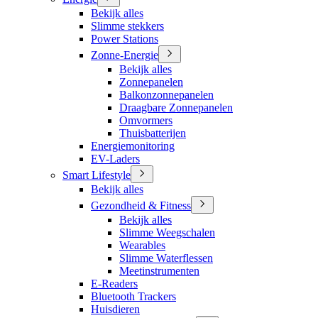
Bekijk alles
Slimme stekkers
Power Stations
Zonne-Energie
Bekijk alles
Zonnepanelen
Balkonzonnepanelen
Draagbare Zonnepanelen
Omvormers
Thuisbatterijen
Energiemonitoring
EV-Laders
Smart Lifestyle
Bekijk alles
Gezondheid & Fitness
Bekijk alles
Slimme Weegschalen
Wearables
Slimme Waterflessen
Meetinstrumenten
E-Readers
Bluetooth Trackers
Huisdieren