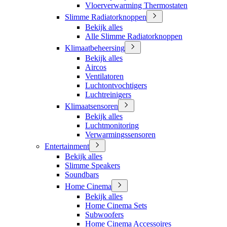
Vloerverwarming Thermostaten
Slimme Radiatorknoppen
Bekijk alles
Alle Slimme Radiatorknoppen
Klimaatbeheersing
Bekijk alles
Aircos
Ventilatoren
Luchtontvochtigers
Luchtreinigers
Klimaatsensoren
Bekijk alles
Luchtmonitoring
Verwarmingssensoren
Entertainment
Bekijk alles
Slimme Speakers
Soundbars
Home Cinema
Bekijk alles
Home Cinema Sets
Subwoofers
Home Cinema Accessoires