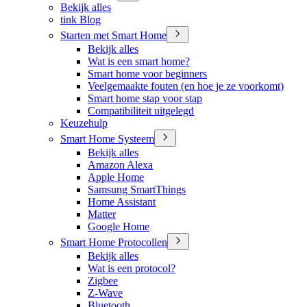
Bekijk alles
tink Blog
Starten met Smart Home
Bekijk alles
Wat is een smart home?
Smart home voor beginners
Veelgemaakte fouten (en hoe je ze voorkomt)
Smart home stap voor stap
Compatibiliteit uitgelegd
Keuzehulp
Smart Home Systeem
Bekijk alles
Amazon Alexa
Apple Home
Samsung SmartThings
Home Assistant
Matter
Google Home
Smart Home Protocollen
Bekijk alles
Wat is een protocol?
Zigbee
Z-Wave
Bluetooth