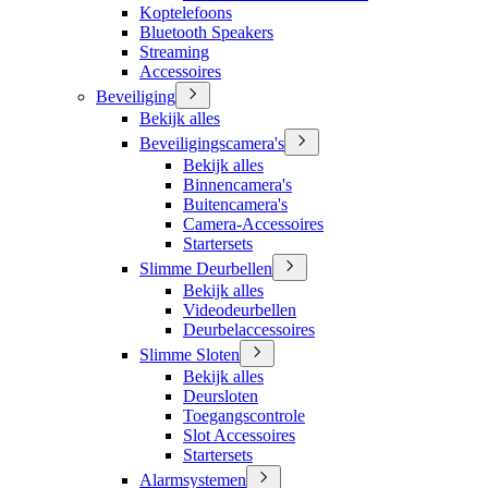
Koptelefoons
Bluetooth Speakers
Streaming
Accessoires
Beveiliging
Bekijk alles
Beveiligingscamera's
Bekijk alles
Binnencamera's
Buitencamera's
Camera-Accessoires
Startersets
Slimme Deurbellen
Bekijk alles
Videodeurbellen
Deurbelaccessoires
Slimme Sloten
Bekijk alles
Deursloten
Toegangscontrole
Slot Accessoires
Startersets
Alarmsystemen