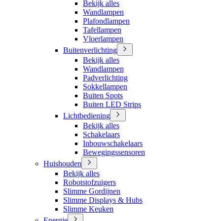
Bekijk alles
Wandlampen
Plafondlampen
Tafellampen
Vloerlampen
Buitenverlichting
Bekijk alles
Wandlampen
Padverlichting
Sokkellampen
Buiten Spots
Buiten LED Strips
Lichtbediening
Bekijk alles
Schakelaars
Inbouwschakelaars
Bewegingssensoren
Huishouden
Bekijk alles
Robotstofzuigers
Slimme Gordijnen
Slimme Displays & Hubs
Slimme Keuken
Energie