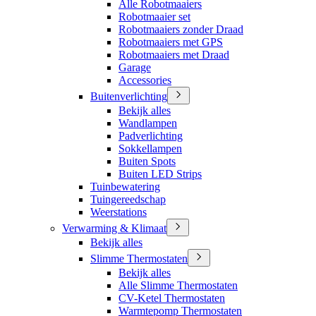
Alle Robotmaaiers
Robotmaaier set
Robotmaaiers zonder Draad
Robotmaaiers met GPS
Robotmaaiers met Draad
Garage
Accessories
Buitenverlichting
Bekijk alles
Wandlampen
Padverlichting
Sokkellampen
Buiten Spots
Buiten LED Strips
Tuinbewatering
Tuingereedschap
Weerstations
Verwarming & Klimaat
Bekijk alles
Slimme Thermostaten
Bekijk alles
Alle Slimme Thermostaten
CV-Ketel Thermostaten
Warmtepomp Thermostaten