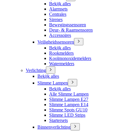
Bekijk alles
Alarmsets
Centrales
Sirenes
Bewegingssensoren
Deur- & Raamsensoren
Accessoires
Veiligheidssensoren
Bekijk alles
Rookmelders
Koolmonoxidemelders
Watermelders
Verlichting
Bekijk alles
Slimme Lampen
Bekijk alles
Alle Slimme Lampen
Slimme Lampen E27
Slimme Lampen E14
Slimme Spots GU10
Slimme LED Strips
Startersets
Binnenverlichting