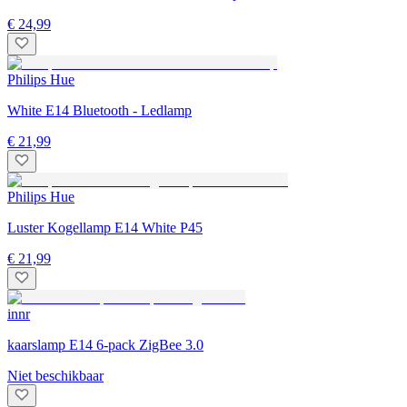
€ 24,99
Philips Hue
White E14 Bluetooth - Ledlamp
€ 21,99
Philips Hue
Luster Kogellamp E14 White P45
€ 21,99
innr
kaarslamp E14 6-pack ZigBee 3.0
Niet beschikbaar