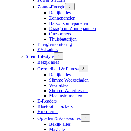
Power Stations
Zonne-Energie
Bekijk alles
Zonnepanelen
Balkonzonnepanelen
Draagbare Zonnepanelen
Omvormers
Thuisbatterijen
Energiemonitoring
EV-Laders
Smart Lifestyle
Bekijk alles
Gezondheid & Fitness
Bekijk alles
Slimme Weegschalen
Wearables
Slimme Waterflessen
Meetinstrumenten
E-Readers
Bluetooth Trackers
Huisdieren
Opladen & Accessoires
Bekijk alles
Magsafe