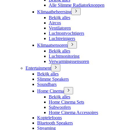
Alle Slimme Radiatorknoppen
Klimaatbeheersing
Bekijk alles
Aircos
Ventilatoren
Luchtontvochtigers
Luchtreinigers
Klimaatsensoren
Bekijk alles
Luchtmonitoring
Verwarmingssensoren
Entertainment
Bekijk alles
Slimme Speakers
Soundbars
Home Cinema
Bekijk alles
Home Cinema Sets
Subwoofers
Home Cinema Accessoires
Koptelefoons
Bluetooth Speakers
Streaming