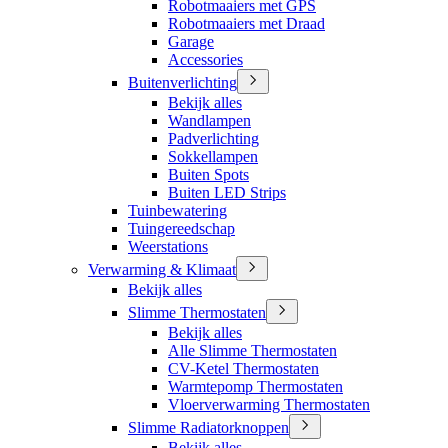
Robotmaaiers met GPS
Robotmaaiers met Draad
Garage
Accessories
Buitenverlichting
Bekijk alles
Wandlampen
Padverlichting
Sokkellampen
Buiten Spots
Buiten LED Strips
Tuinbewatering
Tuingereedschap
Weerstations
Verwarming & Klimaat
Bekijk alles
Slimme Thermostaten
Bekijk alles
Alle Slimme Thermostaten
CV-Ketel Thermostaten
Warmtepomp Thermostaten
Vloerverwarming Thermostaten
Slimme Radiatorknoppen
Bekijk alles