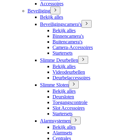
Accessoires
Beveiliging
Bekijk alles
Beveiligingscamera's
Bekijk alles
Binnencamera's
Buitencamera's
Camera-Accessoires
Startersets
Slimme Deurbellen
Bekijk alles
Videodeurbellen
Deurbelaccessoires
Slimme Sloten
Bekijk alles
Deursloten
Toegangscontrole
Slot Accessoires
Startersets
Alarmsystemen
Bekijk alles
Alarmsets
Centrales