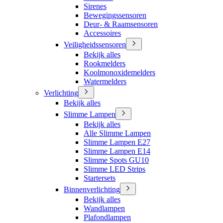
Sirenes
Bewegingssensoren
Deur- & Raamsensoren
Accessoires
Veiligheidssensoren
Bekijk alles
Rookmelders
Koolmonoxidemelders
Watermelders
Verlichting
Bekijk alles
Slimme Lampen
Bekijk alles
Alle Slimme Lampen
Slimme Lampen E27
Slimme Lampen E14
Slimme Spots GU10
Slimme LED Strips
Startersets
Binnenverlichting
Bekijk alles
Wandlampen
Plafondlampen