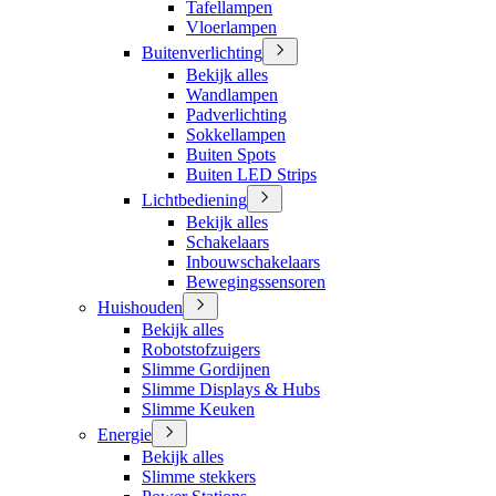
Tafellampen
Vloerlampen
Buitenverlichting
Bekijk alles
Wandlampen
Padverlichting
Sokkellampen
Buiten Spots
Buiten LED Strips
Lichtbediening
Bekijk alles
Schakelaars
Inbouwschakelaars
Bewegingssensoren
Huishouden
Bekijk alles
Robotstofzuigers
Slimme Gordijnen
Slimme Displays & Hubs
Slimme Keuken
Energie
Bekijk alles
Slimme stekkers