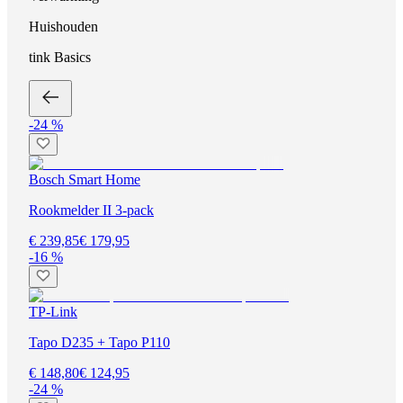
Huishouden
tink Basics
-24 %
Bosch Smart Home
Rookmelder II 3-pack
€ 239,85
€ 179,95
-16 %
TP-Link
Tapo D235 + Tapo P110
€ 148,80
€ 124,95
-24 %