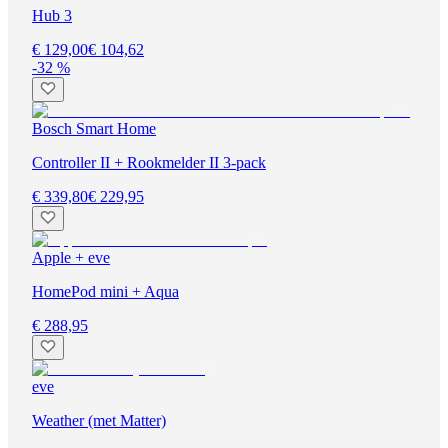
Hub 3
€ 129,00
€ 104,62
-32 %
Bosch Smart Home
Controller II + Rookmelder II 3-pack
€ 339,80
€ 229,95
Apple + eve
HomePod mini + Aqua
€ 288,95
eve
Weather (met Matter)