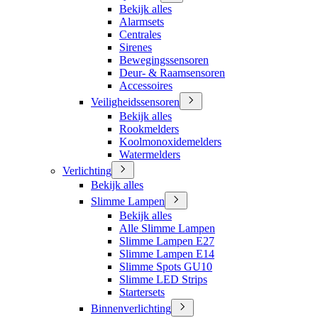
Bekijk alles
Alarmsets
Centrales
Sirenes
Bewegingssensoren
Deur- & Raamsensoren
Accessoires
Veiligheidssensoren
Bekijk alles
Rookmelders
Koolmonoxidemelders
Watermelders
Verlichting
Bekijk alles
Slimme Lampen
Bekijk alles
Alle Slimme Lampen
Slimme Lampen E27
Slimme Lampen E14
Slimme Spots GU10
Slimme LED Strips
Startersets
Binnenverlichting