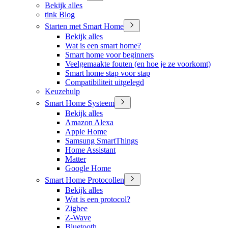
Bekijk alles
tink Blog
Starten met Smart Home
Bekijk alles
Wat is een smart home?
Smart home voor beginners
Veelgemaakte fouten (en hoe je ze voorkomt)
Smart home stap voor stap
Compatibiliteit uitgelegd
Keuzehulp
Smart Home Systeem
Bekijk alles
Amazon Alexa
Apple Home
Samsung SmartThings
Home Assistant
Matter
Google Home
Smart Home Protocollen
Bekijk alles
Wat is een protocol?
Zigbee
Z-Wave
Bluetooth