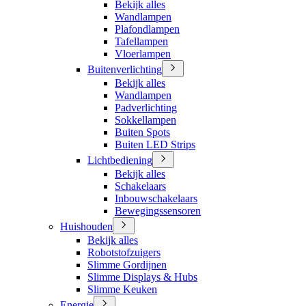
Bekijk alles
Wandlampen
Plafondlampen
Tafellampen
Vloerlampen
Buitenverlichting
Bekijk alles
Wandlampen
Padverlichting
Sokkellampen
Buiten Spots
Buiten LED Strips
Lichtbediening
Bekijk alles
Schakelaars
Inbouwschakelaars
Bewegingssensoren
Huishouden
Bekijk alles
Robotstofzuigers
Slimme Gordijnen
Slimme Displays & Hubs
Slimme Keuken
Energie