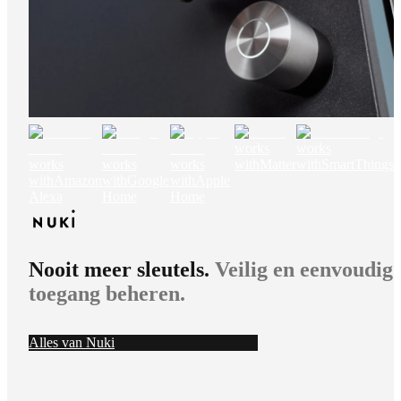
works
works
works
works
works
with
Matter
with
SmartThings
with
Amazon
with
Google
with
Apple
Alexa
Home
Home
Nooit meer sleutels.
Veilig en eenvoudig
toegang beheren.
Alles van Nuki