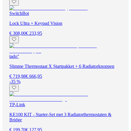
SwitchBot
Lock Ultra + Keypad Vision
€ 308,00
€ 233,95
tado°
Slimme Thermostaat X Startpakket + 6 Radiatorknoppen
€ 719,98
€ 666,95
-35 %
TP-Link
KE100 KIT - Starter-Set met 3 Radiatorthermostaten &
Bridge
€ 199,70
€ 127,95