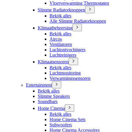
Vloerverwarming Thermostaten
Slimme Radiatorknoppen
Bekijk alles
Alle Slimme Radiatorknoppen
Klimaatbeheersing
Bekijk alles
Aircos
Ventilatoren
Luchtontvochtigers
Luchtreinigers
Klimaatsensoren
Bekijk alles
Luchtmonitoring
Verwarmingssensoren
Entertainment
Bekijk alles
Slimme Speakers
Soundbars
Home Cinema
Bekijk alles
Home Cinema Sets
Subwoofers
Home Cinema Accessoires