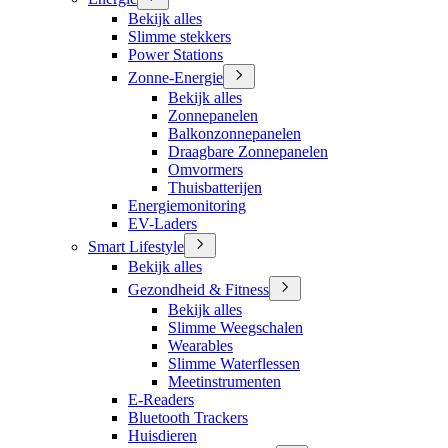
Bekijk alles
Slimme stekkers
Power Stations
Zonne-Energie
Bekijk alles
Zonnepanelen
Balkonzonnepanelen
Draagbare Zonnepanelen
Omvormers
Thuisbatterijen
Energiemonitoring
EV-Laders
Smart Lifestyle
Bekijk alles
Gezondheid & Fitness
Bekijk alles
Slimme Weegschalen
Wearables
Slimme Waterflessen
Meetinstrumenten
E-Readers
Bluetooth Trackers
Huisdieren