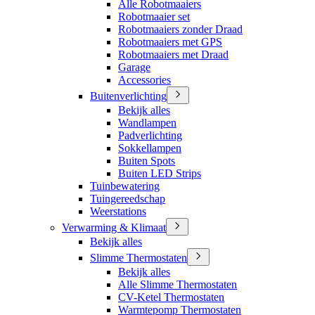
Alle Robotmaaiers
Robotmaaier set
Robotmaaiers zonder Draad
Robotmaaiers met GPS
Robotmaaiers met Draad
Garage
Accessories
Buitenverlichting
Bekijk alles
Wandlampen
Padverlichting
Sokkellampen
Buiten Spots
Buiten LED Strips
Tuinbewatering
Tuingereedschap
Weerstations
Verwarming & Klimaat
Bekijk alles
Slimme Thermostaten
Bekijk alles
Alle Slimme Thermostaten
CV-Ketel Thermostaten
Warmtepomp Thermostaten