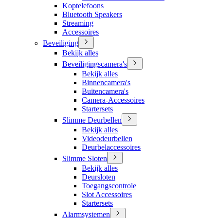
Koptelefoons
Bluetooth Speakers
Streaming
Accessoires
Beveiliging
Bekijk alles
Beveiligingscamera's
Bekijk alles
Binnencamera's
Buitencamera's
Camera-Accessoires
Startersets
Slimme Deurbellen
Bekijk alles
Videodeurbellen
Deurbelaccessoires
Slimme Sloten
Bekijk alles
Deursloten
Toegangscontrole
Slot Accessoires
Startersets
Alarmsystemen