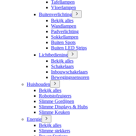
Tafellampen
Vloerlampen
Buitenverlichting
Bekijk alles
Wandlampen
Padverlichting
Sokkellampen
Buiten Spots
Buiten LED Strips
Lichtbediening
Bekijk alles
Schakelaars
Inbouwschakelaars
Bewegingssensoren
Huishouden
Bekijk alles
Robotstofzuigers
Slimme Gordijnen
Slimme Displays & Hubs
Slimme Keuken
Energie
Bekijk alles
Slimme stekkers