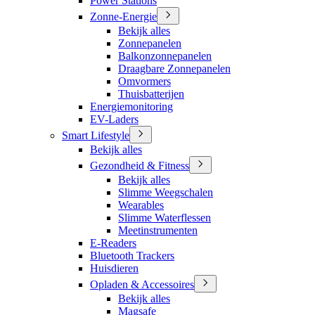
Power Stations
Zonne-Energie
Bekijk alles
Zonnepanelen
Balkonzonnepanelen
Draagbare Zonnepanelen
Omvormers
Thuisbatterijen
Energiemonitoring
EV-Laders
Smart Lifestyle
Bekijk alles
Gezondheid & Fitness
Bekijk alles
Slimme Weegschalen
Wearables
Slimme Waterflessen
Meetinstrumenten
E-Readers
Bluetooth Trackers
Huisdieren
Opladen & Accessoires
Bekijk alles
Magsafe