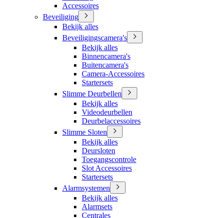
Accessoires
Beveiliging
Bekijk alles
Beveiligingscamera's
Bekijk alles
Binnencamera's
Buitencamera's
Camera-Accessoires
Startersets
Slimme Deurbellen
Bekijk alles
Videodeurbellen
Deurbelaccessoires
Slimme Sloten
Bekijk alles
Deursloten
Toegangscontrole
Slot Accessoires
Startersets
Alarmsystemen
Bekijk alles
Alarmsets
Centrales