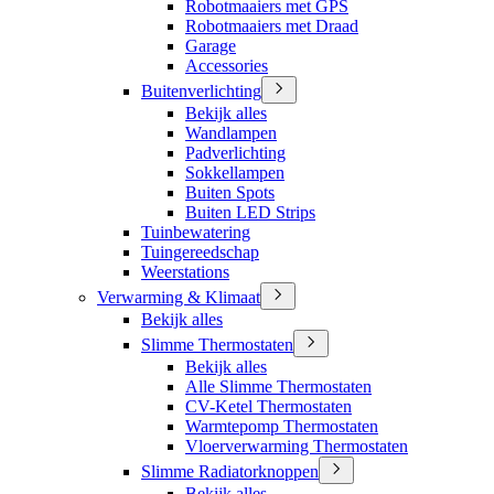
Robotmaaiers met GPS
Robotmaaiers met Draad
Garage
Accessories
Buitenverlichting
Bekijk alles
Wandlampen
Padverlichting
Sokkellampen
Buiten Spots
Buiten LED Strips
Tuinbewatering
Tuingereedschap
Weerstations
Verwarming & Klimaat
Bekijk alles
Slimme Thermostaten
Bekijk alles
Alle Slimme Thermostaten
CV-Ketel Thermostaten
Warmtepomp Thermostaten
Vloerverwarming Thermostaten
Slimme Radiatorknoppen
Bekijk alles