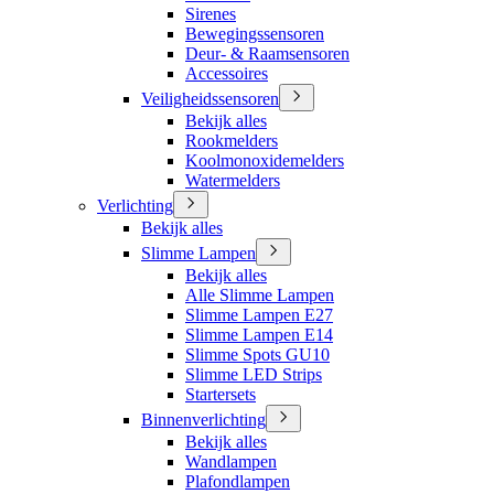
Sirenes
Bewegingssensoren
Deur- & Raamsensoren
Accessoires
Veiligheidssensoren
Bekijk alles
Rookmelders
Koolmonoxidemelders
Watermelders
Verlichting
Bekijk alles
Slimme Lampen
Bekijk alles
Alle Slimme Lampen
Slimme Lampen E27
Slimme Lampen E14
Slimme Spots GU10
Slimme LED Strips
Startersets
Binnenverlichting
Bekijk alles
Wandlampen
Plafondlampen