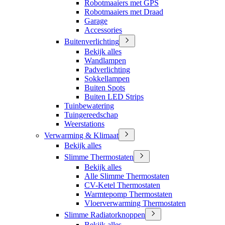
Robotmaaiers met GPS
Robotmaaiers met Draad
Garage
Accessories
Buitenverlichting
Bekijk alles
Wandlampen
Padverlichting
Sokkellampen
Buiten Spots
Buiten LED Strips
Tuinbewatering
Tuingereedschap
Weerstations
Verwarming & Klimaat
Bekijk alles
Slimme Thermostaten
Bekijk alles
Alle Slimme Thermostaten
CV-Ketel Thermostaten
Warmtepomp Thermostaten
Vloerverwarming Thermostaten
Slimme Radiatorknoppen
Bekijk alles