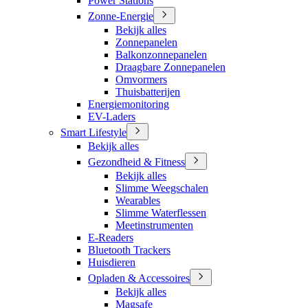
Power Stations
Zonne-Energie
Bekijk alles
Zonnepanelen
Balkonzonnepanelen
Draagbare Zonnepanelen
Omvormers
Thuisbatterijen
Energiemonitoring
EV-Laders
Smart Lifestyle
Bekijk alles
Gezondheid & Fitness
Bekijk alles
Slimme Weegschalen
Wearables
Slimme Waterflessen
Meetinstrumenten
E-Readers
Bluetooth Trackers
Huisdieren
Opladen & Accessoires
Bekijk alles
Magsafe