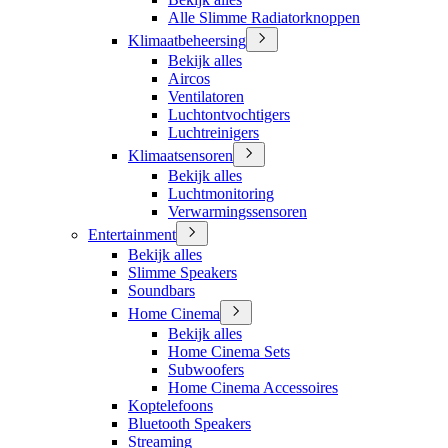
Alle Slimme Radiatorknoppen
Klimaatbeheersing
Bekijk alles
Aircos
Ventilatoren
Luchtontvochtigers
Luchtreinigers
Klimaatsensoren
Bekijk alles
Luchtmonitoring
Verwarmingssensoren
Entertainment
Bekijk alles
Slimme Speakers
Soundbars
Home Cinema
Bekijk alles
Home Cinema Sets
Subwoofers
Home Cinema Accessoires
Koptelefoons
Bluetooth Speakers
Streaming