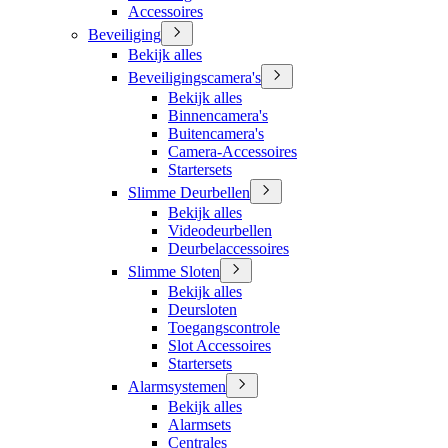
Accessoires
Beveiliging
Bekijk alles
Beveiligingscamera's
Bekijk alles
Binnencamera's
Buitencamera's
Camera-Accessoires
Startersets
Slimme Deurbellen
Bekijk alles
Videodeurbellen
Deurbelaccessoires
Slimme Sloten
Bekijk alles
Deursloten
Toegangscontrole
Slot Accessoires
Startersets
Alarmsystemen
Bekijk alles
Alarmsets
Centrales