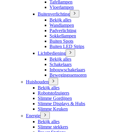
Tafellampen
Vloerlampen
Buitenverlichting
Bekijk alles
Wandlampen
Padverlichting
Sokkellampen
Buiten Spots
Buiten LED Strips
Lichtbediening
Bekijk alles
Schakelaars
Inbouwschakelaars
Bewegingssensoren
Huishouden
Bekijk alles
Robotstofzuigers
Slimme Gordijnen
Slimme Displays & Hubs
Slimme Keuken
Energie
Bekijk alles
Slimme stekkers