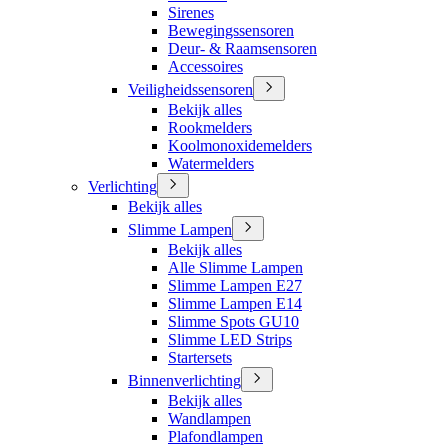
Sirenes
Bewegingssensoren
Deur- & Raamsensoren
Accessoires
Veiligheidssensoren
Bekijk alles
Rookmelders
Koolmonoxidemelders
Watermelders
Verlichting
Bekijk alles
Slimme Lampen
Bekijk alles
Alle Slimme Lampen
Slimme Lampen E27
Slimme Lampen E14
Slimme Spots GU10
Slimme LED Strips
Startersets
Binnenverlichting
Bekijk alles
Wandlampen
Plafondlampen