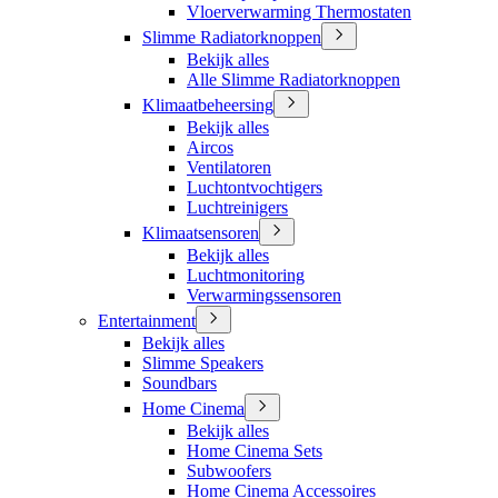
Vloerverwarming Thermostaten
Slimme Radiatorknoppen
Bekijk alles
Alle Slimme Radiatorknoppen
Klimaatbeheersing
Bekijk alles
Aircos
Ventilatoren
Luchtontvochtigers
Luchtreinigers
Klimaatsensoren
Bekijk alles
Luchtmonitoring
Verwarmingssensoren
Entertainment
Bekijk alles
Slimme Speakers
Soundbars
Home Cinema
Bekijk alles
Home Cinema Sets
Subwoofers
Home Cinema Accessoires