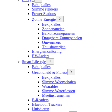
Bekijk alles
Slimme stekkers
Power Stations
Zonne-Energie
Bekijk alles
Zonnepanelen
Balkonzonnepanelen
Draagbare Zonnepanelen
Omvormers
Thuisbatterijen
Energiemonitoring
EV-Laders
Smart Lifestyle
Bekijk alles
Gezondheid & Fitness
Bekijk alles
Slimme Weegschalen
Wearables
Slimme Waterflessen
Meetinstrumenten
E-Readers
Bluetooth Trackers
Huisdieren