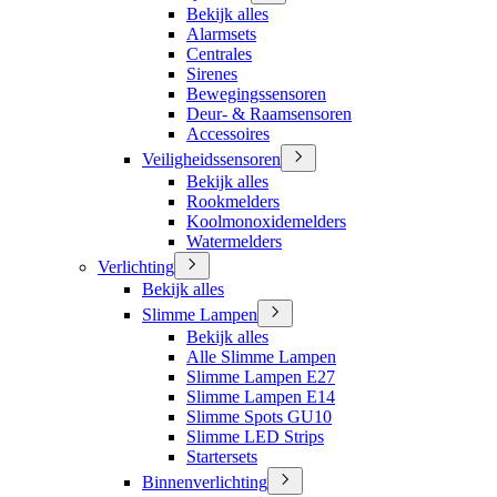
Bekijk alles
Alarmsets
Centrales
Sirenes
Bewegingssensoren
Deur- & Raamsensoren
Accessoires
Veiligheidssensoren
Bekijk alles
Rookmelders
Koolmonoxidemelders
Watermelders
Verlichting
Bekijk alles
Slimme Lampen
Bekijk alles
Alle Slimme Lampen
Slimme Lampen E27
Slimme Lampen E14
Slimme Spots GU10
Slimme LED Strips
Startersets
Binnenverlichting