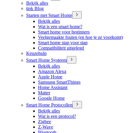
Bekijk alles
tink Blog
Starten met Smart Home
Bekijk alles
Wat is een smart home?
Smart home voor beginners
Veelgemaakte fouten (en hoe je ze voorkomt)
Smart home stap voor stap
Compatibiliteit uitgelegd
Keuzehulp
Smart Home Systeem
Bekijk alles
Amazon Alexa
Apple Home
Samsung SmartThings
Home Assistant
Matter
Google Home
Smart Home Protocollen
Bekijk alles
Wat is een protocol?
Zigbee
Z-Wave
Bluetooth