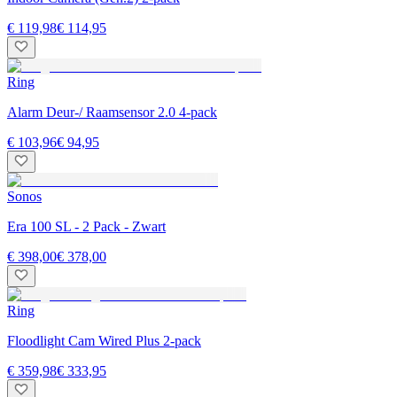
€ 119,98
€ 114,95
Ring
Alarm Deur-/ Raamsensor 2.0 4-pack
€ 103,96
€ 94,95
Sonos
Era 100 SL - 2 Pack - Zwart
€ 398,00
€ 378,00
Ring
Floodlight Cam Wired Plus 2-pack
€ 359,98
€ 333,95