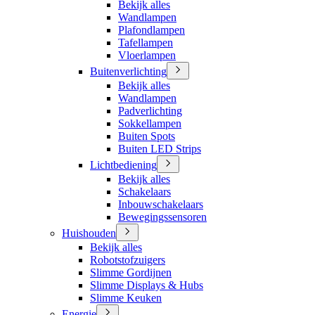
Bekijk alles
Wandlampen
Plafondlampen
Tafellampen
Vloerlampen
Buitenverlichting
Bekijk alles
Wandlampen
Padverlichting
Sokkellampen
Buiten Spots
Buiten LED Strips
Lichtbediening
Bekijk alles
Schakelaars
Inbouwschakelaars
Bewegingssensoren
Huishouden
Bekijk alles
Robotstofzuigers
Slimme Gordijnen
Slimme Displays & Hubs
Slimme Keuken
Energie