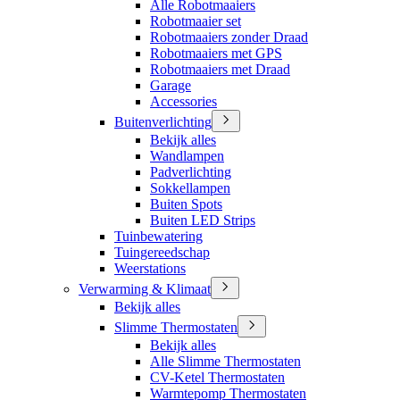
Alle Robotmaaiers
Robotmaaier set
Robotmaaiers zonder Draad
Robotmaaiers met GPS
Robotmaaiers met Draad
Garage
Accessories
Buitenverlichting
Bekijk alles
Wandlampen
Padverlichting
Sokkellampen
Buiten Spots
Buiten LED Strips
Tuinbewatering
Tuingereedschap
Weerstations
Verwarming & Klimaat
Bekijk alles
Slimme Thermostaten
Bekijk alles
Alle Slimme Thermostaten
CV-Ketel Thermostaten
Warmtepomp Thermostaten