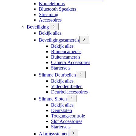
Koptelefoons
Bluetooth Speakers
Streaming
Accessoires
Beveiliging
Bekijk alles
Beveiligingscamera's
Bekijk alles
Binnencamera's
Buitencamera's
Camera-Accessoires
Startersets
Slimme Deurbellen
Bekijk alles
Videodeurbellen
Deurbelaccessoires
Slimme Sloten
Bekijk alles
Deursloten
Toegangscontrole
Slot Accessoires
Startersets
Alarmsystemen