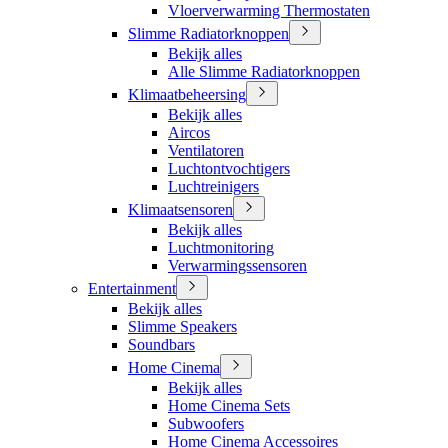
Vloerverwarming Thermostaten
Slimme Radiatorknoppen
Bekijk alles
Alle Slimme Radiatorknoppen
Klimaatbeheersing
Bekijk alles
Aircos
Ventilatoren
Luchtontvochtigers
Luchtreinigers
Klimaatsensoren
Bekijk alles
Luchtmonitoring
Verwarmingssensoren
Entertainment
Bekijk alles
Slimme Speakers
Soundbars
Home Cinema
Bekijk alles
Home Cinema Sets
Subwoofers
Home Cinema Accessoires