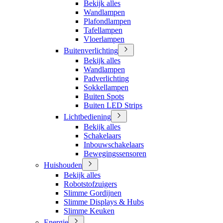
Bekijk alles
Wandlampen
Plafondlampen
Tafellampen
Vloerlampen
Buitenverlichting
Bekijk alles
Wandlampen
Padverlichting
Sokkellampen
Buiten Spots
Buiten LED Strips
Lichtbediening
Bekijk alles
Schakelaars
Inbouwschakelaars
Bewegingssensoren
Huishouden
Bekijk alles
Robotstofzuigers
Slimme Gordijnen
Slimme Displays & Hubs
Slimme Keuken
Energie