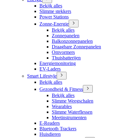
Bekijk alles
Slimme stekkers
Power Stations
Zonne-Energie
Bekijk alles
Zonnepanelen
Balkonzonnepanelen
Draagbare Zonnepanelen
Omvormers
Thuisbatterijen
Energiemonitoring
EV-Laders
Smart Lifestyle
Bekijk alles
Gezondheid & Fitness
Bekijk alles
Slimme Weegschalen
Wearables
Slimme Waterflessen
Meetinstrumenten
E-Readers
Bluetooth Trackers
Huisdieren