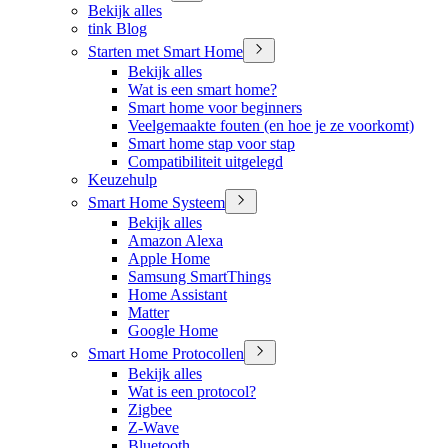
Bekijk alles
tink Blog
Starten met Smart Home
Bekijk alles
Wat is een smart home?
Smart home voor beginners
Veelgemaakte fouten (en hoe je ze voorkomt)
Smart home stap voor stap
Compatibiliteit uitgelegd
Keuzehulp
Smart Home Systeem
Bekijk alles
Amazon Alexa
Apple Home
Samsung SmartThings
Home Assistant
Matter
Google Home
Smart Home Protocollen
Bekijk alles
Wat is een protocol?
Zigbee
Z-Wave
Bluetooth