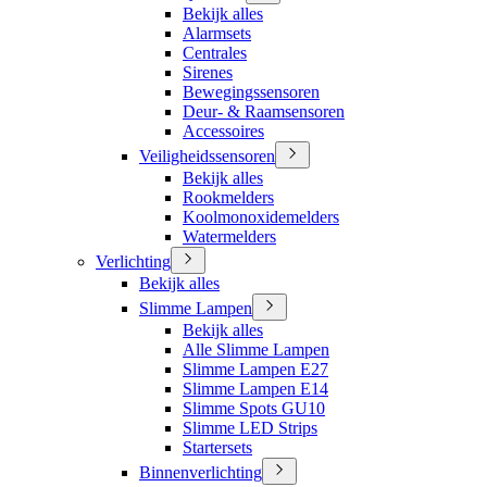
Bekijk alles
Alarmsets
Centrales
Sirenes
Bewegingssensoren
Deur- & Raamsensoren
Accessoires
Veiligheidssensoren
Bekijk alles
Rookmelders
Koolmonoxidemelders
Watermelders
Verlichting
Bekijk alles
Slimme Lampen
Bekijk alles
Alle Slimme Lampen
Slimme Lampen E27
Slimme Lampen E14
Slimme Spots GU10
Slimme LED Strips
Startersets
Binnenverlichting