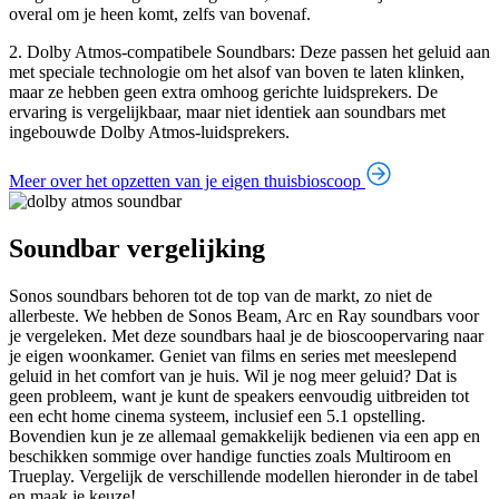
overal om je heen komt, zelfs van bovenaf.
2. Dolby Atmos-compatibele Soundbars: Deze passen het geluid aan
met speciale technologie om het alsof van boven te laten klinken,
maar ze hebben geen extra omhoog gerichte luidsprekers. De
ervaring is vergelijkbaar, maar niet identiek aan soundbars met
ingebouwde Dolby Atmos-luidsprekers.
Meer over het opzetten van je eigen thuisbioscoop
Soundbar vergelijking
Sonos soundbars behoren tot de top van de markt, zo niet de
allerbeste. We hebben de Sonos Beam, Arc en Ray soundbars voor
je vergeleken. Met deze soundbars haal je de bioscoopervaring naar
je eigen woonkamer. Geniet van films en series met meeslepend
geluid in het comfort van je huis. Wil je nog meer geluid? Dat is
geen probleem, want je kunt de speakers eenvoudig uitbreiden tot
een echt home cinema systeem, inclusief een 5.1 opstelling.
Bovendien kun je ze allemaal gemakkelijk bedienen via een app en
beschikken sommige over handige functies zoals Multiroom en
Trueplay. Vergelijk de verschillende modellen hieronder in de tabel
en maak je keuze!