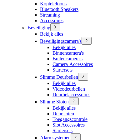
Koptelefoons
Bluetooth Speakers
Streaming
Accessoires
Beveiliging
Bekijk alles
Beveiligingscamera's
Bekijk alles
Binnencamera's
Buitencamera's
Camera-Accessoires
Startersets
Slimme Deurbellen
Bekijk alles
Videodeurbellen
Deurbelaccessoires
Slimme Sloten
Bekijk alles
Deursloten
Toegangscontrole
Slot Accessoires
Startersets
Alarmsystemen