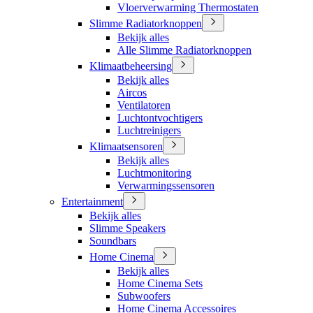
Vloerverwarming Thermostaten
Slimme Radiatorknoppen
Bekijk alles
Alle Slimme Radiatorknoppen
Klimaatbeheersing
Bekijk alles
Aircos
Ventilatoren
Luchtontvochtigers
Luchtreinigers
Klimaatsensoren
Bekijk alles
Luchtmonitoring
Verwarmingssensoren
Entertainment
Bekijk alles
Slimme Speakers
Soundbars
Home Cinema
Bekijk alles
Home Cinema Sets
Subwoofers
Home Cinema Accessoires