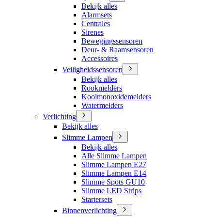
Bekijk alles
Alarmsets
Centrales
Sirenes
Bewegingssensoren
Deur- & Raamsensoren
Accessoires
Veiligheidssensoren
Bekijk alles
Rookmelders
Koolmonoxidemelders
Watermelders
Verlichting
Bekijk alles
Slimme Lampen
Bekijk alles
Alle Slimme Lampen
Slimme Lampen E27
Slimme Lampen E14
Slimme Spots GU10
Slimme LED Strips
Startersets
Binnenverlichting