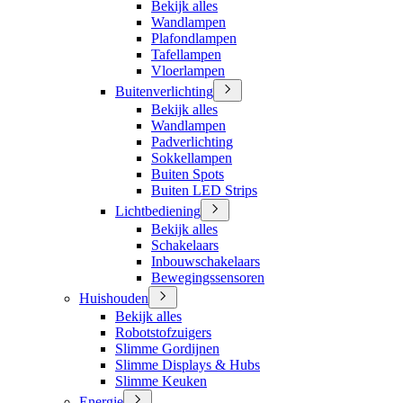
Bekijk alles
Wandlampen
Plafondlampen
Tafellampen
Vloerlampen
Buitenverlichting
Bekijk alles
Wandlampen
Padverlichting
Sokkellampen
Buiten Spots
Buiten LED Strips
Lichtbediening
Bekijk alles
Schakelaars
Inbouwschakelaars
Bewegingssensoren
Huishouden
Bekijk alles
Robotstofzuigers
Slimme Gordijnen
Slimme Displays & Hubs
Slimme Keuken
Energie