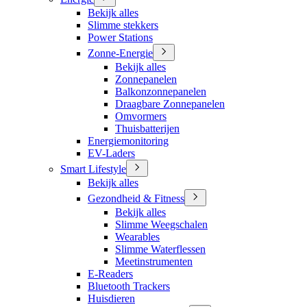
Bekijk alles
Slimme stekkers
Power Stations
Zonne-Energie
Bekijk alles
Zonnepanelen
Balkonzonnepanelen
Draagbare Zonnepanelen
Omvormers
Thuisbatterijen
Energiemonitoring
EV-Laders
Smart Lifestyle
Bekijk alles
Gezondheid & Fitness
Bekijk alles
Slimme Weegschalen
Wearables
Slimme Waterflessen
Meetinstrumenten
E-Readers
Bluetooth Trackers
Huisdieren