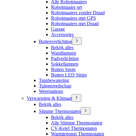
Alle Robotmaaiers
Robotmaaier set
Robotmaaiers zonder Draad
Robotmaaiers met GPS
Robotmaaiers met Draad
Garage
Accessories
Buitenverlichting
Bekijk alles
Wandlampen
Padverlichting
Sokkellampen
Buiten Spots
Buiten LED Strips
Tuinbewatering
Tuingereedschap
Weerstations
Verwarming & Klimaat
Bekijk alles
Slimme Thermostaten
Bekijk alles
Alle Slimme Thermostaten
CV-Ketel Thermostaten
Warmtepomp Thermostaten