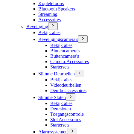
Koptelefoons
Bluetooth Speakers
Streaming
Accessoires
Beveiliging
Bekijk alles
Beveiligingscamera's
Bekijk alles
Binnencamera's
Buitencamera's
Camera-Accessoires
Startersets
Slimme Deurbellen
Bekijk alles
Videodeurbellen
Deurbelaccessoires
Slimme Sloten
Bekijk alles
Deursloten
Toegangscontrole
Slot Accessoires
Startersets
Alarmsystemen