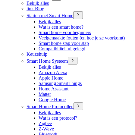
Bekijk alles
tink Blog
Starten met Smart Home
Bekijk alles
Wat is een smart home?
Smart home voor beginners
Veelgemaakte fouten (en hoe je ze voorkomt)
Smart home stap voor stap
Compatibiliteit uitgelegd
Keuzehulp
Smart Home Systeem
Bekijk alles
Amazon Alexa
Apple Home
Samsung SmartThings
Home Assistant
Matter
Google Home
Smart Home Protocollen
Bekijk alles
Wat is een protocol?
Zigbee
Z-Wave
Bluetooth