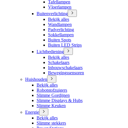
Tafellampen
Vloerlampen
Buitenverlichting
Bekijk alles
Wandlampen
Padverlichting
Sokkellampen
Buiten Spots
Buiten LED Strips
Lichtbediening
Bekijk alles
Schakelaars
Inbouwschakelaars
Bewegingssensoren
Huishouden
Bekijk alles
Robotstofzuigers
Slimme Gordijnen
Slimme Displays & Hubs
Slimme Keuken
Energie
Bekijk alles
Slimme stekkers