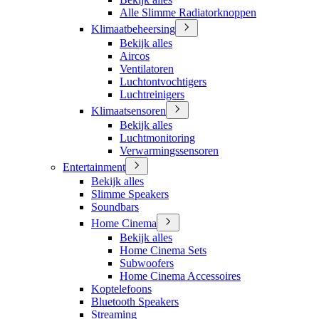
Alle Slimme Radiatorknoppen
Klimaatbeheersing
Bekijk alles
Aircos
Ventilatoren
Luchtontvochtigers
Luchtreinigers
Klimaatsensoren
Bekijk alles
Luchtmonitoring
Verwarmingssensoren
Entertainment
Bekijk alles
Slimme Speakers
Soundbars
Home Cinema
Bekijk alles
Home Cinema Sets
Subwoofers
Home Cinema Accessoires
Koptelefoons
Bluetooth Speakers
Streaming