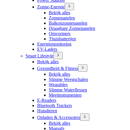
Power Stations
Zonne-Energie
Bekijk alles
Zonnepanelen
Balkonzonnepanelen
Draagbare Zonnepanelen
Omvormers
Thuisbatterijen
Energiemonitoring
EV-Laders
Smart Lifestyle
Bekijk alles
Gezondheid & Fitness
Bekijk alles
Slimme Weegschalen
Wearables
Slimme Waterflessen
Meetinstrumenten
E-Readers
Bluetooth Trackers
Huisdieren
Opladen & Accessoires
Bekijk alles
Magsafe