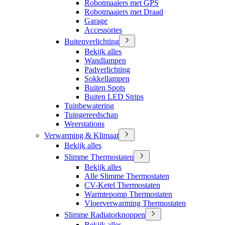
Robotmaaiers met GPS
Robotmaaiers met Draad
Garage
Accessories
Buitenverlichting
Bekijk alles
Wandlampen
Padverlichting
Sokkellampen
Buiten Spots
Buiten LED Strips
Tuinbewatering
Tuingereedschap
Weerstations
Verwarming & Klimaat
Bekijk alles
Slimme Thermostaten
Bekijk alles
Alle Slimme Thermostaten
CV-Ketel Thermostaten
Warmtepomp Thermostaten
Vloerverwarming Thermostaten
Slimme Radiatorknoppen
Bekijk alles