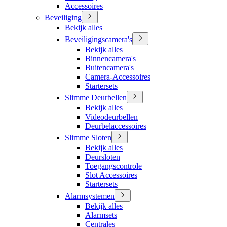
Accessoires
Beveiliging
Bekijk alles
Beveiligingscamera's
Bekijk alles
Binnencamera's
Buitencamera's
Camera-Accessoires
Startersets
Slimme Deurbellen
Bekijk alles
Videodeurbellen
Deurbelaccessoires
Slimme Sloten
Bekijk alles
Deursloten
Toegangscontrole
Slot Accessoires
Startersets
Alarmsystemen
Bekijk alles
Alarmsets
Centrales