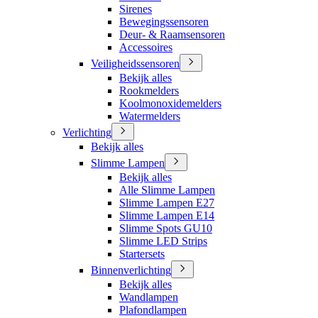
Sirenes
Bewegingssensoren
Deur- & Raamsensoren
Accessoires
Veiligheidssensoren
Bekijk alles
Rookmelders
Koolmonoxidemelders
Watermelders
Verlichting
Bekijk alles
Slimme Lampen
Bekijk alles
Alle Slimme Lampen
Slimme Lampen E27
Slimme Lampen E14
Slimme Spots GU10
Slimme LED Strips
Startersets
Binnenverlichting
Bekijk alles
Wandlampen
Plafondlampen