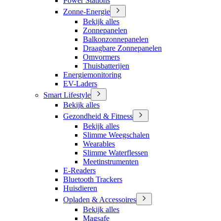
Power Stations
Zonne-Energie
Bekijk alles
Zonnepanelen
Balkonzonnepanelen
Draagbare Zonnepanelen
Omvormers
Thuisbatterijen
Energiemonitoring
EV-Laders
Smart Lifestyle
Bekijk alles
Gezondheid & Fitness
Bekijk alles
Slimme Weegschalen
Wearables
Slimme Waterflessen
Meetinstrumenten
E-Readers
Bluetooth Trackers
Huisdieren
Opladen & Accessoires
Bekijk alles
Magsafe