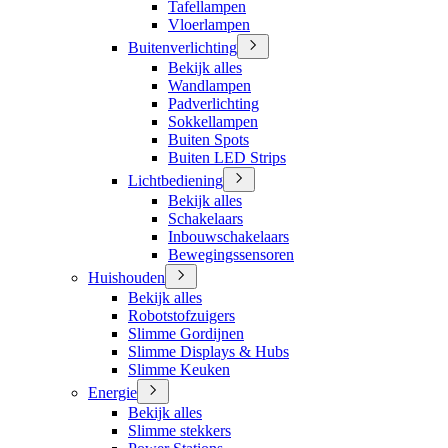
Tafellampen
Vloerlampen
Buitenverlichting
Bekijk alles
Wandlampen
Padverlichting
Sokkellampen
Buiten Spots
Buiten LED Strips
Lichtbediening
Bekijk alles
Schakelaars
Inbouwschakelaars
Bewegingssensoren
Huishouden
Bekijk alles
Robotstofzuigers
Slimme Gordijnen
Slimme Displays & Hubs
Slimme Keuken
Energie
Bekijk alles
Slimme stekkers