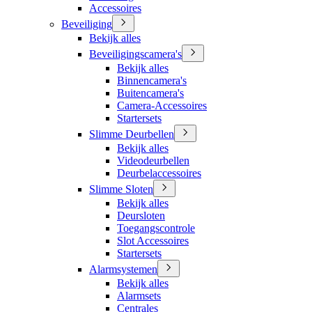
Accessoires
Beveiliging
Bekijk alles
Beveiligingscamera's
Bekijk alles
Binnencamera's
Buitencamera's
Camera-Accessoires
Startersets
Slimme Deurbellen
Bekijk alles
Videodeurbellen
Deurbelaccessoires
Slimme Sloten
Bekijk alles
Deursloten
Toegangscontrole
Slot Accessoires
Startersets
Alarmsystemen
Bekijk alles
Alarmsets
Centrales