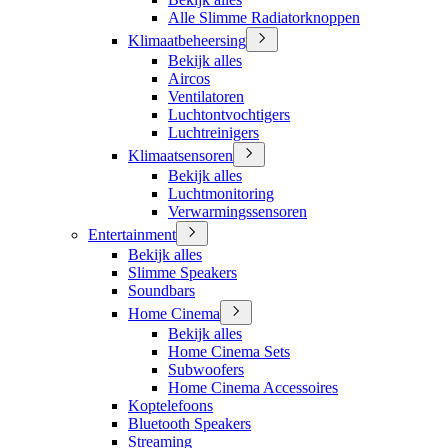
Alle Slimme Radiatorknoppen
Klimaatbeheersing
Bekijk alles
Aircos
Ventilatoren
Luchtontvochtigers
Luchtreinigers
Klimaatsensoren
Bekijk alles
Luchtmonitoring
Verwarmingssensoren
Entertainment
Bekijk alles
Slimme Speakers
Soundbars
Home Cinema
Bekijk alles
Home Cinema Sets
Subwoofers
Home Cinema Accessoires
Koptelefoons
Bluetooth Speakers
Streaming