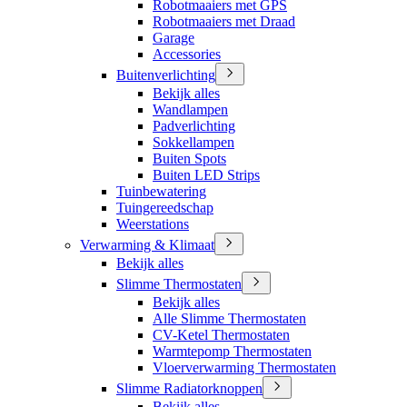
Robotmaaiers met GPS
Robotmaaiers met Draad
Garage
Accessories
Buitenverlichting
Bekijk alles
Wandlampen
Padverlichting
Sokkellampen
Buiten Spots
Buiten LED Strips
Tuinbewatering
Tuingereedschap
Weerstations
Verwarming & Klimaat
Bekijk alles
Slimme Thermostaten
Bekijk alles
Alle Slimme Thermostaten
CV-Ketel Thermostaten
Warmtepomp Thermostaten
Vloerverwarming Thermostaten
Slimme Radiatorknoppen
Bekijk alles