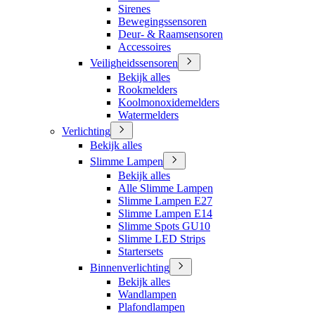
Sirenes
Bewegingssensoren
Deur- & Raamsensoren
Accessoires
Veiligheidssensoren
Bekijk alles
Rookmelders
Koolmonoxidemelders
Watermelders
Verlichting
Bekijk alles
Slimme Lampen
Bekijk alles
Alle Slimme Lampen
Slimme Lampen E27
Slimme Lampen E14
Slimme Spots GU10
Slimme LED Strips
Startersets
Binnenverlichting
Bekijk alles
Wandlampen
Plafondlampen