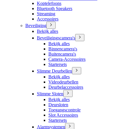
Koptelefoons
Bluetooth Speakers
Streaming
Accessoires
Beveiliging
Bekijk alles
Beveiligingscamera's
Bekijk alles
Binnencamera's
Buitencamera's
Camera-Accessoires
Startersets
Slimme Deurbellen
Bekijk alles
Videodeurbellen
Deurbelaccessoires
Slimme Sloten
Bekijk alles
Deursloten
Toegangscontrole
Slot Accessoires
Startersets
Alarmsystemen