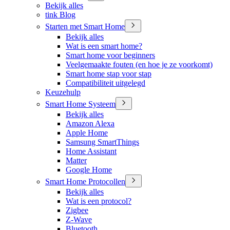
Bekijk alles
tink Blog
Starten met Smart Home
Bekijk alles
Wat is een smart home?
Smart home voor beginners
Veelgemaakte fouten (en hoe je ze voorkomt)
Smart home stap voor stap
Compatibiliteit uitgelegd
Keuzehulp
Smart Home Systeem
Bekijk alles
Amazon Alexa
Apple Home
Samsung SmartThings
Home Assistant
Matter
Google Home
Smart Home Protocollen
Bekijk alles
Wat is een protocol?
Zigbee
Z-Wave
Bluetooth