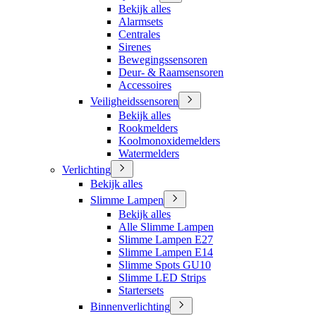
Bekijk alles
Alarmsets
Centrales
Sirenes
Bewegingssensoren
Deur- & Raamsensoren
Accessoires
Veiligheidssensoren
Bekijk alles
Rookmelders
Koolmonoxidemelders
Watermelders
Verlichting
Bekijk alles
Slimme Lampen
Bekijk alles
Alle Slimme Lampen
Slimme Lampen E27
Slimme Lampen E14
Slimme Spots GU10
Slimme LED Strips
Startersets
Binnenverlichting