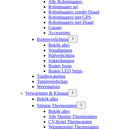
Alle Robotmaaiers
Robotmaaier set
Robotmaaiers zonder Draad
Robotmaaiers met GPS
Robotmaaiers met Draad
Garage
Accessories
Buitenverlichting
Bekijk alles
Wandlampen
Padverlichting
Sokkellampen
Buiten Spots
Buiten LED Strips
Tuinbewatering
Tuingereedschap
Weerstations
Verwarming & Klimaat
Bekijk alles
Slimme Thermostaten
Bekijk alles
Alle Slimme Thermostaten
CV-Ketel Thermostaten
Warmtepomp Thermostaten