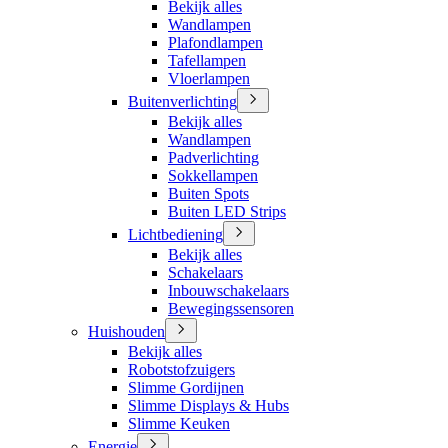
Bekijk alles
Wandlampen
Plafondlampen
Tafellampen
Vloerlampen
Buitenverlichting
Bekijk alles
Wandlampen
Padverlichting
Sokkellampen
Buiten Spots
Buiten LED Strips
Lichtbediening
Bekijk alles
Schakelaars
Inbouwschakelaars
Bewegingssensoren
Huishouden
Bekijk alles
Robotstofzuigers
Slimme Gordijnen
Slimme Displays & Hubs
Slimme Keuken
Energie