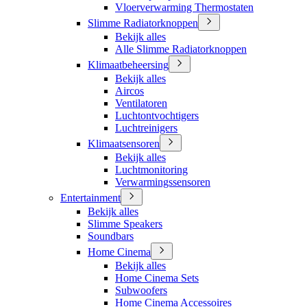
Vloerverwarming Thermostaten
Slimme Radiatorknoppen
Bekijk alles
Alle Slimme Radiatorknoppen
Klimaatbeheersing
Bekijk alles
Aircos
Ventilatoren
Luchtontvochtigers
Luchtreinigers
Klimaatsensoren
Bekijk alles
Luchtmonitoring
Verwarmingssensoren
Entertainment
Bekijk alles
Slimme Speakers
Soundbars
Home Cinema
Bekijk alles
Home Cinema Sets
Subwoofers
Home Cinema Accessoires