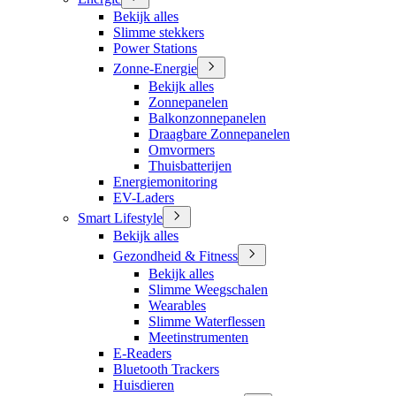
Bekijk alles
Slimme stekkers
Power Stations
Zonne-Energie
Bekijk alles
Zonnepanelen
Balkonzonnepanelen
Draagbare Zonnepanelen
Omvormers
Thuisbatterijen
Energiemonitoring
EV-Laders
Smart Lifestyle
Bekijk alles
Gezondheid & Fitness
Bekijk alles
Slimme Weegschalen
Wearables
Slimme Waterflessen
Meetinstrumenten
E-Readers
Bluetooth Trackers
Huisdieren