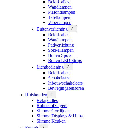
Bekijk alles
Wandlampen
Plafondlampen
Tafellampen
Vloerlampen
Buitenverlichting
Bekijk alles
Wandlampen
Padverlichting
Sokkellampen
Buiten Spots
Buiten LED Strips
Lichtbediening
Bekijk alles
Schakelaars
Inbouwschakelaars
Bewegingssensoren
Huishouden
Bekijk alles
Robotstofzuigers
Slimme Gordijnen
Slimme Displays & Hubs
Slimme Keuken
Energie