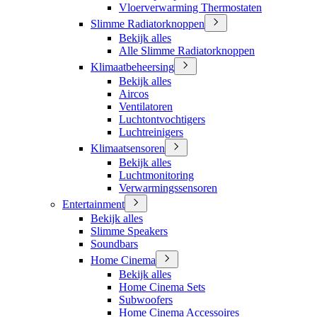
Vloerverwarming Thermostaten
Slimme Radiatorknoppen
Bekijk alles
Alle Slimme Radiatorknoppen
Klimaatbeheersing
Bekijk alles
Aircos
Ventilatoren
Luchtontvochtigers
Luchtreinigers
Klimaatsensoren
Bekijk alles
Luchtmonitoring
Verwarmingssensoren
Entertainment
Bekijk alles
Slimme Speakers
Soundbars
Home Cinema
Bekijk alles
Home Cinema Sets
Subwoofers
Home Cinema Accessoires