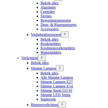
Bekijk alles
Alarmsets
Centrales
Sirenes
Bewegingssensoren
Deur- & Raamsensoren
Accessoires
Veiligheidssensoren
Bekijk alles
Rookmelders
Koolmonoxidemelders
Watermelders
Verlichting
Bekijk alles
Slimme Lampen
Bekijk alles
Alle Slimme Lampen
Slimme Lampen E27
Slimme Lampen E14
Slimme Spots GU10
Slimme LED Strips
Startersets
Binnenverlichting