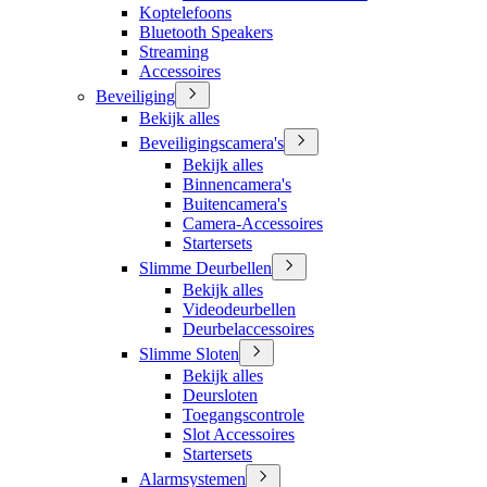
Koptelefoons
Bluetooth Speakers
Streaming
Accessoires
Beveiliging
Bekijk alles
Beveiligingscamera's
Bekijk alles
Binnencamera's
Buitencamera's
Camera-Accessoires
Startersets
Slimme Deurbellen
Bekijk alles
Videodeurbellen
Deurbelaccessoires
Slimme Sloten
Bekijk alles
Deursloten
Toegangscontrole
Slot Accessoires
Startersets
Alarmsystemen