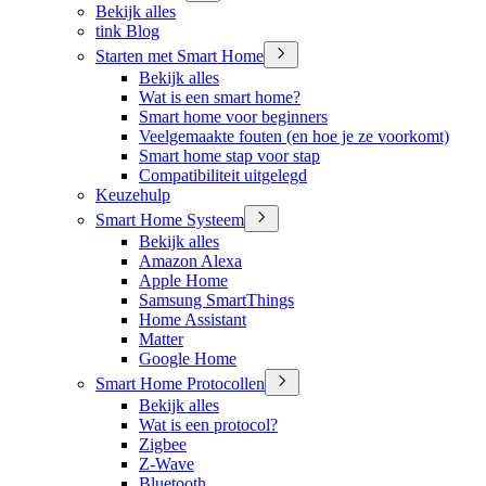
Bekijk alles
tink Blog
Starten met Smart Home
Bekijk alles
Wat is een smart home?
Smart home voor beginners
Veelgemaakte fouten (en hoe je ze voorkomt)
Smart home stap voor stap
Compatibiliteit uitgelegd
Keuzehulp
Smart Home Systeem
Bekijk alles
Amazon Alexa
Apple Home
Samsung SmartThings
Home Assistant
Matter
Google Home
Smart Home Protocollen
Bekijk alles
Wat is een protocol?
Zigbee
Z-Wave
Bluetooth