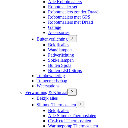
Alle Robotmaaiers
Robotmaaier set
Robotmaaiers zonder Draad
Robotmaaiers met GPS
Robotmaaiers met Draad
Garage
Accessories
Buitenverlichting
Bekijk alles
Wandlampen
Padverlichting
Sokkellampen
Buiten Spots
Buiten LED Strips
Tuinbewatering
Tuingereedschap
Weerstations
Verwarming & Klimaat
Bekijk alles
Slimme Thermostaten
Bekijk alles
Alle Slimme Thermostaten
CV-Ketel Thermostaten
Warmtepomp Thermostaten