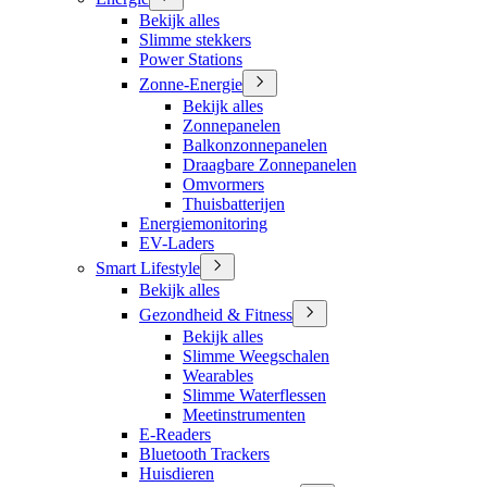
Bekijk alles
Slimme stekkers
Power Stations
Zonne-Energie
Bekijk alles
Zonnepanelen
Balkonzonnepanelen
Draagbare Zonnepanelen
Omvormers
Thuisbatterijen
Energiemonitoring
EV-Laders
Smart Lifestyle
Bekijk alles
Gezondheid & Fitness
Bekijk alles
Slimme Weegschalen
Wearables
Slimme Waterflessen
Meetinstrumenten
E-Readers
Bluetooth Trackers
Huisdieren