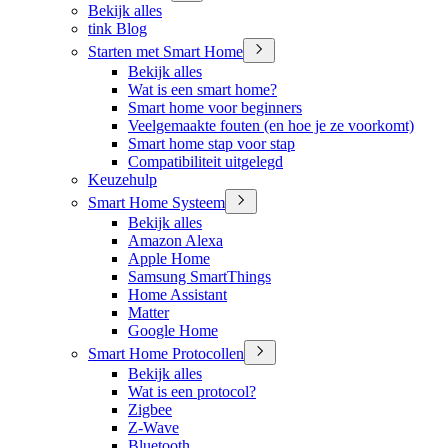
Bekijk alles
tink Blog
Starten met Smart Home
Bekijk alles
Wat is een smart home?
Smart home voor beginners
Veelgemaakte fouten (en hoe je ze voorkomt)
Smart home stap voor stap
Compatibiliteit uitgelegd
Keuzehulp
Smart Home Systeem
Bekijk alles
Amazon Alexa
Apple Home
Samsung SmartThings
Home Assistant
Matter
Google Home
Smart Home Protocollen
Bekijk alles
Wat is een protocol?
Zigbee
Z-Wave
Bluetooth