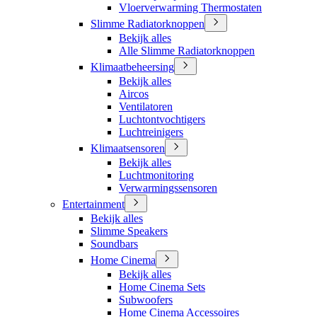
Vloerverwarming Thermostaten
Slimme Radiatorknoppen
Bekijk alles
Alle Slimme Radiatorknoppen
Klimaatbeheersing
Bekijk alles
Aircos
Ventilatoren
Luchtontvochtigers
Luchtreinigers
Klimaatsensoren
Bekijk alles
Luchtmonitoring
Verwarmingssensoren
Entertainment
Bekijk alles
Slimme Speakers
Soundbars
Home Cinema
Bekijk alles
Home Cinema Sets
Subwoofers
Home Cinema Accessoires