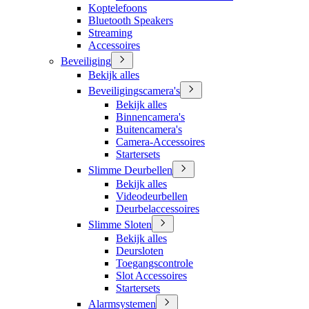
Koptelefoons
Bluetooth Speakers
Streaming
Accessoires
Beveiliging
Bekijk alles
Beveiligingscamera's
Bekijk alles
Binnencamera's
Buitencamera's
Camera-Accessoires
Startersets
Slimme Deurbellen
Bekijk alles
Videodeurbellen
Deurbelaccessoires
Slimme Sloten
Bekijk alles
Deursloten
Toegangscontrole
Slot Accessoires
Startersets
Alarmsystemen