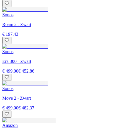
Sonos
Roam 2 - Zwart
€ 197,43
Sonos
Era 300 - Zwart
€ 499,00
€ 452,86
Sonos
Move 2 - Zwart
€ 499,00
€ 482,37
Amazon