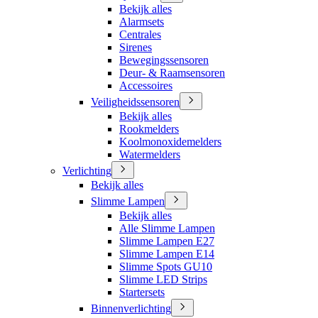
Bekijk alles
Alarmsets
Centrales
Sirenes
Bewegingssensoren
Deur- & Raamsensoren
Accessoires
Veiligheidssensoren
Bekijk alles
Rookmelders
Koolmonoxidemelders
Watermelders
Verlichting
Bekijk alles
Slimme Lampen
Bekijk alles
Alle Slimme Lampen
Slimme Lampen E27
Slimme Lampen E14
Slimme Spots GU10
Slimme LED Strips
Startersets
Binnenverlichting