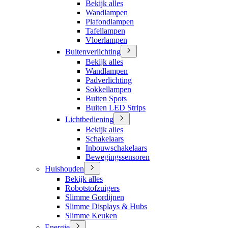
Bekijk alles
Wandlampen
Plafondlampen
Tafellampen
Vloerlampen
Buitenverlichting
Bekijk alles
Wandlampen
Padverlichting
Sokkellampen
Buiten Spots
Buiten LED Strips
Lichtbediening
Bekijk alles
Schakelaars
Inbouwschakelaars
Bewegingssensoren
Huishouden
Bekijk alles
Robotstofzuigers
Slimme Gordijnen
Slimme Displays & Hubs
Slimme Keuken
Energie