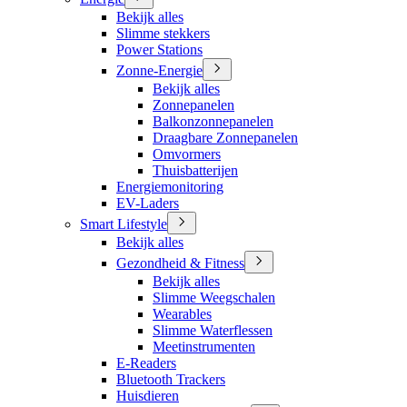
Bekijk alles
Slimme stekkers
Power Stations
Zonne-Energie
Bekijk alles
Zonnepanelen
Balkonzonnepanelen
Draagbare Zonnepanelen
Omvormers
Thuisbatterijen
Energiemonitoring
EV-Laders
Smart Lifestyle
Bekijk alles
Gezondheid & Fitness
Bekijk alles
Slimme Weegschalen
Wearables
Slimme Waterflessen
Meetinstrumenten
E-Readers
Bluetooth Trackers
Huisdieren