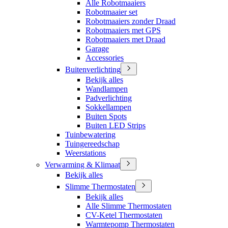
Alle Robotmaaiers
Robotmaaier set
Robotmaaiers zonder Draad
Robotmaaiers met GPS
Robotmaaiers met Draad
Garage
Accessories
Buitenverlichting
Bekijk alles
Wandlampen
Padverlichting
Sokkellampen
Buiten Spots
Buiten LED Strips
Tuinbewatering
Tuingereedschap
Weerstations
Verwarming & Klimaat
Bekijk alles
Slimme Thermostaten
Bekijk alles
Alle Slimme Thermostaten
CV-Ketel Thermostaten
Warmtepomp Thermostaten