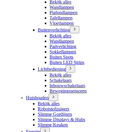
Bekijk alles
Wandlampen
Plafondlampen
Tafellampen
Vloerlampen
Buitenverlichting
Bekijk alles
Wandlampen
Padverlichting
Sokkellampen
Buiten Spots
Buiten LED Strips
Lichtbediening
Bekijk alles
Schakelaars
Inbouwschakelaars
Bewegingssensoren
Huishouden
Bekijk alles
Robotstofzuigers
Slimme Gordijnen
Slimme Displays & Hubs
Slimme Keuken
Energie