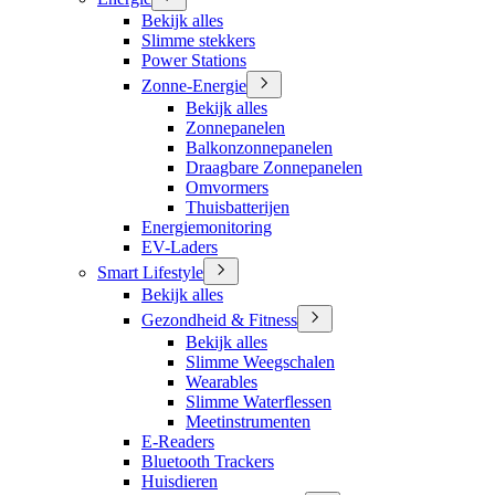
Bekijk alles
Slimme stekkers
Power Stations
Zonne-Energie
Bekijk alles
Zonnepanelen
Balkonzonnepanelen
Draagbare Zonnepanelen
Omvormers
Thuisbatterijen
Energiemonitoring
EV-Laders
Smart Lifestyle
Bekijk alles
Gezondheid & Fitness
Bekijk alles
Slimme Weegschalen
Wearables
Slimme Waterflessen
Meetinstrumenten
E-Readers
Bluetooth Trackers
Huisdieren