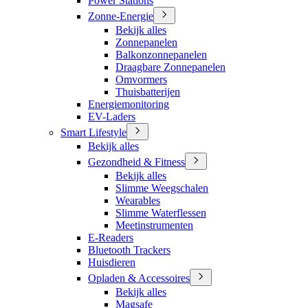
Power Stations
Zonne-Energie
Bekijk alles
Zonnepanelen
Balkonzonnepanelen
Draagbare Zonnepanelen
Omvormers
Thuisbatterijen
Energiemonitoring
EV-Laders
Smart Lifestyle
Bekijk alles
Gezondheid & Fitness
Bekijk alles
Slimme Weegschalen
Wearables
Slimme Waterflessen
Meetinstrumenten
E-Readers
Bluetooth Trackers
Huisdieren
Opladen & Accessoires
Bekijk alles
Magsafe