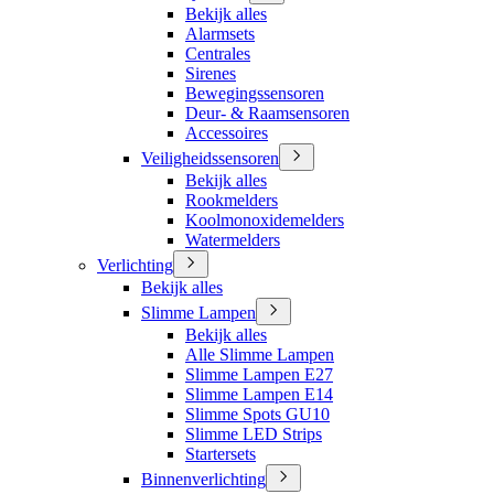
Bekijk alles
Alarmsets
Centrales
Sirenes
Bewegingssensoren
Deur- & Raamsensoren
Accessoires
Veiligheidssensoren
Bekijk alles
Rookmelders
Koolmonoxidemelders
Watermelders
Verlichting
Bekijk alles
Slimme Lampen
Bekijk alles
Alle Slimme Lampen
Slimme Lampen E27
Slimme Lampen E14
Slimme Spots GU10
Slimme LED Strips
Startersets
Binnenverlichting