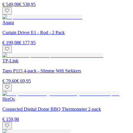
€ 549,98
€ 538,95
Aqara
Curtain Driver E1 - Rod - 2 Pack
€ 199,98
€ 177,95
TP-Link
Tapo P115 4-pack - Slimme Wifi Stekkers
€ 79,60
€ 69,95
HerQs
Connected Digital Dome BBQ Thermometer 2-pack
€ 159,98