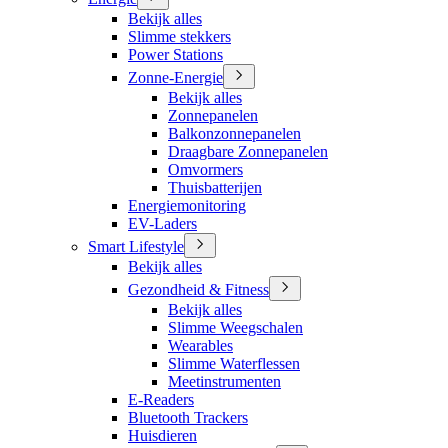
Bekijk alles
Slimme stekkers
Power Stations
Zonne-Energie
Bekijk alles
Zonnepanelen
Balkonzonnepanelen
Draagbare Zonnepanelen
Omvormers
Thuisbatterijen
Energiemonitoring
EV-Laders
Smart Lifestyle
Bekijk alles
Gezondheid & Fitness
Bekijk alles
Slimme Weegschalen
Wearables
Slimme Waterflessen
Meetinstrumenten
E-Readers
Bluetooth Trackers
Huisdieren