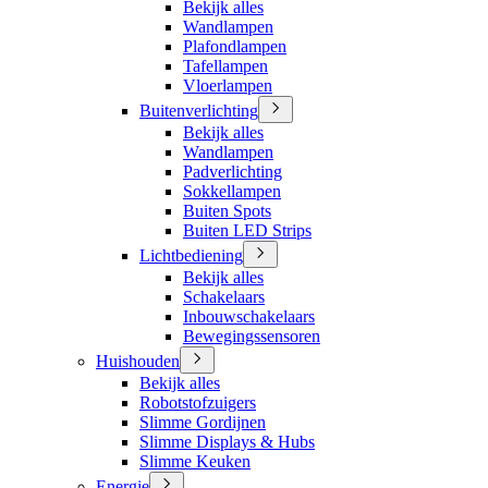
Bekijk alles
Wandlampen
Plafondlampen
Tafellampen
Vloerlampen
Buitenverlichting
Bekijk alles
Wandlampen
Padverlichting
Sokkellampen
Buiten Spots
Buiten LED Strips
Lichtbediening
Bekijk alles
Schakelaars
Inbouwschakelaars
Bewegingssensoren
Huishouden
Bekijk alles
Robotstofzuigers
Slimme Gordijnen
Slimme Displays & Hubs
Slimme Keuken
Energie