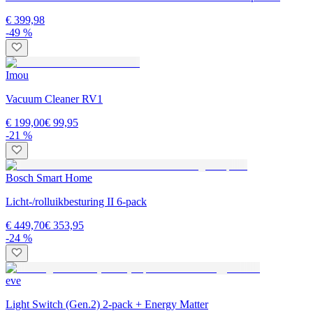
€ 399,98
-49 %
Imou
Vacuum Cleaner RV1
€ 199,00
€ 99,95
-21 %
Bosch Smart Home
Licht-/rolluikbesturing II 6-pack
€ 449,70
€ 353,95
-24 %
eve
Light Switch (Gen.2) 2-pack + Energy Matter