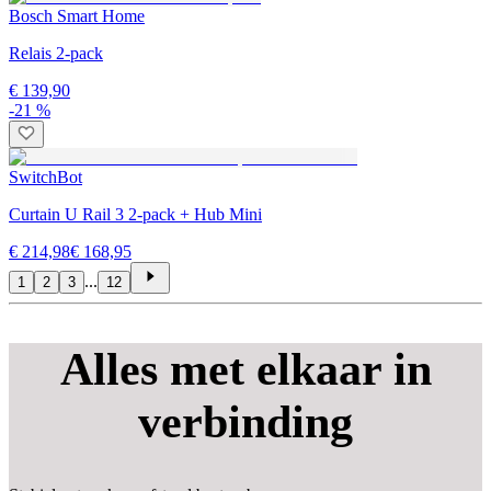
Bosch Smart Home
Relais 2-pack
€ 139,90
-21 %
SwitchBot
Curtain U Rail 3 2-pack + Hub Mini
€ 214,98
€ 168,95
...
1
2
3
12
Alles met elkaar in
verbinding