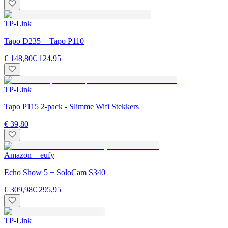
TP-Link
Tapo D235 + Tapo P110
€ 148,80
€ 124,95
TP-Link
Tapo P115 2-pack - Slimme Wifi Stekkers
€ 39,80
Amazon + eufy
Echo Show 5 + SoloCam S340
€ 309,98
€ 295,95
TP-Link