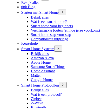
Bekijk alles
tink Blog
Starten met Smart Home
Bekijk alles
Wat is een smart home?
Smart home voor beginners
Veelgemaakte fouten (en hoe je ze voorkomt)
Smart home stap voor stap
Compatibiliteit uitgelegd
Keuzehulp
Smart Home Systeem
Bekijk alles
Amazon Alexa
Apple Home
Samsung SmartThings
Home Assistant
Matter
Google Home
Smart Home Protocollen
Bekijk alles
Wat is een protocol?
Zigbee
Z-Wave
Bluetooth