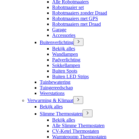
Alle Robotmaaiers
Robotmaaier set
Robotmaaiers zonder Draad
Robotmaaiers met GPS
Robotmaaiers met Draad
Garage
Accessories
Buitenverlichting
Bekijk alles
Wandlampen
Padverlichting
Sokkellampen
Buiten Spots
Buiten LED Strips
Tuinbewatering
Tuingereedschap
Weerstations
Verwarming & Klimaat
Bekijk alles
Slimme Thermostaten
Bekijk alles
Alle Slimme Thermostaten
CV-Ketel Thermostaten
Warmtepomp Thermostaten