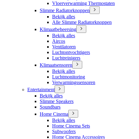
Vloerverwarming Thermostaten
Slimme Radiatorknoppen
Bekijk alles
Alle Slimme Radiatorknoppen
Klimaatbeheersing
Bekijk alles
Aircos
Ventilatoren
Luchtontvochtigers
Luchtreinigers
Klimaatsensoren
Bekijk alles
Luchtmonitoring
Verwarmingssensoren
Entertainment
Bekijk alles
Slimme Speakers
Soundbars
Home Cinema
Bekijk alles
Home Cinema Sets
Subwoofers
Home Cinema Accessoires