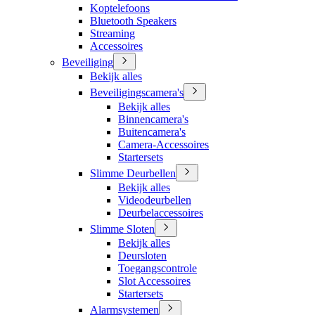
Koptelefoons
Bluetooth Speakers
Streaming
Accessoires
Beveiliging
Bekijk alles
Beveiligingscamera's
Bekijk alles
Binnencamera's
Buitencamera's
Camera-Accessoires
Startersets
Slimme Deurbellen
Bekijk alles
Videodeurbellen
Deurbelaccessoires
Slimme Sloten
Bekijk alles
Deursloten
Toegangscontrole
Slot Accessoires
Startersets
Alarmsystemen