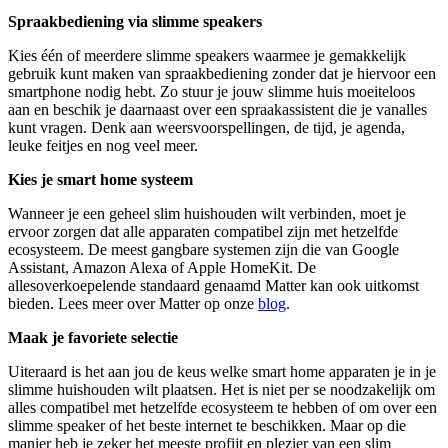
Spraakbediening via slimme speakers
Kies één of meerdere slimme speakers waarmee je gemakkelijk
gebruik kunt maken van spraakbediening zonder dat je hiervoor een
smartphone nodig hebt. Zo stuur je jouw slimme huis moeiteloos
aan en beschik je daarnaast over een spraakassistent die je vanalles
kunt vragen. Denk aan weersvoorspellingen, de tijd, je agenda,
leuke feitjes en nog veel meer.
Kies je smart home systeem
Wanneer je een geheel slim huishouden wilt verbinden, moet je
ervoor zorgen dat alle apparaten compatibel zijn met hetzelfde
ecosysteem. De meest gangbare systemen zijn die van Google
Assistant, Amazon Alexa of Apple HomeKit. De
allesoverkoepelende standaard genaamd Matter kan ook uitkomst
bieden. Lees meer over Matter op onze
blog
.
Maak je favoriete selectie
Uiteraard is het aan jou de keus welke smart home apparaten je in je
slimme huishouden wilt plaatsen. Het is niet per se noodzakelijk om
alles compatibel met hetzelfde ecosysteem te hebben of om over een
slimme speaker of het beste internet te beschikken. Maar op die
manier heb je zeker het meeste profijt en plezier van een slim