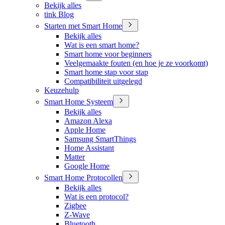
Bekijk alles
tink Blog
Starten met Smart Home
Bekijk alles
Wat is een smart home?
Smart home voor beginners
Veelgemaakte fouten (en hoe je ze voorkomt)
Smart home stap voor stap
Compatibiliteit uitgelegd
Keuzehulp
Smart Home Systeem
Bekijk alles
Amazon Alexa
Apple Home
Samsung SmartThings
Home Assistant
Matter
Google Home
Smart Home Protocollen
Bekijk alles
Wat is een protocol?
Zigbee
Z-Wave
Bluetooth