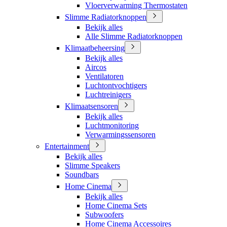
Vloerverwarming Thermostaten
Slimme Radiatorknoppen
Bekijk alles
Alle Slimme Radiatorknoppen
Klimaatbeheersing
Bekijk alles
Aircos
Ventilatoren
Luchtontvochtigers
Luchtreinigers
Klimaatsensoren
Bekijk alles
Luchtmonitoring
Verwarmingssensoren
Entertainment
Bekijk alles
Slimme Speakers
Soundbars
Home Cinema
Bekijk alles
Home Cinema Sets
Subwoofers
Home Cinema Accessoires