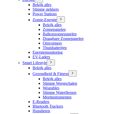
Bekijk alles
Slimme stekkers
Power Stations
Zonne-Energie
Bekijk alles
Zonnepanelen
Balkonzonnepanelen
Draagbare Zonnepanelen
Omvormers
Thuisbatterijen
Energiemonitoring
EV-Laders
Smart Lifestyle
Bekijk alles
Gezondheid & Fitness
Bekijk alles
Slimme Weegschalen
Wearables
Slimme Waterflessen
Meetinstrumenten
E-Readers
Bluetooth Trackers
Huisdieren