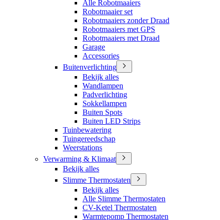
Alle Robotmaaiers
Robotmaaier set
Robotmaaiers zonder Draad
Robotmaaiers met GPS
Robotmaaiers met Draad
Garage
Accessories
Buitenverlichting
Bekijk alles
Wandlampen
Padverlichting
Sokkellampen
Buiten Spots
Buiten LED Strips
Tuinbewatering
Tuingereedschap
Weerstations
Verwarming & Klimaat
Bekijk alles
Slimme Thermostaten
Bekijk alles
Alle Slimme Thermostaten
CV-Ketel Thermostaten
Warmtepomp Thermostaten