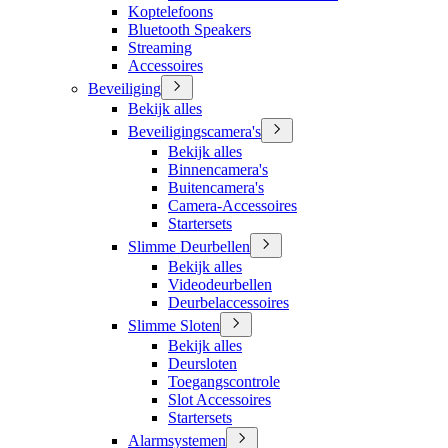
Koptelefoons
Bluetooth Speakers
Streaming
Accessoires
Beveiliging
Bekijk alles
Beveiligingscamera's
Bekijk alles
Binnencamera's
Buitencamera's
Camera-Accessoires
Startersets
Slimme Deurbellen
Bekijk alles
Videodeurbellen
Deurbelaccessoires
Slimme Sloten
Bekijk alles
Deursloten
Toegangscontrole
Slot Accessoires
Startersets
Alarmsystemen