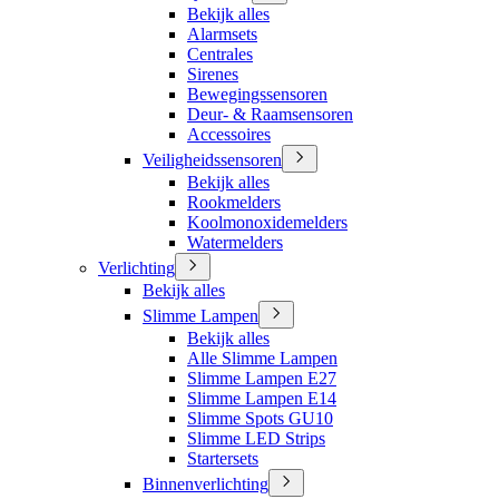
Bekijk alles
Alarmsets
Centrales
Sirenes
Bewegingssensoren
Deur- & Raamsensoren
Accessoires
Veiligheidssensoren
Bekijk alles
Rookmelders
Koolmonoxidemelders
Watermelders
Verlichting
Bekijk alles
Slimme Lampen
Bekijk alles
Alle Slimme Lampen
Slimme Lampen E27
Slimme Lampen E14
Slimme Spots GU10
Slimme LED Strips
Startersets
Binnenverlichting