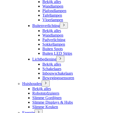
Bekijk alles
Wandlampen
Plafondlampen
Tafellampen
Vloerlampen
Buitenverlichting
Bekijk alles
Wandlampen
Padverlichting
Sokkellampen
Buiten Spots
Buiten LED Strips
Lichtbediening
Bekijk alles
Schakelaars
Inbouwschakelaars
Bewegingssensoren
Huishouden
Bekijk alles
Robotstofzuigers
Slimme Gordijnen
Slimme Displays & Hubs
Slimme Keuken
Energie