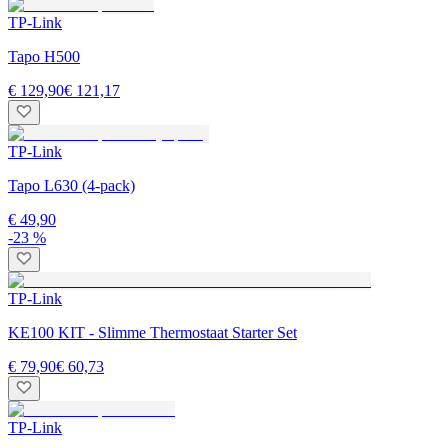
TP-Link
Tapo H500
€ 129,90
€ 121,17
TP-Link
Tapo L630 (4-pack)
€ 49,90
-23 %
TP-Link
KE100 KIT - Slimme Thermostaat Starter Set
€ 79,90
€ 60,73
TP-Link