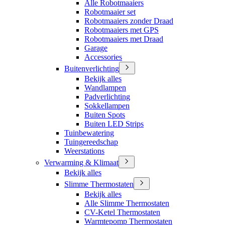
Alle Robotmaaiers
Robotmaaier set
Robotmaaiers zonder Draad
Robotmaaiers met GPS
Robotmaaiers met Draad
Garage
Accessories
Buitenverlichting
Bekijk alles
Wandlampen
Padverlichting
Sokkellampen
Buiten Spots
Buiten LED Strips
Tuinbewatering
Tuingereedschap
Weerstations
Verwarming & Klimaat
Bekijk alles
Slimme Thermostaten
Bekijk alles
Alle Slimme Thermostaten
CV-Ketel Thermostaten
Warmtepomp Thermostaten