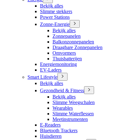
Bekijk alles
Slimme stekkers
Power Stations
Zonne-Energie
Bekijk alles
Zonnepanelen
Balkonzonnepanelen
Draagbare Zonnepanelen
Omvormers
Thuisbatterijen
Energiemonitoring
EV-Laders
Smart Lifestyle
Bekijk alles
Gezondheid & Fitness
Bekijk alles
Slimme Weegschalen
Wearables
Slimme Waterflessen
Meetinstrumenten
E-Readers
Bluetooth Trackers
Huisdieren