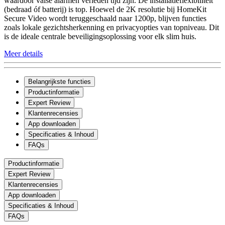
waardoor valse alarmen verleden tijd zijn. De installatieflexibiliteit
(bedraad óf batterij) is top. Hoewel de 2K resolutie bij HomeKit
Secure Video wordt teruggeschaald naar 1200p, blijven functies
zoals lokale gezichtsherkenning en privacyopties van topniveau. Dit
is de ideale centrale beveiligingsoplossing voor elk slim huis.
Meer details
Belangrijkste functies
Productinformatie
Expert Review
Klantenrecensies
App downloaden
Specificaties & Inhoud
FAQs
Productinformatie
Expert Review
Klantenrecensies
App downloaden
Specificaties & Inhoud
FAQs