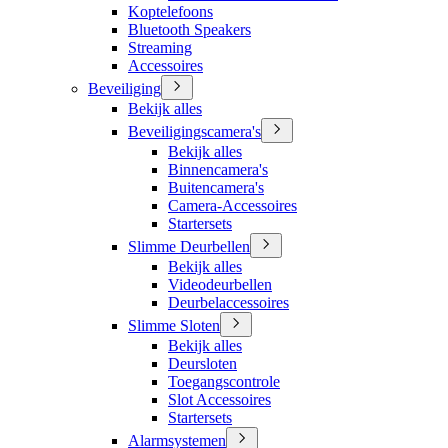
Koptelefoons
Bluetooth Speakers
Streaming
Accessoires
Beveiliging
Bekijk alles
Beveiligingscamera's
Bekijk alles
Binnencamera's
Buitencamera's
Camera-Accessoires
Startersets
Slimme Deurbellen
Bekijk alles
Videodeurbellen
Deurbelaccessoires
Slimme Sloten
Bekijk alles
Deursloten
Toegangscontrole
Slot Accessoires
Startersets
Alarmsystemen