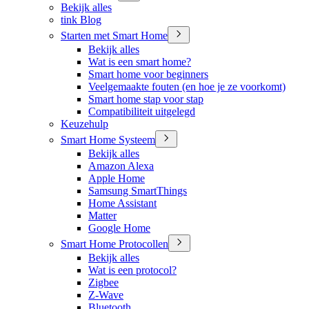
Bekijk alles
tink Blog
Starten met Smart Home
Bekijk alles
Wat is een smart home?
Smart home voor beginners
Veelgemaakte fouten (en hoe je ze voorkomt)
Smart home stap voor stap
Compatibiliteit uitgelegd
Keuzehulp
Smart Home Systeem
Bekijk alles
Amazon Alexa
Apple Home
Samsung SmartThings
Home Assistant
Matter
Google Home
Smart Home Protocollen
Bekijk alles
Wat is een protocol?
Zigbee
Z-Wave
Bluetooth