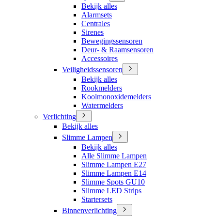
Bekijk alles
Alarmsets
Centrales
Sirenes
Bewegingssensoren
Deur- & Raamsensoren
Accessoires
Veiligheidssensoren
Bekijk alles
Rookmelders
Koolmonoxidemelders
Watermelders
Verlichting
Bekijk alles
Slimme Lampen
Bekijk alles
Alle Slimme Lampen
Slimme Lampen E27
Slimme Lampen E14
Slimme Spots GU10
Slimme LED Strips
Startersets
Binnenverlichting