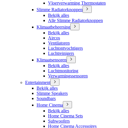
Vloerverwarming Thermostaten
Slimme Radiatorknoppen
Bekijk alles
Alle Slimme Radiatorknoppen
Klimaatbeheersing
Bekijk alles
Aircos
Ventilatoren
Luchtontvochtigers
Luchtreinigers
Klimaatsensoren
Bekijk alles
Luchtmonitoring
Verwarmingssensoren
Entertainment
Bekijk alles
Slimme Speakers
Soundbars
Home Cinema
Bekijk alles
Home Cinema Sets
Subwoofers
Home Cinema Accessoires