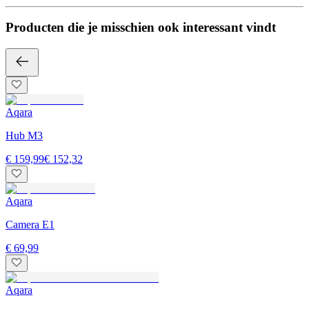
Producten die je misschien ook interessant vindt
Aqara
Hub M3
€ 159,99
€ 152,32
Aqara
Camera E1
€ 69,99
Aqara