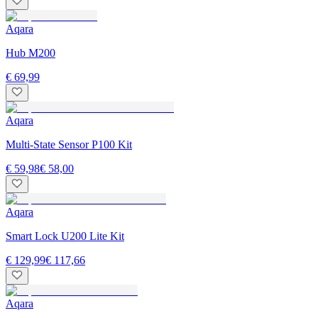
Aqara
Hub M200
€ 69,99
Aqara
Multi-State Sensor P100 Kit
€ 59,98
€ 58,00
Aqara
Smart Lock U200 Lite Kit
€ 129,99
€ 117,66
Aqara