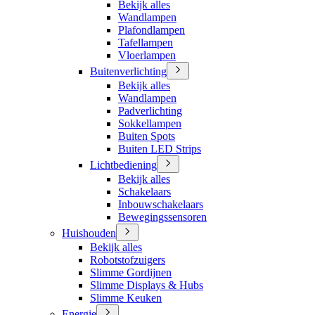
Bekijk alles
Wandlampen
Plafondlampen
Tafellampen
Vloerlampen
Buitenverlichting
Bekijk alles
Wandlampen
Padverlichting
Sokkellampen
Buiten Spots
Buiten LED Strips
Lichtbediening
Bekijk alles
Schakelaars
Inbouwschakelaars
Bewegingssensoren
Huishouden
Bekijk alles
Robotstofzuigers
Slimme Gordijnen
Slimme Displays & Hubs
Slimme Keuken
Energie