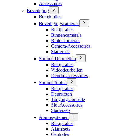
Accessoires
Beveiliging
Bekijk alles
Beveiligingscamera's
Bekijk alles
Binnencamera's
Buitencamera's
Camera-Accessoires
Startersets
Slimme Deurbellen
Bekijk alles
Videodeurbellen
Deurbelaccessoires
Slimme Sloten
Bekijk alles
Deursloten
Toegangscontrole
Slot Accessoires
Startersets
Alarmsystemen
Bekijk alles
Alarmsets
Centrales