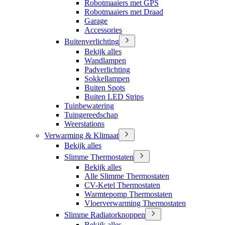
Robotmaaiers met GPS
Robotmaaiers met Draad
Garage
Accessories
Buitenverlichting
Bekijk alles
Wandlampen
Padverlichting
Sokkellampen
Buiten Spots
Buiten LED Strips
Tuinbewatering
Tuingereedschap
Weerstations
Verwarming & Klimaat
Bekijk alles
Slimme Thermostaten
Bekijk alles
Alle Slimme Thermostaten
CV-Ketel Thermostaten
Warmtepomp Thermostaten
Vloerverwarming Thermostaten
Slimme Radiatorknoppen
Bekijk alles