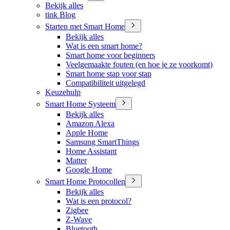
Bekijk alles
tink Blog
Starten met Smart Home
Bekijk alles
Wat is een smart home?
Smart home voor beginners
Veelgemaakte fouten (en hoe je ze voorkomt)
Smart home stap voor stap
Compatibiliteit uitgelegd
Keuzehulp
Smart Home Systeem
Bekijk alles
Amazon Alexa
Apple Home
Samsung SmartThings
Home Assistant
Matter
Google Home
Smart Home Protocollen
Bekijk alles
Wat is een protocol?
Zigbee
Z-Wave
Bluetooth