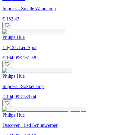
Impress - Smalle Wandlamp
€ 152,43
Philips Hue
Lily XL Led Spot
€ 164,99
€ 161,58
Philips Hue
Impress - Sokkellamp
€ 194,99
€ 189,04
Philips Hue
Discover - Led Schijnwerper