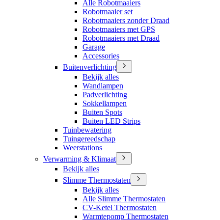
Alle Robotmaaiers
Robotmaaier set
Robotmaaiers zonder Draad
Robotmaaiers met GPS
Robotmaaiers met Draad
Garage
Accessories
Buitenverlichting
Bekijk alles
Wandlampen
Padverlichting
Sokkellampen
Buiten Spots
Buiten LED Strips
Tuinbewatering
Tuingereedschap
Weerstations
Verwarming & Klimaat
Bekijk alles
Slimme Thermostaten
Bekijk alles
Alle Slimme Thermostaten
CV-Ketel Thermostaten
Warmtepomp Thermostaten