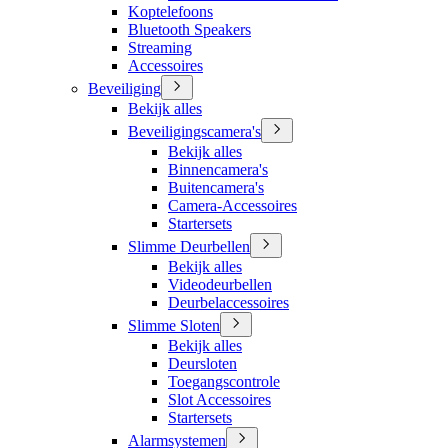
Koptelefoons
Bluetooth Speakers
Streaming
Accessoires
Beveiliging
Bekijk alles
Beveiligingscamera's
Bekijk alles
Binnencamera's
Buitencamera's
Camera-Accessoires
Startersets
Slimme Deurbellen
Bekijk alles
Videodeurbellen
Deurbelaccessoires
Slimme Sloten
Bekijk alles
Deursloten
Toegangscontrole
Slot Accessoires
Startersets
Alarmsystemen