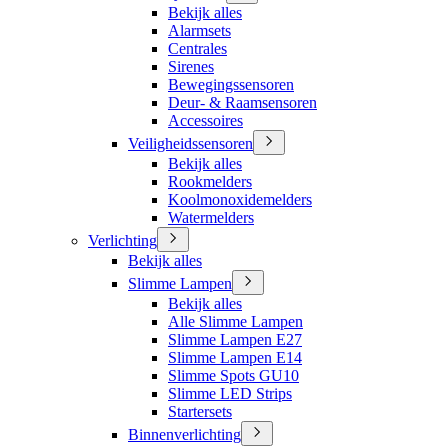
Bekijk alles
Alarmsets
Centrales
Sirenes
Bewegingssensoren
Deur- & Raamsensoren
Accessoires
Veiligheidssensoren
Bekijk alles
Rookmelders
Koolmonoxidemelders
Watermelders
Verlichting
Bekijk alles
Slimme Lampen
Bekijk alles
Alle Slimme Lampen
Slimme Lampen E27
Slimme Lampen E14
Slimme Spots GU10
Slimme LED Strips
Startersets
Binnenverlichting