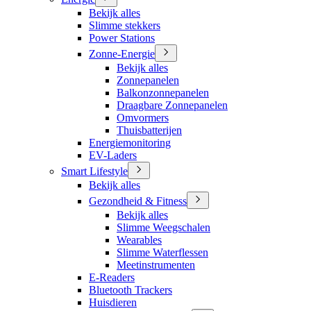
Bekijk alles
Slimme stekkers
Power Stations
Zonne-Energie
Bekijk alles
Zonnepanelen
Balkonzonnepanelen
Draagbare Zonnepanelen
Omvormers
Thuisbatterijen
Energiemonitoring
EV-Laders
Smart Lifestyle
Bekijk alles
Gezondheid & Fitness
Bekijk alles
Slimme Weegschalen
Wearables
Slimme Waterflessen
Meetinstrumenten
E-Readers
Bluetooth Trackers
Huisdieren