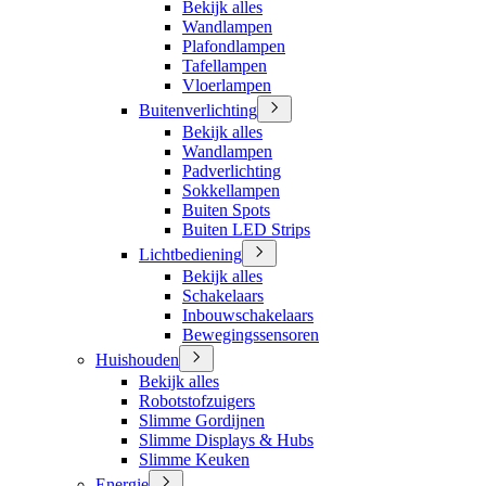
Bekijk alles
Wandlampen
Plafondlampen
Tafellampen
Vloerlampen
Buitenverlichting
Bekijk alles
Wandlampen
Padverlichting
Sokkellampen
Buiten Spots
Buiten LED Strips
Lichtbediening
Bekijk alles
Schakelaars
Inbouwschakelaars
Bewegingssensoren
Huishouden
Bekijk alles
Robotstofzuigers
Slimme Gordijnen
Slimme Displays & Hubs
Slimme Keuken
Energie