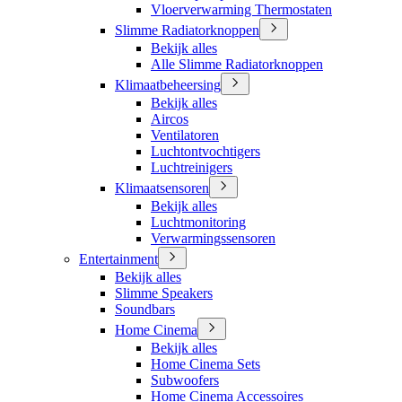
Vloerverwarming Thermostaten
Slimme Radiatorknoppen
Bekijk alles
Alle Slimme Radiatorknoppen
Klimaatbeheersing
Bekijk alles
Aircos
Ventilatoren
Luchtontvochtigers
Luchtreinigers
Klimaatsensoren
Bekijk alles
Luchtmonitoring
Verwarmingssensoren
Entertainment
Bekijk alles
Slimme Speakers
Soundbars
Home Cinema
Bekijk alles
Home Cinema Sets
Subwoofers
Home Cinema Accessoires