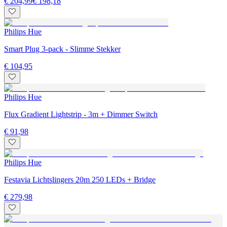
€ 204,99
€ 198,18
Philips Hue
Smart Plug 3-pack - Slimme Stekker
€ 104,95
Philips Hue
Flux Gradient Lightstrip - 3m + Dimmer Switch
€ 91,98
Philips Hue
Festavia Lichtslingers 20m 250 LEDs + Bridge
€ 279,98