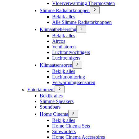
Vloerverwarming Thermostaten
Slimme Radiatorknoppen
Bekijk alles
Alle Slimme Radiatorknoppen
Klimaatbeheersing
Bekijk alles
Aircos
Ventilatoren
Luchtontvochtigers
Luchtreinigers
Klimaatsensoren
Bekijk alles
Luchtmonitoring
Verwarmingssensoren
Entertainment
Bekijk alles
Slimme Speakers
Soundbars
Home Cinema
Bekijk alles
Home Cinema Sets
Subwoofers
Home Cinema Accessoires