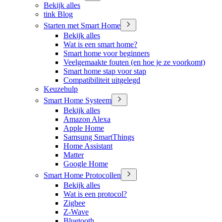
Bekijk alles
tink Blog
Starten met Smart Home
Bekijk alles
Wat is een smart home?
Smart home voor beginners
Veelgemaakte fouten (en hoe je ze voorkomt)
Smart home stap voor stap
Compatibiliteit uitgelegd
Keuzehulp
Smart Home Systeem
Bekijk alles
Amazon Alexa
Apple Home
Samsung SmartThings
Home Assistant
Matter
Google Home
Smart Home Protocollen
Bekijk alles
Wat is een protocol?
Zigbee
Z-Wave
Bluetooth