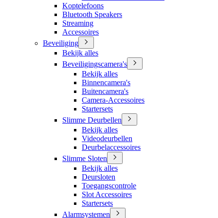
Koptelefoons
Bluetooth Speakers
Streaming
Accessoires
Beveiliging
Bekijk alles
Beveiligingscamera's
Bekijk alles
Binnencamera's
Buitencamera's
Camera-Accessoires
Startersets
Slimme Deurbellen
Bekijk alles
Videodeurbellen
Deurbelaccessoires
Slimme Sloten
Bekijk alles
Deursloten
Toegangscontrole
Slot Accessoires
Startersets
Alarmsystemen