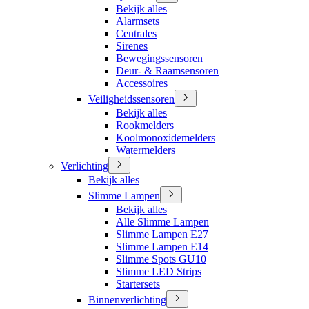
Bekijk alles
Alarmsets
Centrales
Sirenes
Bewegingssensoren
Deur- & Raamsensoren
Accessoires
Veiligheidssensoren
Bekijk alles
Rookmelders
Koolmonoxidemelders
Watermelders
Verlichting
Bekijk alles
Slimme Lampen
Bekijk alles
Alle Slimme Lampen
Slimme Lampen E27
Slimme Lampen E14
Slimme Spots GU10
Slimme LED Strips
Startersets
Binnenverlichting