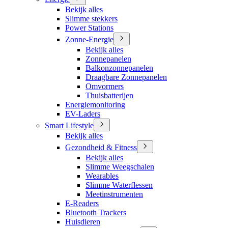
Bekijk alles
Slimme stekkers
Power Stations
Zonne-Energie
Bekijk alles
Zonnepanelen
Balkonzonnepanelen
Draagbare Zonnepanelen
Omvormers
Thuisbatterijen
Energiemonitoring
EV-Laders
Smart Lifestyle
Bekijk alles
Gezondheid & Fitness
Bekijk alles
Slimme Weegschalen
Wearables
Slimme Waterflessen
Meetinstrumenten
E-Readers
Bluetooth Trackers
Huisdieren