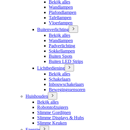
Bekijk alles
Wandlampen
Plafondlampen
Tafellampen
Vloerlampen
Buitenverlichting
Bekijk alles
Wandlampen
Padverlichting
Sokkellampen
Buiten Spots
Buiten LED Strips
Lichtbediening
Bekijk alles
Schakelaars
Inbouwschakelaars
Bewegingssensoren
Huishouden
Bekijk alles
Robotstofzuigers
Slimme Gordijnen
Slimme Displays & Hubs
Slimme Keuken
Energie