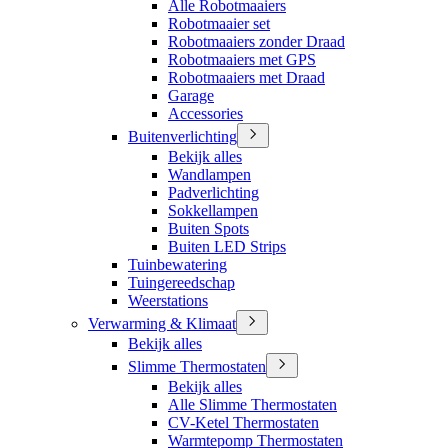
Alle Robotmaaiers
Robotmaaier set
Robotmaaiers zonder Draad
Robotmaaiers met GPS
Robotmaaiers met Draad
Garage
Accessories
Buitenverlichting
Bekijk alles
Wandlampen
Padverlichting
Sokkellampen
Buiten Spots
Buiten LED Strips
Tuinbewatering
Tuingereedschap
Weerstations
Verwarming & Klimaat
Bekijk alles
Slimme Thermostaten
Bekijk alles
Alle Slimme Thermostaten
CV-Ketel Thermostaten
Warmtepomp Thermostaten