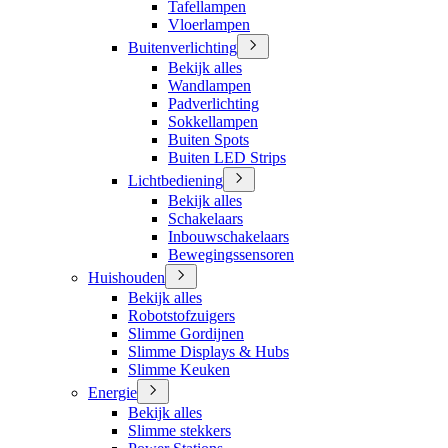
Tafellampen
Vloerlampen
Buitenverlichting
Bekijk alles
Wandlampen
Padverlichting
Sokkellampen
Buiten Spots
Buiten LED Strips
Lichtbediening
Bekijk alles
Schakelaars
Inbouwschakelaars
Bewegingssensoren
Huishouden
Bekijk alles
Robotstofzuigers
Slimme Gordijnen
Slimme Displays & Hubs
Slimme Keuken
Energie
Bekijk alles
Slimme stekkers