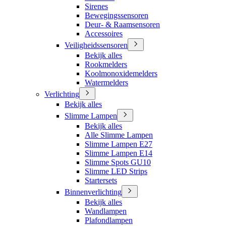
Sirenes
Bewegingssensoren
Deur- & Raamsensoren
Accessoires
Veiligheidssensoren
Bekijk alles
Rookmelders
Koolmonoxidemelders
Watermelders
Verlichting
Bekijk alles
Slimme Lampen
Bekijk alles
Alle Slimme Lampen
Slimme Lampen E27
Slimme Lampen E14
Slimme Spots GU10
Slimme LED Strips
Startersets
Binnenverlichting
Bekijk alles
Wandlampen
Plafondlampen