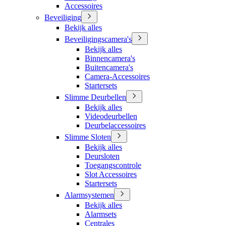
Accessoires
Beveiliging
Bekijk alles
Beveiligingscamera's
Bekijk alles
Binnencamera's
Buitencamera's
Camera-Accessoires
Startersets
Slimme Deurbellen
Bekijk alles
Videodeurbellen
Deurbelaccessoires
Slimme Sloten
Bekijk alles
Deursloten
Toegangscontrole
Slot Accessoires
Startersets
Alarmsystemen
Bekijk alles
Alarmsets
Centrales