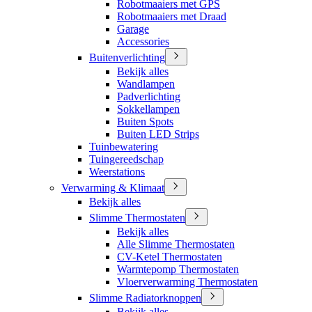
Robotmaaiers met GPS
Robotmaaiers met Draad
Garage
Accessories
Buitenverlichting
Bekijk alles
Wandlampen
Padverlichting
Sokkellampen
Buiten Spots
Buiten LED Strips
Tuinbewatering
Tuingereedschap
Weerstations
Verwarming & Klimaat
Bekijk alles
Slimme Thermostaten
Bekijk alles
Alle Slimme Thermostaten
CV-Ketel Thermostaten
Warmtepomp Thermostaten
Vloerverwarming Thermostaten
Slimme Radiatorknoppen
Bekijk alles