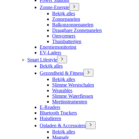
Power Stations
Zonne-Energie
Bekijk alles
Zonnepanelen
Balkonzonnepanelen
Draagbare Zonnepanelen
Omvormers
Thuisbatterijen
Energiemonitoring
EV-Laders
Smart Lifestyle
Bekijk alles
Gezondheid & Fitness
Bekijk alles
Slimme Weegschalen
Wearables
Slimme Waterflessen
Meetinstrumenten
E-Readers
Bluetooth Trackers
Huisdieren
Opladen & Accessoires
Bekijk alles
Magsafe