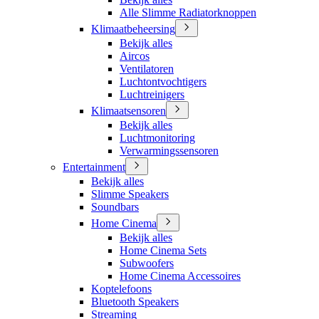
Alle Slimme Radiatorknoppen
Klimaatbeheersing
Bekijk alles
Aircos
Ventilatoren
Luchtontvochtigers
Luchtreinigers
Klimaatsensoren
Bekijk alles
Luchtmonitoring
Verwarmingssensoren
Entertainment
Bekijk alles
Slimme Speakers
Soundbars
Home Cinema
Bekijk alles
Home Cinema Sets
Subwoofers
Home Cinema Accessoires
Koptelefoons
Bluetooth Speakers
Streaming