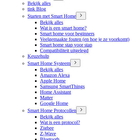
Bekijk alles
tink Blog
Starten met Smart Home
Bekijk alles
Wat is een smart home?
Smart home voor beginners
Veelgemaakte fouten (en hoe je ze voorkomt)
Smart home stap voor stap
Compatibiliteit uitgelegd
Keuzehulp
Smart Home Systeem
Bekijk alles
Amazon Alexa
Apple Home
Samsung SmartThings
Home Assistant
Matter
Google Home
Smart Home Protocollen
Bekijk alles
Wat is een protocol?
Zigbee
Z-Wave
Bluetooth