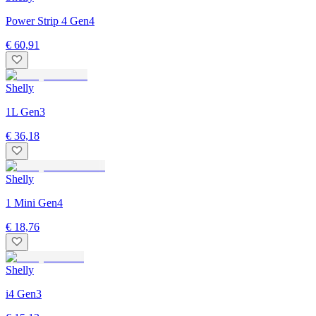
Power Strip 4 Gen4
€ 60,91
Shelly
1L Gen3
€ 36,18
Shelly
1 Mini Gen4
€ 18,76
Shelly
i4 Gen3