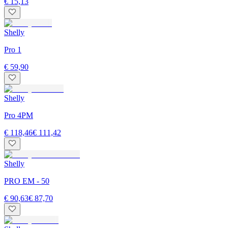
€ 15,13
Shelly
Pro 1
€ 59,90
Shelly
Pro 4PM
€ 118,46
€ 111,42
Shelly
PRO EM - 50
€ 90,63
€ 87,70