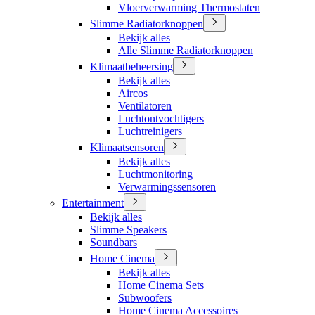
Vloerverwarming Thermostaten
Slimme Radiatorknoppen
Bekijk alles
Alle Slimme Radiatorknoppen
Klimaatbeheersing
Bekijk alles
Aircos
Ventilatoren
Luchtontvochtigers
Luchtreinigers
Klimaatsensoren
Bekijk alles
Luchtmonitoring
Verwarmingssensoren
Entertainment
Bekijk alles
Slimme Speakers
Soundbars
Home Cinema
Bekijk alles
Home Cinema Sets
Subwoofers
Home Cinema Accessoires