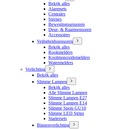
Bekijk alles
Alarmsets
Centrales
Sirenes
Bewegingssensoren
Deur- & Raamsensoren
Accessoires
Veiligheidssensoren
Bekijk alles
Rookmelders
Koolmonoxidemelders
Watermelders
Verlichting
Bekijk alles
Slimme Lampen
Bekijk alles
Alle Slimme Lampen
Slimme Lampen E27
Slimme Lampen E14
Slimme Spots GU10
Slimme LED Strips
Startersets
Binnenverlichting