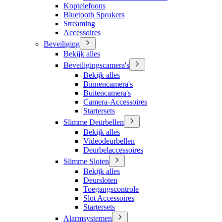
Koptelefoons
Bluetooth Speakers
Streaming
Accessoires
Beveiliging
Bekijk alles
Beveiligingscamera's
Bekijk alles
Binnencamera's
Buitencamera's
Camera-Accessoires
Startersets
Slimme Deurbellen
Bekijk alles
Videodeurbellen
Deurbelaccessoires
Slimme Sloten
Bekijk alles
Deursloten
Toegangscontrole
Slot Accessoires
Startersets
Alarmsystemen