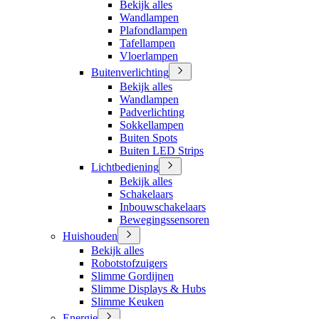
Bekijk alles
Wandlampen
Plafondlampen
Tafellampen
Vloerlampen
Buitenverlichting
Bekijk alles
Wandlampen
Padverlichting
Sokkellampen
Buiten Spots
Buiten LED Strips
Lichtbediening
Bekijk alles
Schakelaars
Inbouwschakelaars
Bewegingssensoren
Huishouden
Bekijk alles
Robotstofzuigers
Slimme Gordijnen
Slimme Displays & Hubs
Slimme Keuken
Energie