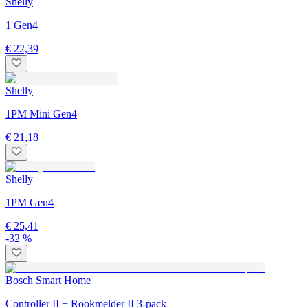
Shelly
1 Gen4
€ 22,39
Shelly
1PM Mini Gen4
€ 21,18
Shelly
1PM Gen4
€ 25,41
-32 %
Bosch Smart Home
Controller II + Rookmelder II 3-pack