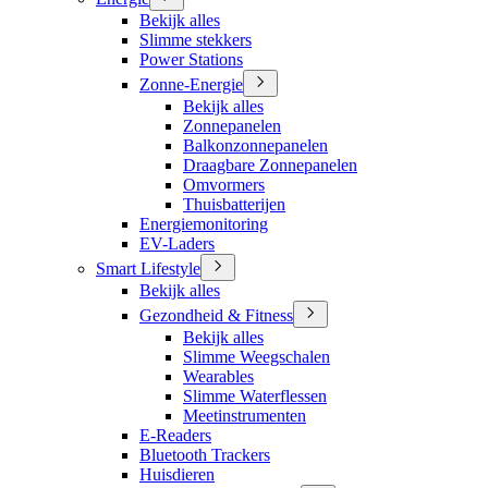
Bekijk alles
Slimme stekkers
Power Stations
Zonne-Energie
Bekijk alles
Zonnepanelen
Balkonzonnepanelen
Draagbare Zonnepanelen
Omvormers
Thuisbatterijen
Energiemonitoring
EV-Laders
Smart Lifestyle
Bekijk alles
Gezondheid & Fitness
Bekijk alles
Slimme Weegschalen
Wearables
Slimme Waterflessen
Meetinstrumenten
E-Readers
Bluetooth Trackers
Huisdieren