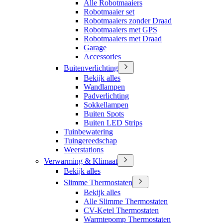
Alle Robotmaaiers
Robotmaaier set
Robotmaaiers zonder Draad
Robotmaaiers met GPS
Robotmaaiers met Draad
Garage
Accessories
Buitenverlichting
Bekijk alles
Wandlampen
Padverlichting
Sokkellampen
Buiten Spots
Buiten LED Strips
Tuinbewatering
Tuingereedschap
Weerstations
Verwarming & Klimaat
Bekijk alles
Slimme Thermostaten
Bekijk alles
Alle Slimme Thermostaten
CV-Ketel Thermostaten
Warmtepomp Thermostaten