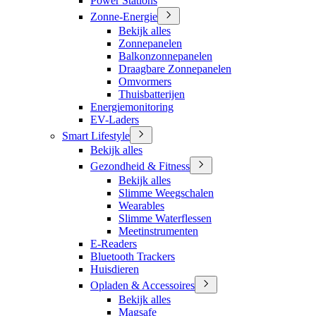
Power Stations
Zonne-Energie
Bekijk alles
Zonnepanelen
Balkonzonnepanelen
Draagbare Zonnepanelen
Omvormers
Thuisbatterijen
Energiemonitoring
EV-Laders
Smart Lifestyle
Bekijk alles
Gezondheid & Fitness
Bekijk alles
Slimme Weegschalen
Wearables
Slimme Waterflessen
Meetinstrumenten
E-Readers
Bluetooth Trackers
Huisdieren
Opladen & Accessoires
Bekijk alles
Magsafe