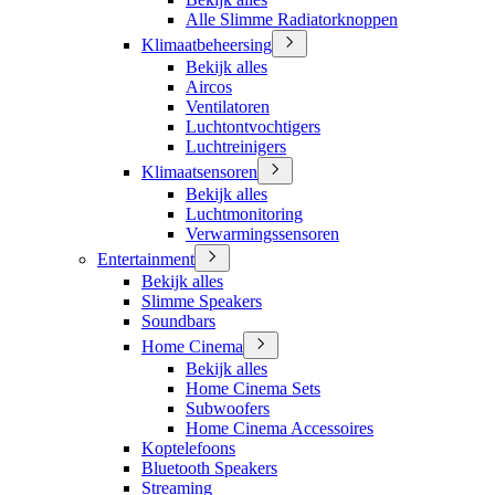
Alle Slimme Radiatorknoppen
Klimaatbeheersing
Bekijk alles
Aircos
Ventilatoren
Luchtontvochtigers
Luchtreinigers
Klimaatsensoren
Bekijk alles
Luchtmonitoring
Verwarmingssensoren
Entertainment
Bekijk alles
Slimme Speakers
Soundbars
Home Cinema
Bekijk alles
Home Cinema Sets
Subwoofers
Home Cinema Accessoires
Koptelefoons
Bluetooth Speakers
Streaming