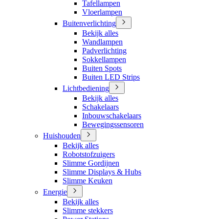
Tafellampen
Vloerlampen
Buitenverlichting
Bekijk alles
Wandlampen
Padverlichting
Sokkellampen
Buiten Spots
Buiten LED Strips
Lichtbediening
Bekijk alles
Schakelaars
Inbouwschakelaars
Bewegingssensoren
Huishouden
Bekijk alles
Robotstofzuigers
Slimme Gordijnen
Slimme Displays & Hubs
Slimme Keuken
Energie
Bekijk alles
Slimme stekkers