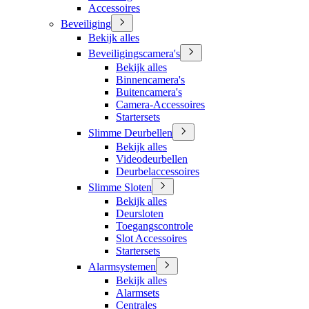
Accessoires
Beveiliging
Bekijk alles
Beveiligingscamera's
Bekijk alles
Binnencamera's
Buitencamera's
Camera-Accessoires
Startersets
Slimme Deurbellen
Bekijk alles
Videodeurbellen
Deurbelaccessoires
Slimme Sloten
Bekijk alles
Deursloten
Toegangscontrole
Slot Accessoires
Startersets
Alarmsystemen
Bekijk alles
Alarmsets
Centrales