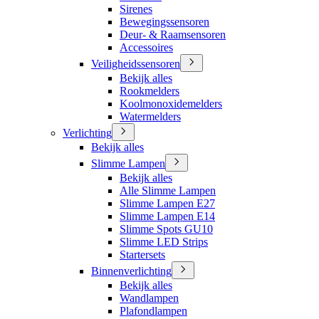
Sirenes
Bewegingssensoren
Deur- & Raamsensoren
Accessoires
Veiligheidssensoren
Bekijk alles
Rookmelders
Koolmonoxidemelders
Watermelders
Verlichting
Bekijk alles
Slimme Lampen
Bekijk alles
Alle Slimme Lampen
Slimme Lampen E27
Slimme Lampen E14
Slimme Spots GU10
Slimme LED Strips
Startersets
Binnenverlichting
Bekijk alles
Wandlampen
Plafondlampen