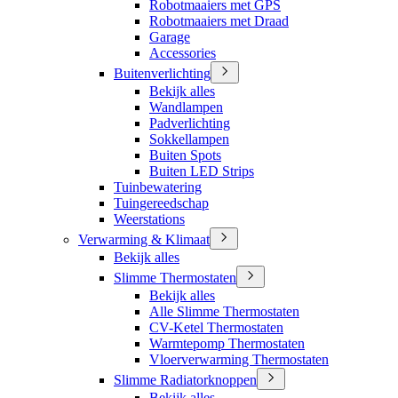
Robotmaaiers met GPS
Robotmaaiers met Draad
Garage
Accessories
Buitenverlichting
Bekijk alles
Wandlampen
Padverlichting
Sokkellampen
Buiten Spots
Buiten LED Strips
Tuinbewatering
Tuingereedschap
Weerstations
Verwarming & Klimaat
Bekijk alles
Slimme Thermostaten
Bekijk alles
Alle Slimme Thermostaten
CV-Ketel Thermostaten
Warmtepomp Thermostaten
Vloerverwarming Thermostaten
Slimme Radiatorknoppen
Bekijk alles