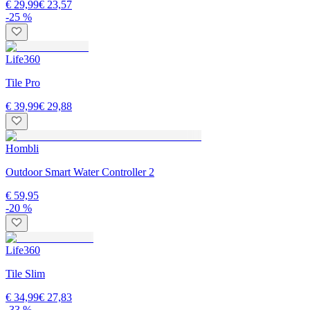
€ 29,99
€ 23,57
-25 %
Life360
Tile Pro
€ 39,99
€ 29,88
Hombli
Outdoor Smart Water Controller 2
€ 59,95
-20 %
Life360
Tile Slim
€ 34,99
€ 27,83
-33 %