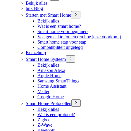
Bekijk alles
tink Blog
Starten met Smart Home
Bekijk alles
Wat is een smart home?
Smart home voor beginners
Veelgemaakte fouten (en hoe je ze voorkomt)
Smart home stap voor stap
Compatibiliteit uitgelegd
Keuzehulp
Smart Home Systeem
Bekijk alles
Amazon Alexa
Apple Home
Samsung SmartThings
Home Assistant
Matter
Google Home
Smart Home Protocollen
Bekijk alles
Wat is een protocol?
Zigbee
Z-Wave
Bluetooth