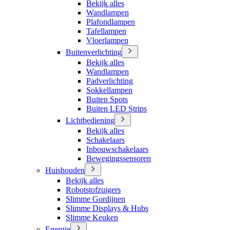
Bekijk alles
Wandlampen
Plafondlampen
Tafellampen
Vloerlampen
Buitenverlichting
Bekijk alles
Wandlampen
Padverlichting
Sokkellampen
Buiten Spots
Buiten LED Strips
Lichtbediening
Bekijk alles
Schakelaars
Inbouwschakelaars
Bewegingssensoren
Huishouden
Bekijk alles
Robotstofzuigers
Slimme Gordijnen
Slimme Displays & Hubs
Slimme Keuken
Energie