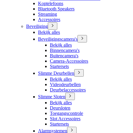
Koptelefoons
Bluetooth Speakers
Streaming
Accessoires
Beveiliging
Bekijk alles
Beveiligingscamera's
Bekijk alles
Binnencamera's
Buitencamera's
Camera-Accessoires
Startersets
Slimme Deurbellen
Bekijk alles
Videodeurbellen
Deurbelaccessoires
Slimme Sloten
Bekijk alles
Deursloten
Toegangscontrole
Slot Accessoires
Startersets
Alarmsystemen