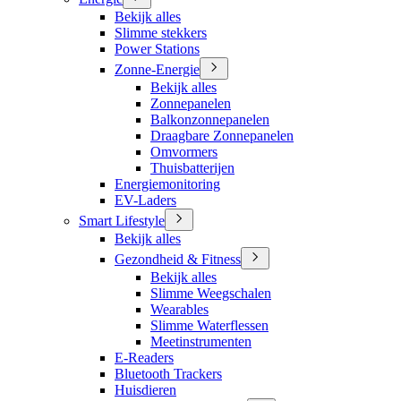
Bekijk alles
Slimme stekkers
Power Stations
Zonne-Energie
Bekijk alles
Zonnepanelen
Balkonzonnepanelen
Draagbare Zonnepanelen
Omvormers
Thuisbatterijen
Energiemonitoring
EV-Laders
Smart Lifestyle
Bekijk alles
Gezondheid & Fitness
Bekijk alles
Slimme Weegschalen
Wearables
Slimme Waterflessen
Meetinstrumenten
E-Readers
Bluetooth Trackers
Huisdieren