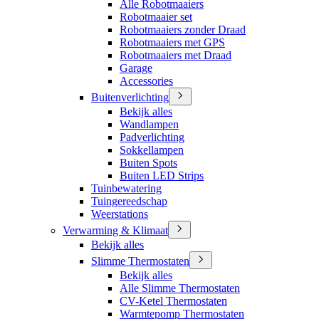
Alle Robotmaaiers
Robotmaaier set
Robotmaaiers zonder Draad
Robotmaaiers met GPS
Robotmaaiers met Draad
Garage
Accessories
Buitenverlichting
Bekijk alles
Wandlampen
Padverlichting
Sokkellampen
Buiten Spots
Buiten LED Strips
Tuinbewatering
Tuingereedschap
Weerstations
Verwarming & Klimaat
Bekijk alles
Slimme Thermostaten
Bekijk alles
Alle Slimme Thermostaten
CV-Ketel Thermostaten
Warmtepomp Thermostaten