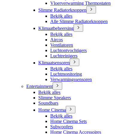
Vloerverwarming Thermostaten
Slimme Radiatorknoppen
Bekijk alles
Alle Slimme Radiatorknoppen
Klimaatbeheersing
Bekijk alles
Aircos
Ventilatoren
Luchtontvochtigers
Luchtreinigers
Klimaatsensoren
Bekijk alles
Luchtmonitoring
Verwarmingssensoren
Entertainment
Bekijk alles
Slimme Speakers
Soundbars
Home Cinema
Bekijk alles
Home Cinema Sets
Subwoofers
Home Cinema Accessoires