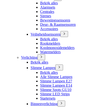
Bekijk alles
Alarmsets
Centrales
Sirenes
Bewegingssensoren
Deur- & Raamsensoren
Accessoires
Veiligheidssensoren
Bekijk alles
Rookmelders
Koolmonoxidemelders
Watermelders
Verlichting
Bekijk alles
Slimme Lampen
Bekijk alles
Alle Slimme Lampen
Slimme Lampen E27
Slimme Lampen E14
Slimme Spots GU10
Slimme LED Strips
Startersets
Binnenverlichting