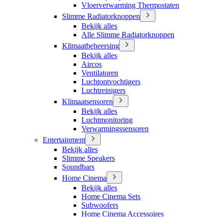
Vloerverwarming Thermostaten
Slimme Radiatorknoppen
Bekijk alles
Alle Slimme Radiatorknoppen
Klimaatbeheersing
Bekijk alles
Aircos
Ventilatoren
Luchtontvochtigers
Luchtreinigers
Klimaatsensoren
Bekijk alles
Luchtmonitoring
Verwarmingssensoren
Entertainment
Bekijk alles
Slimme Speakers
Soundbars
Home Cinema
Bekijk alles
Home Cinema Sets
Subwoofers
Home Cinema Accessoires