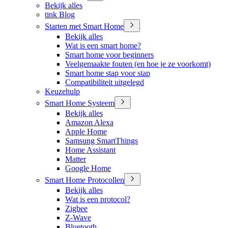
Bekijk alles
tink Blog
Starten met Smart Home
Bekijk alles
Wat is een smart home?
Smart home voor beginners
Veelgemaakte fouten (en hoe je ze voorkomt)
Smart home stap voor stap
Compatibiliteit uitgelegd
Keuzehulp
Smart Home Systeem
Bekijk alles
Amazon Alexa
Apple Home
Samsung SmartThings
Home Assistant
Matter
Google Home
Smart Home Protocollen
Bekijk alles
Wat is een protocol?
Zigbee
Z-Wave
Bluetooth