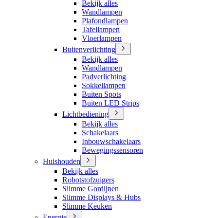
Bekijk alles
Wandlampen
Plafondlampen
Tafellampen
Vloerlampen
Buitenverlichting
Bekijk alles
Wandlampen
Padverlichting
Sokkellampen
Buiten Spots
Buiten LED Strips
Lichtbediening
Bekijk alles
Schakelaars
Inbouwschakelaars
Bewegingssensoren
Huishouden
Bekijk alles
Robotstofzuigers
Slimme Gordijnen
Slimme Displays & Hubs
Slimme Keuken
Energie