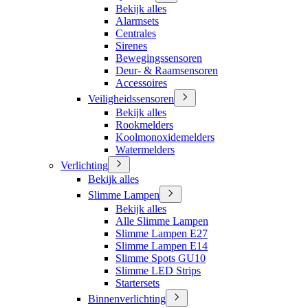
Bekijk alles
Alarmsets
Centrales
Sirenes
Bewegingssensoren
Deur- & Raamsensoren
Accessoires
Veiligheidssensoren
Bekijk alles
Rookmelders
Koolmonoxidemelders
Watermelders
Verlichting
Bekijk alles
Slimme Lampen
Bekijk alles
Alle Slimme Lampen
Slimme Lampen E27
Slimme Lampen E14
Slimme Spots GU10
Slimme LED Strips
Startersets
Binnenverlichting