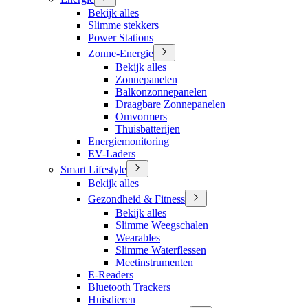
Bekijk alles
Slimme stekkers
Power Stations
Zonne-Energie
Bekijk alles
Zonnepanelen
Balkonzonnepanelen
Draagbare Zonnepanelen
Omvormers
Thuisbatterijen
Energiemonitoring
EV-Laders
Smart Lifestyle
Bekijk alles
Gezondheid & Fitness
Bekijk alles
Slimme Weegschalen
Wearables
Slimme Waterflessen
Meetinstrumenten
E-Readers
Bluetooth Trackers
Huisdieren