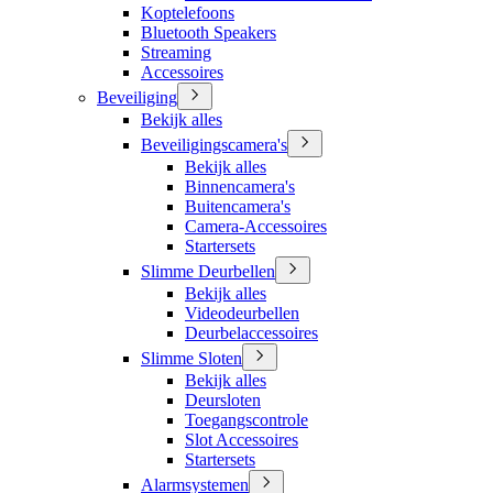
Koptelefoons
Bluetooth Speakers
Streaming
Accessoires
Beveiliging
Bekijk alles
Beveiligingscamera's
Bekijk alles
Binnencamera's
Buitencamera's
Camera-Accessoires
Startersets
Slimme Deurbellen
Bekijk alles
Videodeurbellen
Deurbelaccessoires
Slimme Sloten
Bekijk alles
Deursloten
Toegangscontrole
Slot Accessoires
Startersets
Alarmsystemen