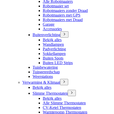
Alle Robotmaaiers
Robotmaaier set
Robotmaaiers zonder Draad
Robotmaaiers met GPS
Robotmaaiers met Draad
Garage
Accessories
Buitenverlichting
Bekijk alles
Wandlampen
Padverlichting
Sokkellampen
Buiten Spots
Buiten LED Strips
Tuinbewatering
Tuingereedschap
Weerstations
Verwarming & Klimaat
Bekijk alles
Slimme Thermostaten
Bekijk alles
Alle Slimme Thermostaten
CV-Ketel Thermostaten
Warmtepomp Thermostaten