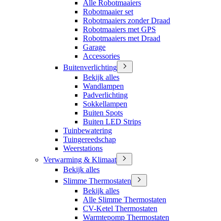
Alle Robotmaaiers
Robotmaaier set
Robotmaaiers zonder Draad
Robotmaaiers met GPS
Robotmaaiers met Draad
Garage
Accessories
Buitenverlichting
Bekijk alles
Wandlampen
Padverlichting
Sokkellampen
Buiten Spots
Buiten LED Strips
Tuinbewatering
Tuingereedschap
Weerstations
Verwarming & Klimaat
Bekijk alles
Slimme Thermostaten
Bekijk alles
Alle Slimme Thermostaten
CV-Ketel Thermostaten
Warmtepomp Thermostaten