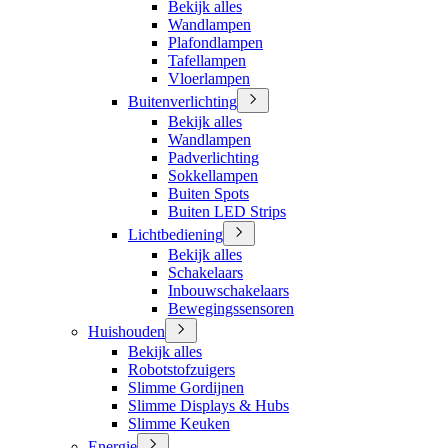
Bekijk alles
Wandlampen
Plafondlampen
Tafellampen
Vloerlampen
Buitenverlichting
Bekijk alles
Wandlampen
Padverlichting
Sokkellampen
Buiten Spots
Buiten LED Strips
Lichtbediening
Bekijk alles
Schakelaars
Inbouwschakelaars
Bewegingssensoren
Huishouden
Bekijk alles
Robotstofzuigers
Slimme Gordijnen
Slimme Displays & Hubs
Slimme Keuken
Energie