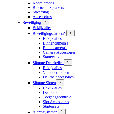
Koptelefoons
Bluetooth Speakers
Streaming
Accessoires
Beveiliging
Bekijk alles
Beveiligingscamera's
Bekijk alles
Binnencamera's
Buitencamera's
Camera-Accessoires
Startersets
Slimme Deurbellen
Bekijk alles
Videodeurbellen
Deurbelaccessoires
Slimme Sloten
Bekijk alles
Deursloten
Toegangscontrole
Slot Accessoires
Startersets
Alarmsystemen