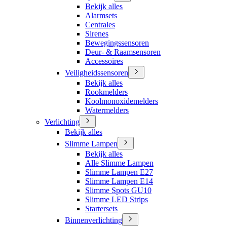
Bekijk alles
Alarmsets
Centrales
Sirenes
Bewegingssensoren
Deur- & Raamsensoren
Accessoires
Veiligheidssensoren
Bekijk alles
Rookmelders
Koolmonoxidemelders
Watermelders
Verlichting
Bekijk alles
Slimme Lampen
Bekijk alles
Alle Slimme Lampen
Slimme Lampen E27
Slimme Lampen E14
Slimme Spots GU10
Slimme LED Strips
Startersets
Binnenverlichting