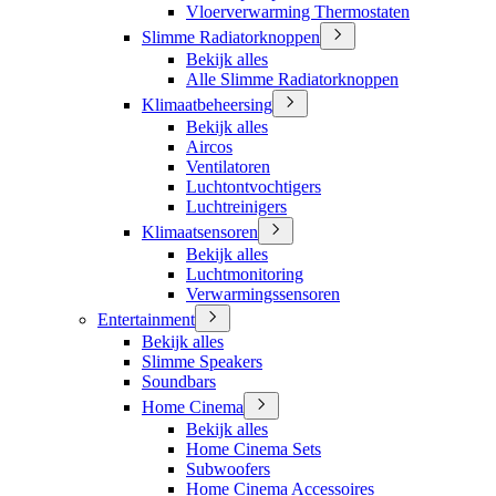
Vloerverwarming Thermostaten
Slimme Radiatorknoppen
Bekijk alles
Alle Slimme Radiatorknoppen
Klimaatbeheersing
Bekijk alles
Aircos
Ventilatoren
Luchtontvochtigers
Luchtreinigers
Klimaatsensoren
Bekijk alles
Luchtmonitoring
Verwarmingssensoren
Entertainment
Bekijk alles
Slimme Speakers
Soundbars
Home Cinema
Bekijk alles
Home Cinema Sets
Subwoofers
Home Cinema Accessoires