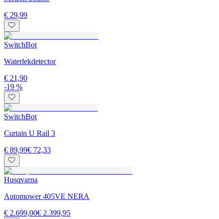
€ 29,99
SwitchBot
Waterlekdetector
€ 21,90
-19 %
SwitchBot
Curtain U Rail 3
€ 89,99
€ 72,33
Husqvarna
Automower 405VE NERA
€ 2.699,00
€ 2.399,95