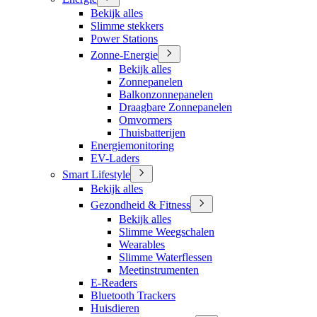
Bekijk alles
Slimme stekkers
Power Stations
Zonne-Energie
Bekijk alles
Zonnepanelen
Balkonzonnepanelen
Draagbare Zonnepanelen
Omvormers
Thuisbatterijen
Energiemonitoring
EV-Laders
Smart Lifestyle
Bekijk alles
Gezondheid & Fitness
Bekijk alles
Slimme Weegschalen
Wearables
Slimme Waterflessen
Meetinstrumenten
E-Readers
Bluetooth Trackers
Huisdieren