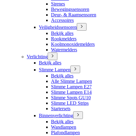
Sirenes
Bewegingssensoren
Deur- & Raamsensoren
Accessoires
Veiligheidssensoren
Bekijk alles
Rookmelders
Koolmonoxidemelders
Watermelders
Verlichting
Bekijk alles
Slimme Lampen
Bekijk alles
Alle Slimme Lampen
Slimme Lampen E27
Slimme Lampen E14
Slimme Spots GU10
Slimme LED Strips
Startersets
Binnenverlichting
Bekijk alles
Wandlampen
Plafondlampen