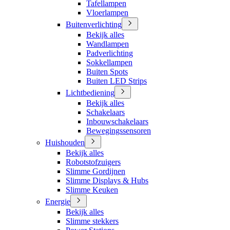
Tafellampen
Vloerlampen
Buitenverlichting
Bekijk alles
Wandlampen
Padverlichting
Sokkellampen
Buiten Spots
Buiten LED Strips
Lichtbediening
Bekijk alles
Schakelaars
Inbouwschakelaars
Bewegingssensoren
Huishouden
Bekijk alles
Robotstofzuigers
Slimme Gordijnen
Slimme Displays & Hubs
Slimme Keuken
Energie
Bekijk alles
Slimme stekkers