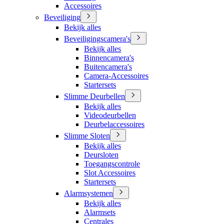
Accessoires
Beveiliging
Bekijk alles
Beveiligingscamera's
Bekijk alles
Binnencamera's
Buitencamera's
Camera-Accessoires
Startersets
Slimme Deurbellen
Bekijk alles
Videodeurbellen
Deurbelaccessoires
Slimme Sloten
Bekijk alles
Deursloten
Toegangscontrole
Slot Accessoires
Startersets
Alarmsystemen
Bekijk alles
Alarmsets
Centrales