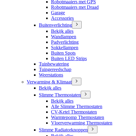
Robotmaaiers met GPS
Robotmaaiers met Draad
Garage
Accessories
Buitenverlichting
Bekijk alles
Wandlampen
Padverlichting
Sokkellampen
Buiten Spots
Buiten LED Strips
Tuinbewatering
Tuingereedschap
Weerstations
Verwarming & Klimaat
Bekijk alles
Slimme Thermostaten
Bekijk alles
Alle Slimme Thermostaten
CV-Ketel Thermostaten
Warmtepomp Thermostaten
Vloerverwarming Thermostaten
Slimme Radiatorknoppen
Bekijk alles