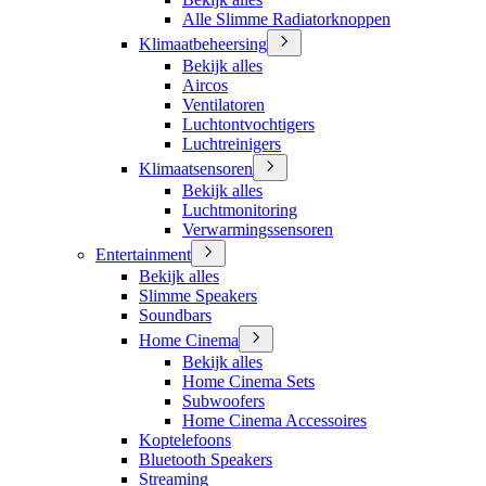
Alle Slimme Radiatorknoppen
Klimaatbeheersing
Bekijk alles
Aircos
Ventilatoren
Luchtontvochtigers
Luchtreinigers
Klimaatsensoren
Bekijk alles
Luchtmonitoring
Verwarmingssensoren
Entertainment
Bekijk alles
Slimme Speakers
Soundbars
Home Cinema
Bekijk alles
Home Cinema Sets
Subwoofers
Home Cinema Accessoires
Koptelefoons
Bluetooth Speakers
Streaming