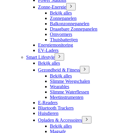
Power Stations
Zonne-Energie
Bekijk alles
Zonnepanelen
Balkonzonnepanelen
Draagbare Zonnepanelen
Omvormers
Thuisbatterijen
Energiemonitoring
EV-Laders
Smart Lifestyle
Bekijk alles
Gezondheid & Fitness
Bekijk alles
Slimme Weegschalen
Wearables
Slimme Waterflessen
Meetinstrumenten
E-Readers
Bluetooth Trackers
Huisdieren
Opladen & Accessoires
Bekijk alles
Magsafe