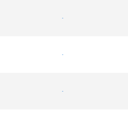
-
-
-