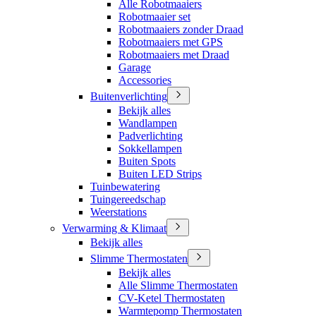
Alle Robotmaaiers
Robotmaaier set
Robotmaaiers zonder Draad
Robotmaaiers met GPS
Robotmaaiers met Draad
Garage
Accessories
Buitenverlichting
Bekijk alles
Wandlampen
Padverlichting
Sokkellampen
Buiten Spots
Buiten LED Strips
Tuinbewatering
Tuingereedschap
Weerstations
Verwarming & Klimaat
Bekijk alles
Slimme Thermostaten
Bekijk alles
Alle Slimme Thermostaten
CV-Ketel Thermostaten
Warmtepomp Thermostaten