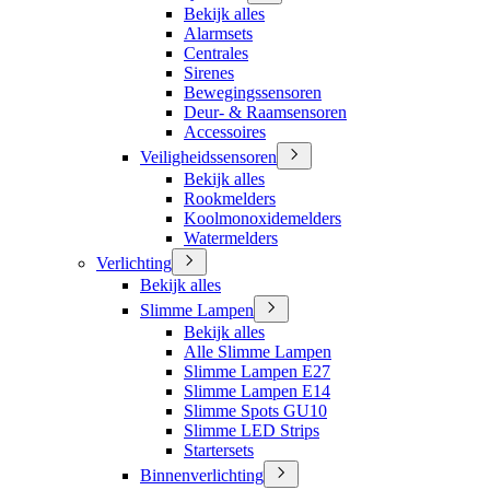
Bekijk alles
Alarmsets
Centrales
Sirenes
Bewegingssensoren
Deur- & Raamsensoren
Accessoires
Veiligheidssensoren
Bekijk alles
Rookmelders
Koolmonoxidemelders
Watermelders
Verlichting
Bekijk alles
Slimme Lampen
Bekijk alles
Alle Slimme Lampen
Slimme Lampen E27
Slimme Lampen E14
Slimme Spots GU10
Slimme LED Strips
Startersets
Binnenverlichting