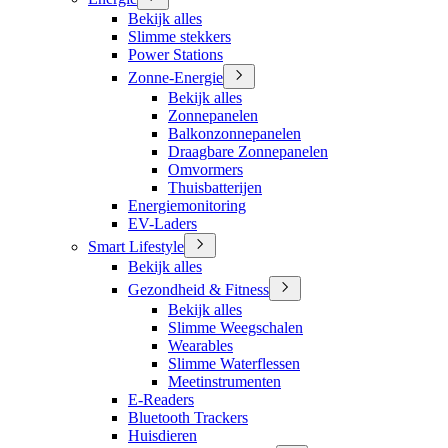
Bekijk alles
Slimme stekkers
Power Stations
Zonne-Energie
Bekijk alles
Zonnepanelen
Balkonzonnepanelen
Draagbare Zonnepanelen
Omvormers
Thuisbatterijen
Energiemonitoring
EV-Laders
Smart Lifestyle
Bekijk alles
Gezondheid & Fitness
Bekijk alles
Slimme Weegschalen
Wearables
Slimme Waterflessen
Meetinstrumenten
E-Readers
Bluetooth Trackers
Huisdieren