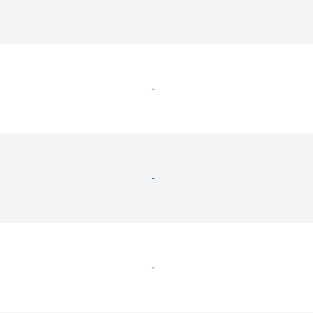
-
-
-