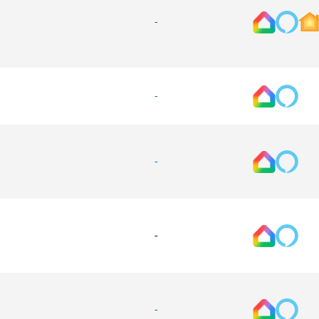
-
-
-
-
-