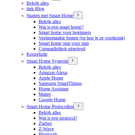
Bekijk alles
tink Blog
Starten met Smart Home
Bekijk alles
Wat is een smart home?
Smart home voor beginners
Veelgemaakte fouten (en hoe je ze voorkomt)
Smart home stap voor stap
Compatibiliteit uitgelegd
Keuzehulp
Smart Home Systeem
Bekijk alles
Amazon Alexa
Apple Home
Samsung SmartThings
Home Assistant
Matter
Google Home
Smart Home Protocollen
Bekijk alles
Wat is een protocol?
Zigbee
Z-Wave
Bluetooth