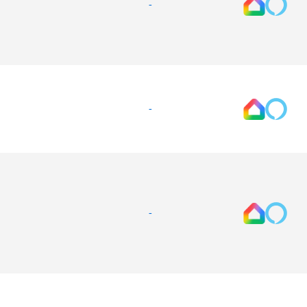
-
-
-