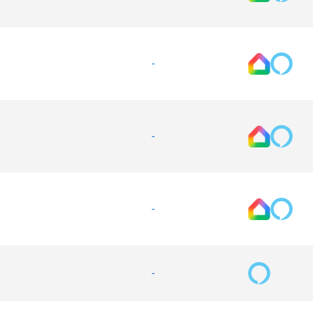
-
-
-
-