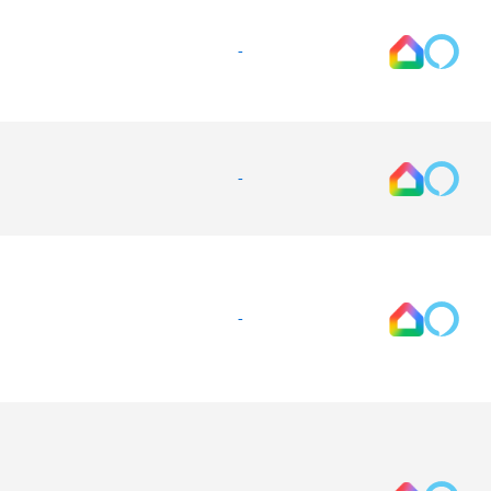
-
-
-