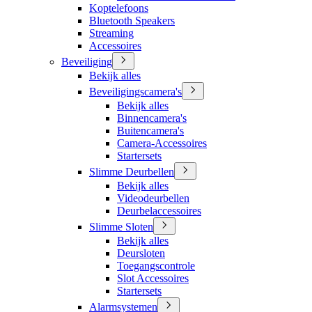
Koptelefoons
Bluetooth Speakers
Streaming
Accessoires
Beveiliging
Bekijk alles
Beveiligingscamera's
Bekijk alles
Binnencamera's
Buitencamera's
Camera-Accessoires
Startersets
Slimme Deurbellen
Bekijk alles
Videodeurbellen
Deurbelaccessoires
Slimme Sloten
Bekijk alles
Deursloten
Toegangscontrole
Slot Accessoires
Startersets
Alarmsystemen