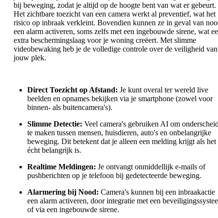
bij beweging, zodat je altijd op de hoogte bent van wat er gebeurt.
Het zichtbare toezicht van een camera werkt al preventief, wat het
risico op inbraak verkleint. Bovendien kunnen ze in geval van no
een alarm activeren, soms zelfs met een ingebouwde sirene, wat e
extra beschermingslaag voor je woning creëert. Met slimme
videobewaking heb je de volledige controle over de veiligheid van
jouw plek.
Direct Toezicht op Afstand:
Je kunt overal ter wereld live
beelden en opnames bekijken via je smartphone (zowel voor
binnen- als buitencamera's).
Slimme Detectie:
Veel camera's gebruiken AI om onderschei
te maken tussen mensen, huisdieren, auto's en onbelangrijke
beweging. Dit betekent dat je alleen een melding krijgt als het
écht belangrijk is.
Realtime Meldingen:
Je ontvangt onmiddellijk e-mails of
pushberichten op je telefoon bij gedetecteerde beweging.
Alarmering bij Nood:
Camera's kunnen bij een inbraakactie
een alarm activeren, door integratie met een beveiligingssyste
of via een ingebouwde sirene.