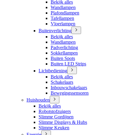
Bekijk alles
Wandlampen
Plafondlampen
Tafellampen
Vloerlampen
Buitenverlichting
Bekijk alles
Wandlampen
Padverlichting
Sokkellampen
Buiten Spots
Buiten LED Strips
Lichtbediening
Bekijk alles
Schakelaars
Inbouwschakelaars
Bewegingssensoren
Huishouden
Bekijk alles
Robotstofzuigers
Slimme Gordijnen
Slimme Displays & Hubs
Slimme Keuken
Energie