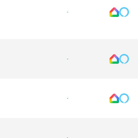
-
-
-
-