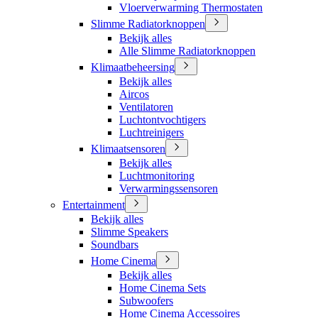
Vloerverwarming Thermostaten
Slimme Radiatorknoppen
Bekijk alles
Alle Slimme Radiatorknoppen
Klimaatbeheersing
Bekijk alles
Aircos
Ventilatoren
Luchtontvochtigers
Luchtreinigers
Klimaatsensoren
Bekijk alles
Luchtmonitoring
Verwarmingssensoren
Entertainment
Bekijk alles
Slimme Speakers
Soundbars
Home Cinema
Bekijk alles
Home Cinema Sets
Subwoofers
Home Cinema Accessoires