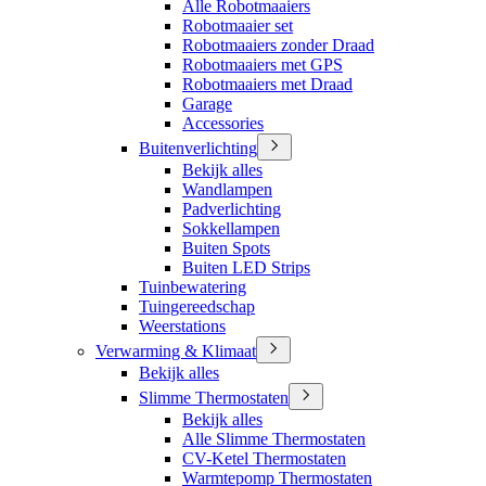
Alle Robotmaaiers
Robotmaaier set
Robotmaaiers zonder Draad
Robotmaaiers met GPS
Robotmaaiers met Draad
Garage
Accessories
Buitenverlichting
Bekijk alles
Wandlampen
Padverlichting
Sokkellampen
Buiten Spots
Buiten LED Strips
Tuinbewatering
Tuingereedschap
Weerstations
Verwarming & Klimaat
Bekijk alles
Slimme Thermostaten
Bekijk alles
Alle Slimme Thermostaten
CV-Ketel Thermostaten
Warmtepomp Thermostaten