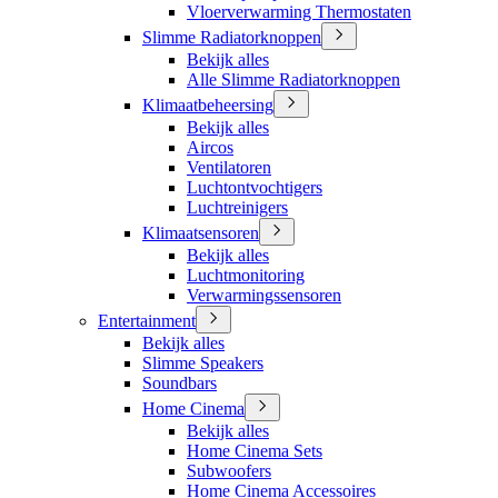
Vloerverwarming Thermostaten
Slimme Radiatorknoppen
Bekijk alles
Alle Slimme Radiatorknoppen
Klimaatbeheersing
Bekijk alles
Aircos
Ventilatoren
Luchtontvochtigers
Luchtreinigers
Klimaatsensoren
Bekijk alles
Luchtmonitoring
Verwarmingssensoren
Entertainment
Bekijk alles
Slimme Speakers
Soundbars
Home Cinema
Bekijk alles
Home Cinema Sets
Subwoofers
Home Cinema Accessoires