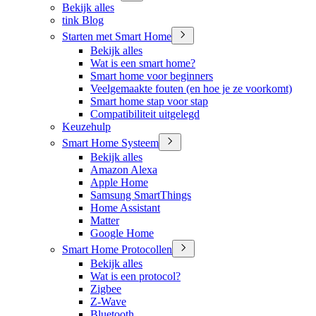
Bekijk alles
tink Blog
Starten met Smart Home
Bekijk alles
Wat is een smart home?
Smart home voor beginners
Veelgemaakte fouten (en hoe je ze voorkomt)
Smart home stap voor stap
Compatibiliteit uitgelegd
Keuzehulp
Smart Home Systeem
Bekijk alles
Amazon Alexa
Apple Home
Samsung SmartThings
Home Assistant
Matter
Google Home
Smart Home Protocollen
Bekijk alles
Wat is een protocol?
Zigbee
Z-Wave
Bluetooth