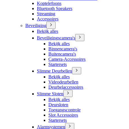
Koptelefoons
Bluetooth Speakers
Streaming
Accessoires
Beveiliging
Bekijk alles
Beveiligingscamera's
Bekijk alles
Binnencamera's
Buitencamera's
Camera-Accessoires
Startersets
Slimme Deurbellen
Bekijk alles
Videodeurbellen
Deurbelaccessoires
Slimme Sloten
Bekijk alles
Deursloten
Toegangscontrole
Slot Accessoires
Startersets
Alarmsystemen