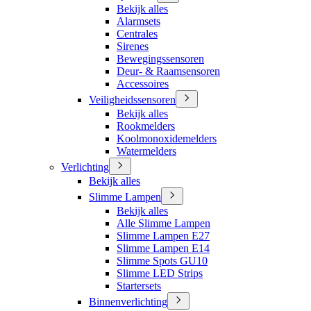
Bekijk alles
Alarmsets
Centrales
Sirenes
Bewegingssensoren
Deur- & Raamsensoren
Accessoires
Veiligheidssensoren
Bekijk alles
Rookmelders
Koolmonoxidemelders
Watermelders
Verlichting
Bekijk alles
Slimme Lampen
Bekijk alles
Alle Slimme Lampen
Slimme Lampen E27
Slimme Lampen E14
Slimme Spots GU10
Slimme LED Strips
Startersets
Binnenverlichting