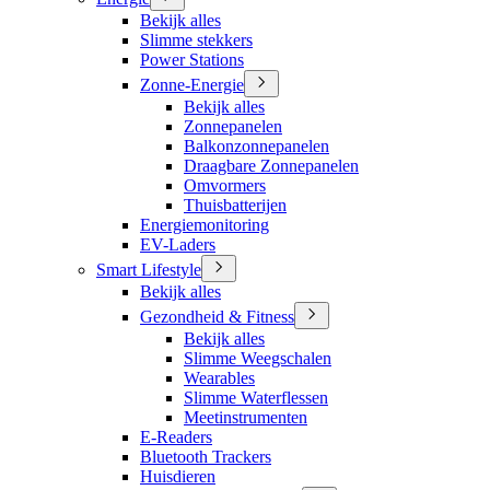
Bekijk alles
Slimme stekkers
Power Stations
Zonne-Energie
Bekijk alles
Zonnepanelen
Balkonzonnepanelen
Draagbare Zonnepanelen
Omvormers
Thuisbatterijen
Energiemonitoring
EV-Laders
Smart Lifestyle
Bekijk alles
Gezondheid & Fitness
Bekijk alles
Slimme Weegschalen
Wearables
Slimme Waterflessen
Meetinstrumenten
E-Readers
Bluetooth Trackers
Huisdieren