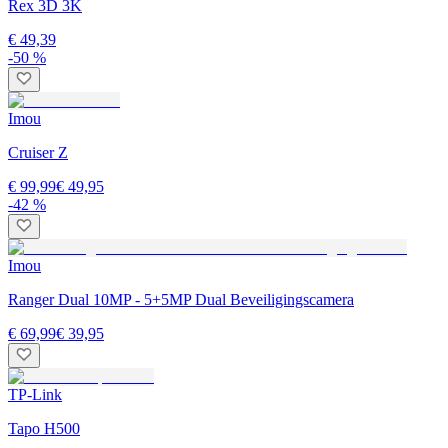
Rex 3D 3K
€ 49,39
-50 %
Imou
Cruiser Z
€ 99,99
€ 49,95
-42 %
Imou
Ranger Dual 10MP - 5+5MP Dual Beveiligingscamera
€ 69,99
€ 39,95
TP-Link
Tapo H500