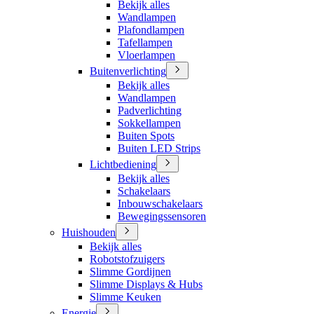
Bekijk alles
Wandlampen
Plafondlampen
Tafellampen
Vloerlampen
Buitenverlichting
Bekijk alles
Wandlampen
Padverlichting
Sokkellampen
Buiten Spots
Buiten LED Strips
Lichtbediening
Bekijk alles
Schakelaars
Inbouwschakelaars
Bewegingssensoren
Huishouden
Bekijk alles
Robotstofzuigers
Slimme Gordijnen
Slimme Displays & Hubs
Slimme Keuken
Energie