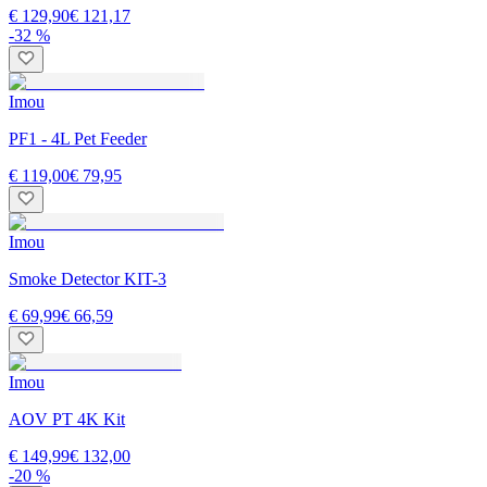
€ 129,90
€ 121,17
-32 %
Imou
PF1 - 4L Pet Feeder
€ 119,00
€ 79,95
Imou
Smoke Detector KIT-3
€ 69,99
€ 66,59
Imou
AOV PT 4K Kit
€ 149,99
€ 132,00
-20 %