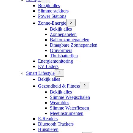
Bekijk alles
Slimme stekkers
Power Stations
Zonne-Energie
Bekijk alles
Zonnepanelen
Balkonzonnepanelen
Draagbare Zonnepanelen
Omvormers
Thuisbatterijen
Energiemonitoring
EV-Laders
Smart Lifestyle
Bekijk alles
Gezondheid & Fitness
Bekijk alles
Slimme Weegschalen
Wearables
Slimme Waterflessen
Meetinstrumenten
E-Readers
Bluetooth Trackers
Huisdieren