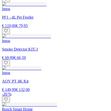
Imou
PF1 - 4L Pet Feeder
€ 119,00
€ 79,95
Imou
Smoke Detector KIT-3
€ 69,99
€ 66,59
Imou
AOV PT 4K Kit
€ 149,99
€ 132,00
-20 %
Bosch Smart Home