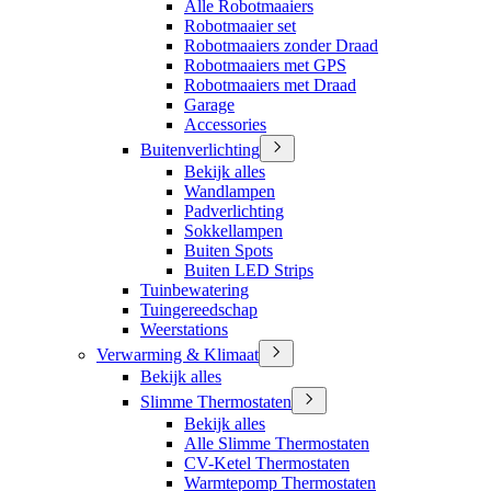
Alle Robotmaaiers
Robotmaaier set
Robotmaaiers zonder Draad
Robotmaaiers met GPS
Robotmaaiers met Draad
Garage
Accessories
Buitenverlichting
Bekijk alles
Wandlampen
Padverlichting
Sokkellampen
Buiten Spots
Buiten LED Strips
Tuinbewatering
Tuingereedschap
Weerstations
Verwarming & Klimaat
Bekijk alles
Slimme Thermostaten
Bekijk alles
Alle Slimme Thermostaten
CV-Ketel Thermostaten
Warmtepomp Thermostaten