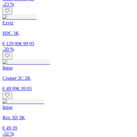
-23 %
Ezviz
H9C 3K
€ 129,99
€ 99,95
-20 %
Imou
Cruiser 2C 2K
€ 49,99
€ 39,95
Imou
Rex 3D 3K
€ 49,39
-32 %