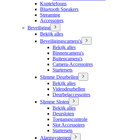
Koptelefoons
Bluetooth Speakers
Streaming
Accessoires
Beveiliging
Bekijk alles
Beveiligingscamera's
Bekijk alles
Binnencamera's
Buitencamera's
Camera-Accessoires
Startersets
Slimme Deurbellen
Bekijk alles
Videodeurbellen
Deurbelaccessoires
Slimme Sloten
Bekijk alles
Deursloten
Toegangscontrole
Slot Accessoires
Startersets
Alarmsystemen