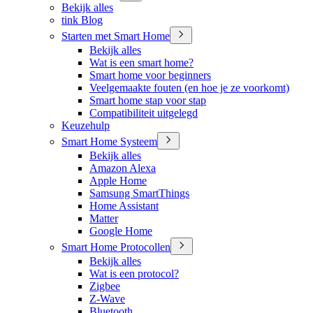
Bekijk alles
tink Blog
Starten met Smart Home
Bekijk alles
Wat is een smart home?
Smart home voor beginners
Veelgemaakte fouten (en hoe je ze voorkomt)
Smart home stap voor stap
Compatibiliteit uitgelegd
Keuzehulp
Smart Home Systeem
Bekijk alles
Amazon Alexa
Apple Home
Samsung SmartThings
Home Assistant
Matter
Google Home
Smart Home Protocollen
Bekijk alles
Wat is een protocol?
Zigbee
Z-Wave
Bluetooth