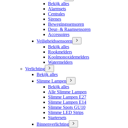
Bekijk alles
Alarmsets
Centrales
Sirenes
Bewegingssensoren
Deur- & Raamsensoren
Accessoires
Veiligheidssensoren
Bekijk alles
Rookmelders
Koolmonoxidemelders
Watermelders
Verlichting
Bekijk alles
Slimme Lampen
Bekijk alles
Alle Slimme Lampen
Slimme Lampen E27
Slimme Lampen E14
Slimme Spots GU10
Slimme LED Strips
Startersets
Binnenverlichting