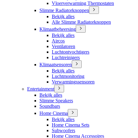
Vloerverwarming Thermostaten
Slimme Radiatorknoppen
Bekijk alles
Alle Slimme Radiatorknoppen
Klimaatbeheersing
Bekijk alles
Aircos
Ventilatoren
Luchtontvochtigers
Luchtreinigers
Klimaatsensoren
Bekijk alles
Luchtmonitoring
Verwarmingssensoren
Entertainment
Bekijk alles
Slimme Speakers
Soundbars
Home Cinema
Bekijk alles
Home Cinema Sets
Subwoofers
Home Cinema Accessoires