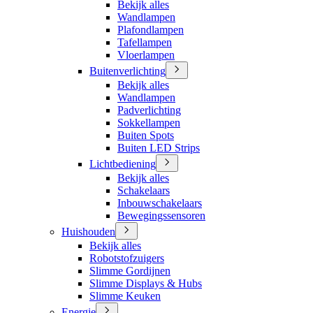
Bekijk alles
Wandlampen
Plafondlampen
Tafellampen
Vloerlampen
Buitenverlichting
Bekijk alles
Wandlampen
Padverlichting
Sokkellampen
Buiten Spots
Buiten LED Strips
Lichtbediening
Bekijk alles
Schakelaars
Inbouwschakelaars
Bewegingssensoren
Huishouden
Bekijk alles
Robotstofzuigers
Slimme Gordijnen
Slimme Displays & Hubs
Slimme Keuken
Energie