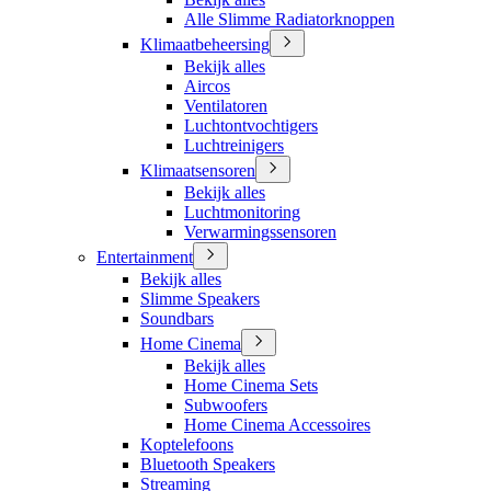
Alle Slimme Radiatorknoppen
Klimaatbeheersing
Bekijk alles
Aircos
Ventilatoren
Luchtontvochtigers
Luchtreinigers
Klimaatsensoren
Bekijk alles
Luchtmonitoring
Verwarmingssensoren
Entertainment
Bekijk alles
Slimme Speakers
Soundbars
Home Cinema
Bekijk alles
Home Cinema Sets
Subwoofers
Home Cinema Accessoires
Koptelefoons
Bluetooth Speakers
Streaming