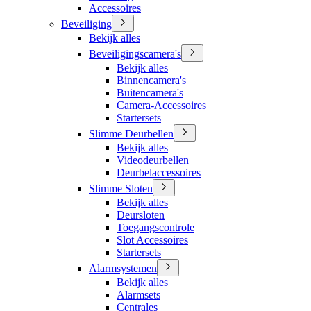
Accessoires
Beveiliging
Bekijk alles
Beveiligingscamera's
Bekijk alles
Binnencamera's
Buitencamera's
Camera-Accessoires
Startersets
Slimme Deurbellen
Bekijk alles
Videodeurbellen
Deurbelaccessoires
Slimme Sloten
Bekijk alles
Deursloten
Toegangscontrole
Slot Accessoires
Startersets
Alarmsystemen
Bekijk alles
Alarmsets
Centrales