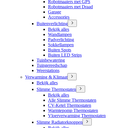
Robotmaaiers met GPS
Robotmaaiers met Draad
Garage
Accessories
Buitenverlichting
Bekijk alles
Wandlampen
Padverlichting
Sokkellampen
Buiten Spots
Buiten LED Strips
Tuinbewatering
Tuingereedschap
Weerstations
Verwarming & Klimaat
Bekijk alles
Slimme Thermostaten
Bekijk alles
Alle Slimme Thermostaten
CV-Ketel Thermostaten
Warmtepomp Thermostaten
Vloerverwarming Thermostaten
Slimme Radiatorknoppen
Bekijk alles