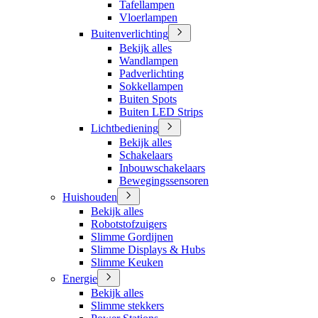
Tafellampen
Vloerlampen
Buitenverlichting
Bekijk alles
Wandlampen
Padverlichting
Sokkellampen
Buiten Spots
Buiten LED Strips
Lichtbediening
Bekijk alles
Schakelaars
Inbouwschakelaars
Bewegingssensoren
Huishouden
Bekijk alles
Robotstofzuigers
Slimme Gordijnen
Slimme Displays & Hubs
Slimme Keuken
Energie
Bekijk alles
Slimme stekkers