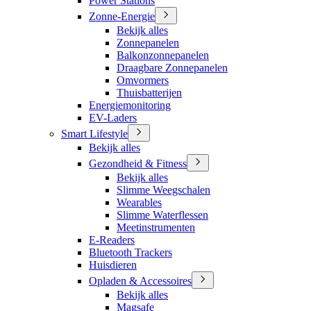
Power Stations
Zonne-Energie
Bekijk alles
Zonnepanelen
Balkonzonnepanelen
Draagbare Zonnepanelen
Omvormers
Thuisbatterijen
Energiemonitoring
EV-Laders
Smart Lifestyle
Bekijk alles
Gezondheid & Fitness
Bekijk alles
Slimme Weegschalen
Wearables
Slimme Waterflessen
Meetinstrumenten
E-Readers
Bluetooth Trackers
Huisdieren
Opladen & Accessoires
Bekijk alles
Magsafe