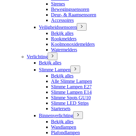
Sirenes
Bewegingssensoren
Deur- & Raamsensoren
Accessoires
Veiligheidssensoren
Bekijk alles
Rookmelders
Koolmonoxidemelders
Watermelders
Verlichting
Bekijk alles
Slimme Lampen
Bekijk alles
Alle Slimme Lampen
Slimme Lampen E27
Slimme Lampen E14
Slimme Spots GU10
Slimme LED Strips
Startersets
Binnenverlichting
Bekijk alles
Wandlampen
Plafondlampen