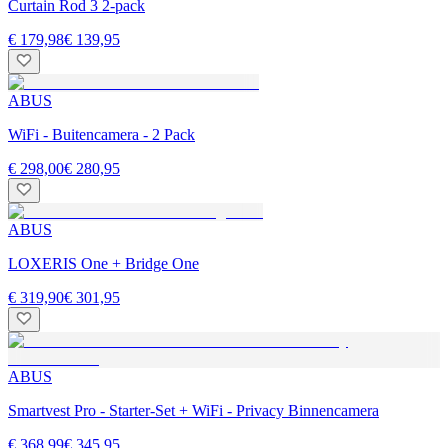
Curtain Rod 3 2-pack
€ 179,98
€ 139,95
ABUS
WiFi - Buitencamera - 2 Pack
€ 298,00
€ 280,95
ABUS
LOXERIS One + Bridge One
€ 319,90
€ 301,95
ABUS
Smartvest Pro - Starter-Set + WiFi - Privacy Binnencamera
€ 368,99
€ 345,95