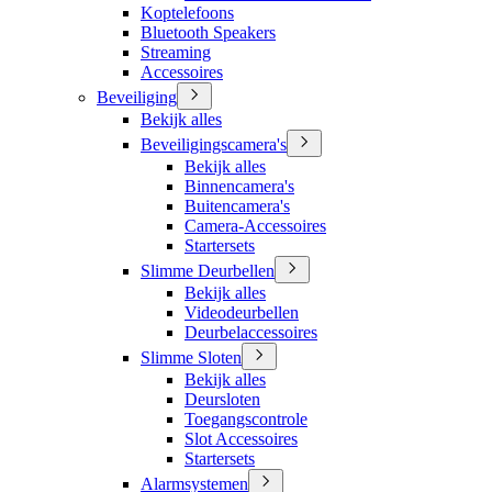
Koptelefoons
Bluetooth Speakers
Streaming
Accessoires
Beveiliging
Bekijk alles
Beveiligingscamera's
Bekijk alles
Binnencamera's
Buitencamera's
Camera-Accessoires
Startersets
Slimme Deurbellen
Bekijk alles
Videodeurbellen
Deurbelaccessoires
Slimme Sloten
Bekijk alles
Deursloten
Toegangscontrole
Slot Accessoires
Startersets
Alarmsystemen