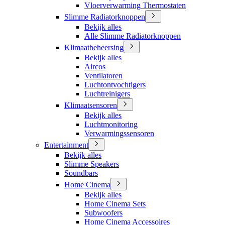
Vloerverwarming Thermostaten
Slimme Radiatorknoppen
Bekijk alles
Alle Slimme Radiatorknoppen
Klimaatbeheersing
Bekijk alles
Aircos
Ventilatoren
Luchtontvochtigers
Luchtreinigers
Klimaatsensoren
Bekijk alles
Luchtmonitoring
Verwarmingssensoren
Entertainment
Bekijk alles
Slimme Speakers
Soundbars
Home Cinema
Bekijk alles
Home Cinema Sets
Subwoofers
Home Cinema Accessoires