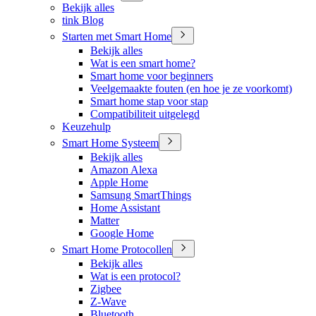
Bekijk alles
tink Blog
Starten met Smart Home
Bekijk alles
Wat is een smart home?
Smart home voor beginners
Veelgemaakte fouten (en hoe je ze voorkomt)
Smart home stap voor stap
Compatibiliteit uitgelegd
Keuzehulp
Smart Home Systeem
Bekijk alles
Amazon Alexa
Apple Home
Samsung SmartThings
Home Assistant
Matter
Google Home
Smart Home Protocollen
Bekijk alles
Wat is een protocol?
Zigbee
Z-Wave
Bluetooth