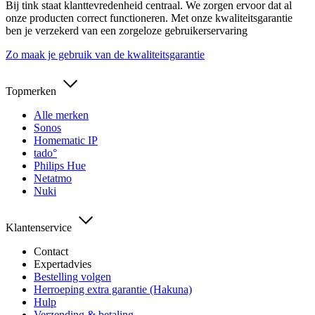
Bij tink staat klanttevredenheid centraal. We zorgen ervoor dat al
onze producten correct functioneren. Met onze kwaliteitsgarantie
ben je verzekerd van een zorgeloze gebruikerservaring
Zo maak je gebruik van de kwaliteitsgarantie
Topmerken
Alle merken
Sonos
Homematic IP
tado°
Philips Hue
Netatmo
Nuki
Klantenservice
Contact
Expertadvies
Bestelling volgen
Herroeping extra garantie (Hakuna)
Hulp
Verzending & betaling