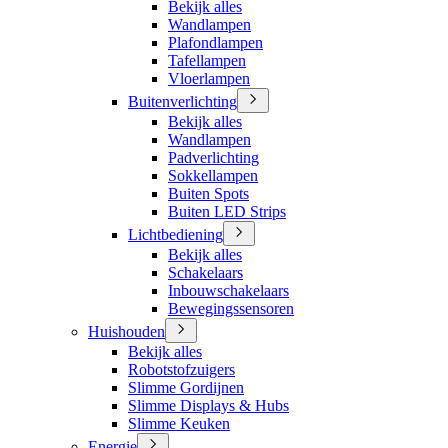
Bekijk alles
Wandlampen
Plafondlampen
Tafellampen
Vloerlampen
Buitenverlichting
Bekijk alles
Wandlampen
Padverlichting
Sokkellampen
Buiten Spots
Buiten LED Strips
Lichtbediening
Bekijk alles
Schakelaars
Inbouwschakelaars
Bewegingssensoren
Huishouden
Bekijk alles
Robotstofzuigers
Slimme Gordijnen
Slimme Displays & Hubs
Slimme Keuken
Energie