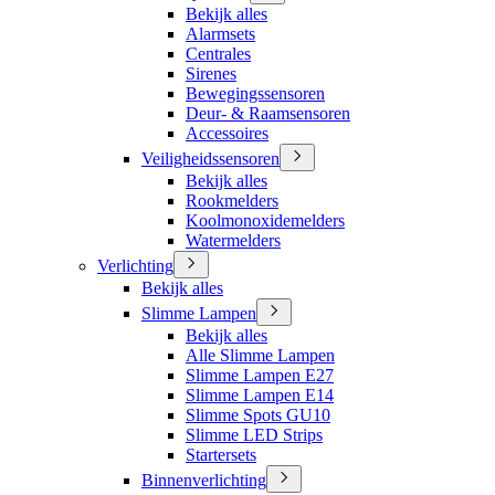
Bekijk alles
Alarmsets
Centrales
Sirenes
Bewegingssensoren
Deur- & Raamsensoren
Accessoires
Veiligheidssensoren
Bekijk alles
Rookmelders
Koolmonoxidemelders
Watermelders
Verlichting
Bekijk alles
Slimme Lampen
Bekijk alles
Alle Slimme Lampen
Slimme Lampen E27
Slimme Lampen E14
Slimme Spots GU10
Slimme LED Strips
Startersets
Binnenverlichting