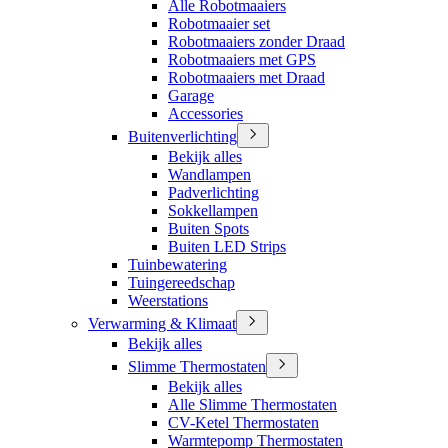
Alle Robotmaaiers
Robotmaaier set
Robotmaaiers zonder Draad
Robotmaaiers met GPS
Robotmaaiers met Draad
Garage
Accessories
Buitenverlichting
Bekijk alles
Wandlampen
Padverlichting
Sokkellampen
Buiten Spots
Buiten LED Strips
Tuinbewatering
Tuingereedschap
Weerstations
Verwarming & Klimaat
Bekijk alles
Slimme Thermostaten
Bekijk alles
Alle Slimme Thermostaten
CV-Ketel Thermostaten
Warmtepomp Thermostaten