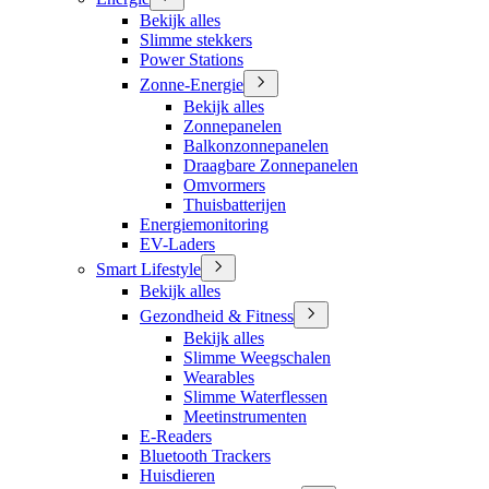
Bekijk alles
Slimme stekkers
Power Stations
Zonne-Energie
Bekijk alles
Zonnepanelen
Balkonzonnepanelen
Draagbare Zonnepanelen
Omvormers
Thuisbatterijen
Energiemonitoring
EV-Laders
Smart Lifestyle
Bekijk alles
Gezondheid & Fitness
Bekijk alles
Slimme Weegschalen
Wearables
Slimme Waterflessen
Meetinstrumenten
E-Readers
Bluetooth Trackers
Huisdieren