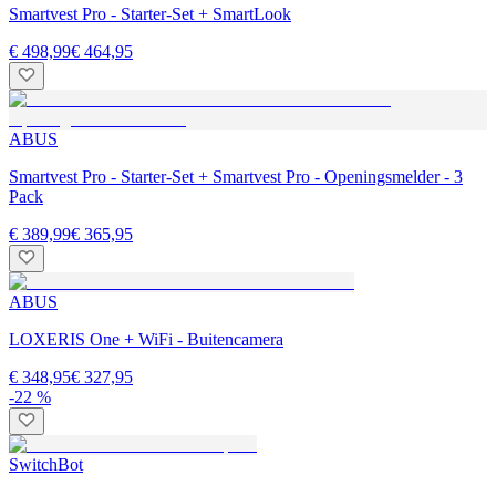
Smartvest Pro - Starter-Set + SmartLook
€ 498,99
€ 464,95
ABUS
Smartvest Pro - Starter-Set + Smartvest Pro - Openingsmelder - 3
Pack
€ 389,99
€ 365,95
ABUS
LOXERIS One + WiFi - Buitencamera
€ 348,95
€ 327,95
-22 %
SwitchBot