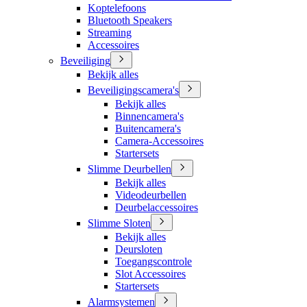
Koptelefoons
Bluetooth Speakers
Streaming
Accessoires
Beveiliging
Bekijk alles
Beveiligingscamera's
Bekijk alles
Binnencamera's
Buitencamera's
Camera-Accessoires
Startersets
Slimme Deurbellen
Bekijk alles
Videodeurbellen
Deurbelaccessoires
Slimme Sloten
Bekijk alles
Deursloten
Toegangscontrole
Slot Accessoires
Startersets
Alarmsystemen