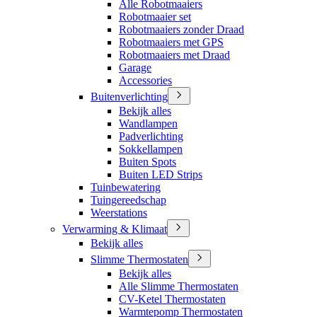
Alle Robotmaaiers
Robotmaaier set
Robotmaaiers zonder Draad
Robotmaaiers met GPS
Robotmaaiers met Draad
Garage
Accessories
Buitenverlichting
Bekijk alles
Wandlampen
Padverlichting
Sokkellampen
Buiten Spots
Buiten LED Strips
Tuinbewatering
Tuingereedschap
Weerstations
Verwarming & Klimaat
Bekijk alles
Slimme Thermostaten
Bekijk alles
Alle Slimme Thermostaten
CV-Ketel Thermostaten
Warmtepomp Thermostaten