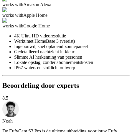
works with
Amazon Alexa
works with
Apple Home
works with
Google Home
4K Ultra HD videoresolutie
Werkt met HomeBase 3 (vereist)
Ingebouwd, snel opladend zonnepaneel
Gedetailleerd nachtzicht in kleur
Slimme AI herkenning van personen
Lokale opslag, zonder abonnementskosten
IP67 water- en stofdicht ontwerp
Beoordeling door experts
8.5
Noah
De EufyCam S3 Pro is de ultieme uitbreiding voor jouw Eufy