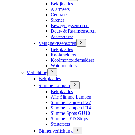
Bekijk alles
Alarmsets
Centrales
Sirenes
Bewegingssensoren
Deur- & Raamsensoren
Accessoires
Veiligheidssensoren
Bekijk alles
Rookmelders
Koolmonoxidemelders
Watermelders
Verlichting
Bekijk alles
Slimme Lampen
Bekijk alles
Alle Slimme Lampen
Slimme Lampen E27
Slimme Lampen E14
Slimme Spots GU10
Slimme LED Strips
Startersets
Binnenverlichting