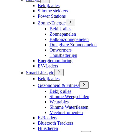
Bekijk alles
Slimme stekkers
Power Stations
Zonne-Energie
Bekijk alles
Zonnepanelen
Balkonzonnepanelen
Draagbare Zonnepanelen
Omvormers
Thuisbatterijen
Energiemonitoring
EV-Laders
Smart Lifestyle
Bekijk alles
Gezondheid & Fitness
Bekijk alles
Slimme Weegschalen
Wearables
Slimme Waterflessen
Meetinstrumenten
E-Readers
Bluetooth Trackers
Huisdieren