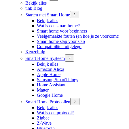
Bekijk alles
tink Blog
Starten met Smart Home
Bekijk alles
Wat is een smart home?
Smart home voor beginners
Veelgemaakte fouten (en hoe je ze voorkomt)
Smart home stap voor stap
Compatibiliteit uitgelegd
Keuzehulp
Smart Home Systeem
Bekijk alles
Amazon Alexa
Apple Home
Samsung SmartThings
Home Assistant
Matter
Google Home
Smart Home Protocollen
Bekijk alles
Wat is een protocol?
Zigbee
Z-Wave
Bluetooth