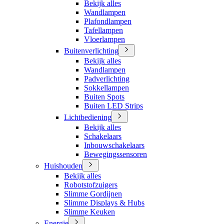
Bekijk alles
Wandlampen
Plafondlampen
Tafellampen
Vloerlampen
Buitenverlichting
Bekijk alles
Wandlampen
Padverlichting
Sokkellampen
Buiten Spots
Buiten LED Strips
Lichtbediening
Bekijk alles
Schakelaars
Inbouwschakelaars
Bewegingssensoren
Huishouden
Bekijk alles
Robotstofzuigers
Slimme Gordijnen
Slimme Displays & Hubs
Slimme Keuken
Energie