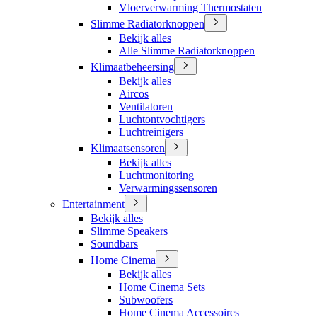
Vloerverwarming Thermostaten
Slimme Radiatorknoppen
Bekijk alles
Alle Slimme Radiatorknoppen
Klimaatbeheersing
Bekijk alles
Aircos
Ventilatoren
Luchtontvochtigers
Luchtreinigers
Klimaatsensoren
Bekijk alles
Luchtmonitoring
Verwarmingssensoren
Entertainment
Bekijk alles
Slimme Speakers
Soundbars
Home Cinema
Bekijk alles
Home Cinema Sets
Subwoofers
Home Cinema Accessoires