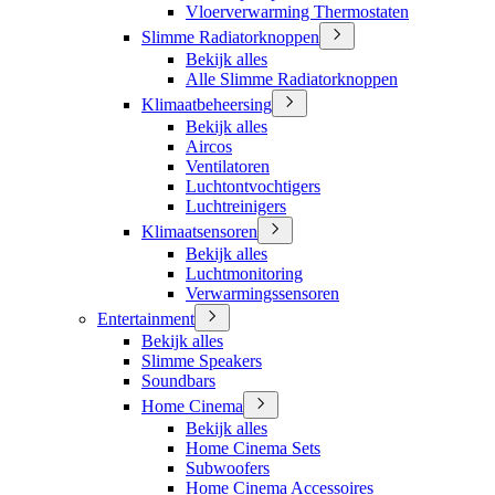
Vloerverwarming Thermostaten
Slimme Radiatorknoppen
Bekijk alles
Alle Slimme Radiatorknoppen
Klimaatbeheersing
Bekijk alles
Aircos
Ventilatoren
Luchtontvochtigers
Luchtreinigers
Klimaatsensoren
Bekijk alles
Luchtmonitoring
Verwarmingssensoren
Entertainment
Bekijk alles
Slimme Speakers
Soundbars
Home Cinema
Bekijk alles
Home Cinema Sets
Subwoofers
Home Cinema Accessoires