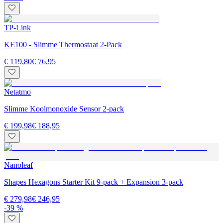
TP-Link
KE100 - Slimme Thermostaat 2-Pack
€ 119,80
€ 76,95
Netatmo
Slimme Koolmonoxide Sensor 2-pack
€ 199,98
€ 188,95
Nanoleaf
Shapes Hexagons Starter Kit 9-pack + Expansion 3-pack
€ 279,98
€ 246,95
-39 %