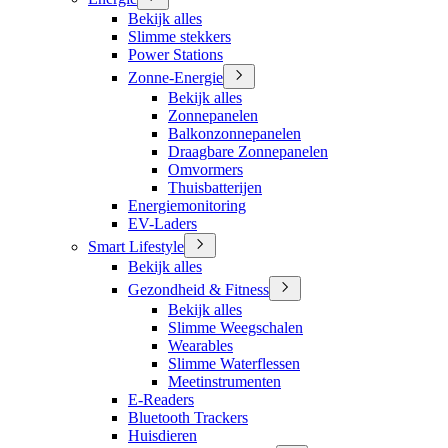
Bekijk alles
Slimme stekkers
Power Stations
Zonne-Energie
Bekijk alles
Zonnepanelen
Balkonzonnepanelen
Draagbare Zonnepanelen
Omvormers
Thuisbatterijen
Energiemonitoring
EV-Laders
Smart Lifestyle
Bekijk alles
Gezondheid & Fitness
Bekijk alles
Slimme Weegschalen
Wearables
Slimme Waterflessen
Meetinstrumenten
E-Readers
Bluetooth Trackers
Huisdieren