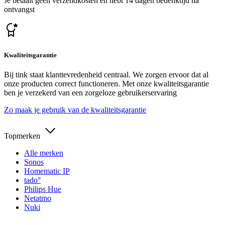
Je betaalt geen verzendkosten en hebt 14 dagen bedenktijd na
ontvangst
Kwaliteitsgarantie
Bij tink staat klanttevredenheid centraal. We zorgen ervoor dat al
onze producten correct functioneren. Met onze kwaliteitsgarantie
ben je verzekerd van een zorgeloze gebruikerservaring
Zo maak je gebruik van de kwaliteitsgarantie
Topmerken
Alle merken
Sonos
Homematic IP
tado°
Philips Hue
Netatmo
Nuki