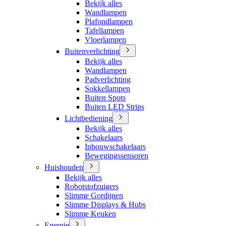
Bekijk alles
Wandlampen
Plafondlampen
Tafellampen
Vloerlampen
Buitenverlichting
Bekijk alles
Wandlampen
Padverlichting
Sokkellampen
Buiten Spots
Buiten LED Strips
Lichtbediening
Bekijk alles
Schakelaars
Inbouwschakelaars
Bewegingssensoren
Huishouden
Bekijk alles
Robotstofzuigers
Slimme Gordijnen
Slimme Displays & Hubs
Slimme Keuken
Energie