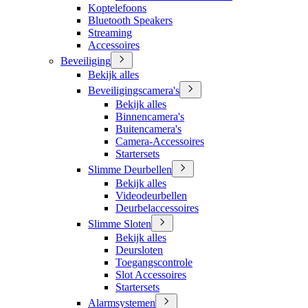
Koptelefoons
Bluetooth Speakers
Streaming
Accessoires
Beveiliging
Bekijk alles
Beveiligingscamera's
Bekijk alles
Binnencamera's
Buitencamera's
Camera-Accessoires
Startersets
Slimme Deurbellen
Bekijk alles
Videodeurbellen
Deurbelaccessoires
Slimme Sloten
Bekijk alles
Deursloten
Toegangscontrole
Slot Accessoires
Startersets
Alarmsystemen