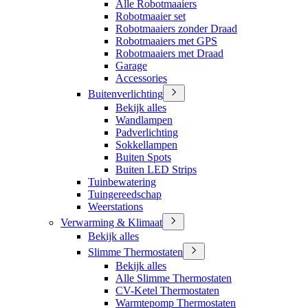
Alle Robotmaaiers
Robotmaaier set
Robotmaaiers zonder Draad
Robotmaaiers met GPS
Robotmaaiers met Draad
Garage
Accessories
Buitenverlichting
Bekijk alles
Wandlampen
Padverlichting
Sokkellampen
Buiten Spots
Buiten LED Strips
Tuinbewatering
Tuingereedschap
Weerstations
Verwarming & Klimaat
Bekijk alles
Slimme Thermostaten
Bekijk alles
Alle Slimme Thermostaten
CV-Ketel Thermostaten
Warmtepomp Thermostaten