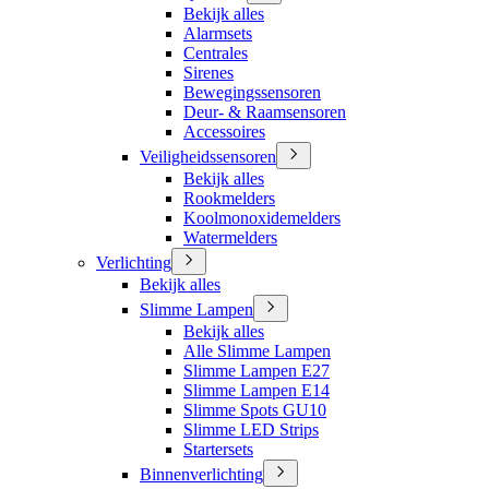
Bekijk alles
Alarmsets
Centrales
Sirenes
Bewegingssensoren
Deur- & Raamsensoren
Accessoires
Veiligheidssensoren
Bekijk alles
Rookmelders
Koolmonoxidemelders
Watermelders
Verlichting
Bekijk alles
Slimme Lampen
Bekijk alles
Alle Slimme Lampen
Slimme Lampen E27
Slimme Lampen E14
Slimme Spots GU10
Slimme LED Strips
Startersets
Binnenverlichting