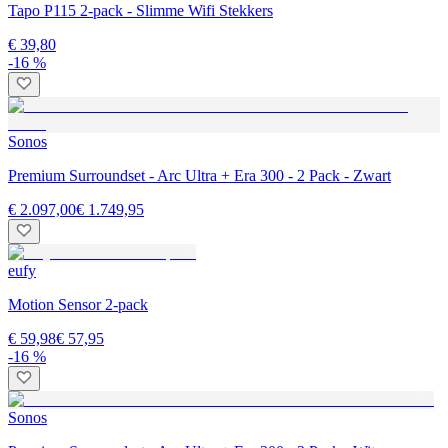
Tapo P115 2-pack - Slimme Wifi Stekkers
€ 39,80
-16 %
Sonos
Premium Surroundset - Arc Ultra + Era 300 - 2 Pack - Zwart
€ 2.097,00
€ 1.749,95
eufy
Motion Sensor 2-pack
€ 59,98
€ 57,95
-16 %
Sonos