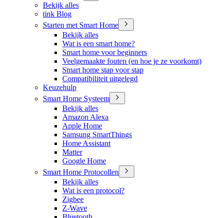
Bekijk alles
tink Blog
Starten met Smart Home
Bekijk alles
Wat is een smart home?
Smart home voor beginners
Veelgemaakte fouten (en hoe je ze voorkomt)
Smart home stap voor stap
Compatibiliteit uitgelegd
Keuzehulp
Smart Home Systeem
Bekijk alles
Amazon Alexa
Apple Home
Samsung SmartThings
Home Assistant
Matter
Google Home
Smart Home Protocollen
Bekijk alles
Wat is een protocol?
Zigbee
Z-Wave
Bluetooth