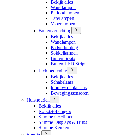
Bekijk alles
Wandlampen
Plafondlampen
Tafellampen
Vloerlampen
Buitenverlichting
Bekijk alles
Wandlampen
Padverlichting
Sokkellampen
Buiten Spots
Buiten LED Strips
Lichtbediening
Bekijk alles
Schakelaars
Inbouwschakelaars
Bewegingssensoren
Huishouden
Bekijk alles
Robotstofzuigers
Slimme Gordijnen
Slimme Displays & Hubs
Slimme Keuken
Energie