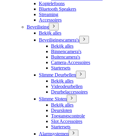
Koptelefoons
Bluetooth Speakers
Streaming
Accessoires
Beveiliging
Bekijk alles
Beveiligingscamera's
Bekijk alles
Binnencamera's
Buitencamera's
Camera-Accessoires
Startersets
Slimme Deurbellen
Bekijk alles
Videodeurbellen
Deurbelaccessoires
Slimme Sloten
Bekijk alles
Deursloten
Toegangscontrole
Slot Accessoires
Startersets
Alarmsystemen