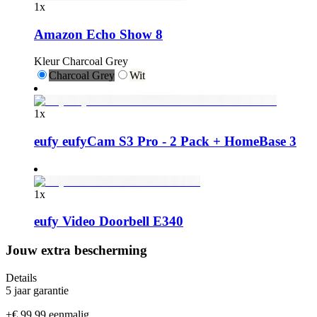
1
x
Amazon Echo Show 8
Kleur
Charcoal Grey
Charcoal Grey
Wit
1
x
eufy eufyCam S3 Pro - 2 Pack + HomeBase 3
1
x
eufy Video Doorbell E340
Jouw extra bescherming
Details
5 jaar garantie
+
€ 99,99
eenmalig