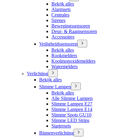
Bekijk alles
Alarmsets
Centrales
Sirenes
Bewegingssensoren
Deur- & Raamsensoren
Accessoires
Veiligheidssensoren
Bekijk alles
Rookmelders
Koolmonoxidemelders
Watermelders
Verlichting
Bekijk alles
Slimme Lampen
Bekijk alles
Alle Slimme Lampen
Slimme Lampen E27
Slimme Lampen E14
Slimme Spots GU10
Slimme LED Strips
Startersets
Binnenverlichting