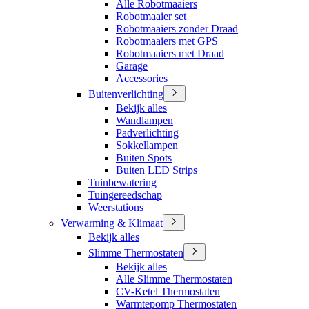
Alle Robotmaaiers
Robotmaaier set
Robotmaaiers zonder Draad
Robotmaaiers met GPS
Robotmaaiers met Draad
Garage
Accessories
Buitenverlichting
Bekijk alles
Wandlampen
Padverlichting
Sokkellampen
Buiten Spots
Buiten LED Strips
Tuinbewatering
Tuingereedschap
Weerstations
Verwarming & Klimaat
Bekijk alles
Slimme Thermostaten
Bekijk alles
Alle Slimme Thermostaten
CV-Ketel Thermostaten
Warmtepomp Thermostaten