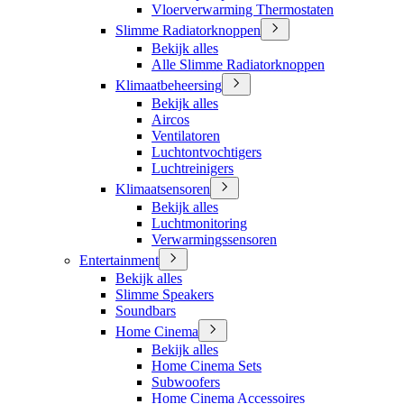
Vloerverwarming Thermostaten
Slimme Radiatorknoppen
Bekijk alles
Alle Slimme Radiatorknoppen
Klimaatbeheersing
Bekijk alles
Aircos
Ventilatoren
Luchtontvochtigers
Luchtreinigers
Klimaatsensoren
Bekijk alles
Luchtmonitoring
Verwarmingssensoren
Entertainment
Bekijk alles
Slimme Speakers
Soundbars
Home Cinema
Bekijk alles
Home Cinema Sets
Subwoofers
Home Cinema Accessoires