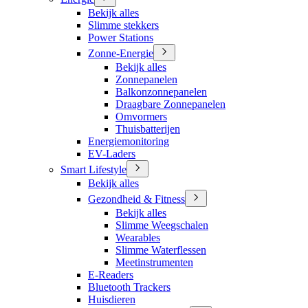
Bekijk alles
Slimme stekkers
Power Stations
Zonne-Energie
Bekijk alles
Zonnepanelen
Balkonzonnepanelen
Draagbare Zonnepanelen
Omvormers
Thuisbatterijen
Energiemonitoring
EV-Laders
Smart Lifestyle
Bekijk alles
Gezondheid & Fitness
Bekijk alles
Slimme Weegschalen
Wearables
Slimme Waterflessen
Meetinstrumenten
E-Readers
Bluetooth Trackers
Huisdieren