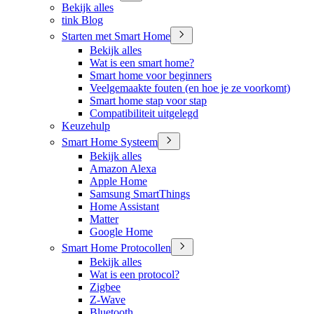
Bekijk alles
tink Blog
Starten met Smart Home
Bekijk alles
Wat is een smart home?
Smart home voor beginners
Veelgemaakte fouten (en hoe je ze voorkomt)
Smart home stap voor stap
Compatibiliteit uitgelegd
Keuzehulp
Smart Home Systeem
Bekijk alles
Amazon Alexa
Apple Home
Samsung SmartThings
Home Assistant
Matter
Google Home
Smart Home Protocollen
Bekijk alles
Wat is een protocol?
Zigbee
Z-Wave
Bluetooth