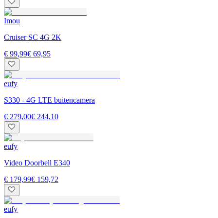
Imou
Cruiser SC 4G 2K
€ 99,99
€ 69,95
eufy
S330 - 4G LTE buitencamera
€ 279,00
€ 244,10
eufy
Video Doorbell E340
€ 179,99
€ 159,72
eufy