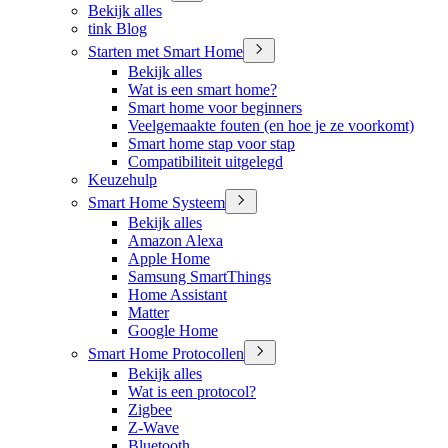
Bekijk alles
tink Blog
Starten met Smart Home
Bekijk alles
Wat is een smart home?
Smart home voor beginners
Veelgemaakte fouten (en hoe je ze voorkomt)
Smart home stap voor stap
Compatibiliteit uitgelegd
Keuzehulp
Smart Home Systeem
Bekijk alles
Amazon Alexa
Apple Home
Samsung SmartThings
Home Assistant
Matter
Google Home
Smart Home Protocollen
Bekijk alles
Wat is een protocol?
Zigbee
Z-Wave
Bluetooth