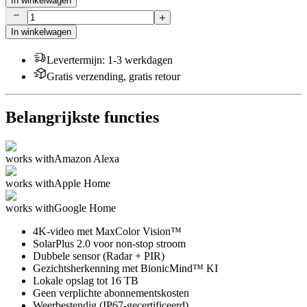
In winkelwagen
In winkelwagen
Levertermijn
:
1-3 werkdagen
Gratis verzending, gratis retour
Belangrijkste functies
works with
Amazon Alexa
works with
Apple Home
works with
Google Home
4K-video met MaxColor Vision™
SolarPlus 2.0 voor non-stop stroom
Dubbele sensor (Radar + PIR)
Gezichtsherkenning met BionicMind™ KI
Lokale opslag tot 16 TB
Geen verplichte abonnementskosten
Weerbestendig (IP67-gecertificeerd)