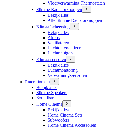
Vloerverwarming Thermostaten
Slimme Radiatorknoppen
Bekijk alles
Alle Slimme Radiatorknoppen
Klimaatbeheersing
Bekijk alles
Aircos
Ventilatoren
Luchtontvochtigers
Luchtreinigers
Klimaatsensoren
Bekijk alles
Luchtmonitoring
Verwarmingssensoren
Entertainment
Bekijk alles
Slimme Speakers
Soundbars
Home Cinema
Bekijk alles
Home Cinema Sets
Subwoofers
Home Cinema Accessoires