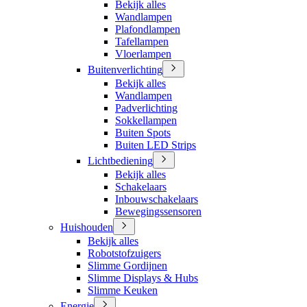
Bekijk alles
Wandlampen
Plafondlampen
Tafellampen
Vloerlampen
Buitenverlichting
Bekijk alles
Wandlampen
Padverlichting
Sokkellampen
Buiten Spots
Buiten LED Strips
Lichtbediening
Bekijk alles
Schakelaars
Inbouwschakelaars
Bewegingssensoren
Huishouden
Bekijk alles
Robotstofzuigers
Slimme Gordijnen
Slimme Displays & Hubs
Slimme Keuken
Energie