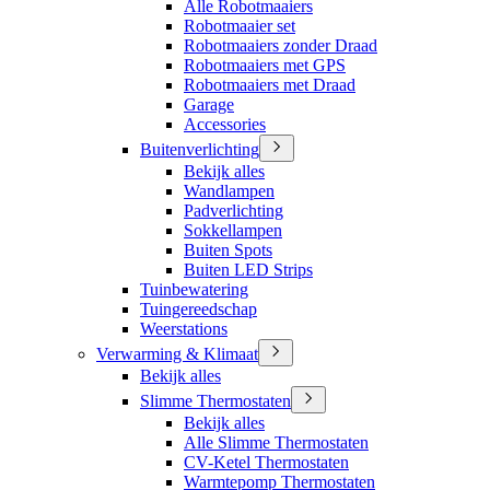
Alle Robotmaaiers
Robotmaaier set
Robotmaaiers zonder Draad
Robotmaaiers met GPS
Robotmaaiers met Draad
Garage
Accessories
Buitenverlichting
Bekijk alles
Wandlampen
Padverlichting
Sokkellampen
Buiten Spots
Buiten LED Strips
Tuinbewatering
Tuingereedschap
Weerstations
Verwarming & Klimaat
Bekijk alles
Slimme Thermostaten
Bekijk alles
Alle Slimme Thermostaten
CV-Ketel Thermostaten
Warmtepomp Thermostaten