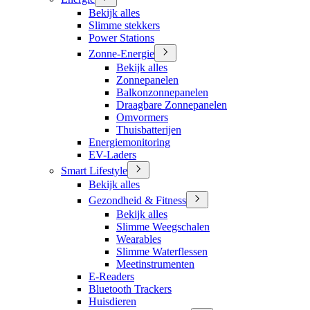
Bekijk alles
Slimme stekkers
Power Stations
Zonne-Energie
Bekijk alles
Zonnepanelen
Balkonzonnepanelen
Draagbare Zonnepanelen
Omvormers
Thuisbatterijen
Energiemonitoring
EV-Laders
Smart Lifestyle
Bekijk alles
Gezondheid & Fitness
Bekijk alles
Slimme Weegschalen
Wearables
Slimme Waterflessen
Meetinstrumenten
E-Readers
Bluetooth Trackers
Huisdieren