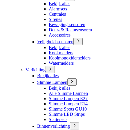
Bekijk alles
Alarmsets
Centrales
Sirenes
Bewegingssensoren
Deur- & Raamsensoren
Accessoires
Veiligheidssensoren
Bekijk alles
Rookmelders
Koolmonoxidemelders
Watermelders
Verlichting
Bekijk alles
Slimme Lampen
Bekijk alles
Alle Slimme Lampen
Slimme Lampen E27
Slimme Lampen E14
Slimme Spots GU10
Slimme LED Strips
Startersets
Binnenverlichting