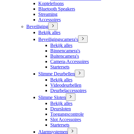
Koptelefoons
Bluetooth Speakers
Streaming
Accessoires
Beveiliging
Bekijk alles
Beveiligingscamera's
Bekijk alles
Binnencamera's
Buitencamera's
Camera-Accessoires
Startersets
Slimme Deurbellen
Bekijk alles
Videodeurbellen
Deurbelaccessoires
Slimme Sloten
Bekijk alles
Deursloten
Toegangscontrole
Slot Accessoires
Startersets
Alarmsystemen