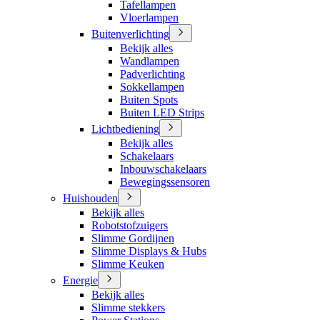
Tafellampen
Vloerlampen
Buitenverlichting
Bekijk alles
Wandlampen
Padverlichting
Sokkellampen
Buiten Spots
Buiten LED Strips
Lichtbediening
Bekijk alles
Schakelaars
Inbouwschakelaars
Bewegingssensoren
Huishouden
Bekijk alles
Robotstofzuigers
Slimme Gordijnen
Slimme Displays & Hubs
Slimme Keuken
Energie
Bekijk alles
Slimme stekkers