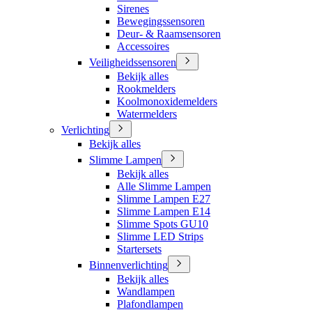
Sirenes
Bewegingssensoren
Deur- & Raamsensoren
Accessoires
Veiligheidssensoren
Bekijk alles
Rookmelders
Koolmonoxidemelders
Watermelders
Verlichting
Bekijk alles
Slimme Lampen
Bekijk alles
Alle Slimme Lampen
Slimme Lampen E27
Slimme Lampen E14
Slimme Spots GU10
Slimme LED Strips
Startersets
Binnenverlichting
Bekijk alles
Wandlampen
Plafondlampen