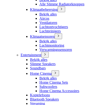
Alle Slimme Radiatorknoppen
Klimaatbeheersing
Bekijk alles
Aircos
Ventilatoren
Luchtontvochtigers
Luchtreinigers
Klimaatsensoren
Bekijk alles
Luchtmonitoring
Verwarmingssensoren
Entertainment
Bekijk alles
Slimme Speakers
Soundbars
Home Cinema
Bekijk alles
Home Cinema Sets
Subwoofers
Home Cinema Accessoires
Koptelefoons
Bluetooth Speakers
Streaming