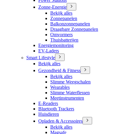
Power Stations
Zonne-Energie
Bekijk alles
Zonnepanelen
Balkonzonnepanelen
Draagbare Zonnepanelen
Omvormers
Thuisbatterijen
Energiemonitoring
EV-Laders
Smart Lifestyle
Bekijk alles
Gezondheid & Fitness
Bekijk alles
Slimme Weegschalen
Wearables
Slimme Waterflessen
Meetinstrumenten
E-Readers
Bluetooth Trackers
Huisdieren
Opladen & Accessoires
Bekijk alles
Magsafe