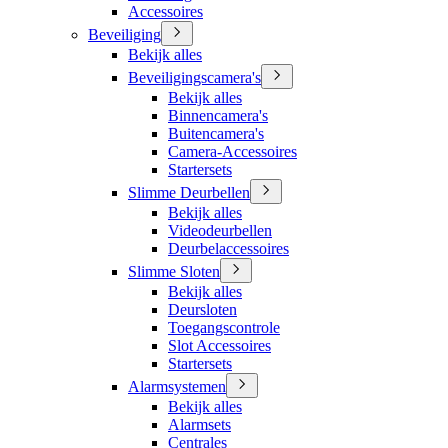
Accessoires
Beveiliging
Bekijk alles
Beveiligingscamera's
Bekijk alles
Binnencamera's
Buitencamera's
Camera-Accessoires
Startersets
Slimme Deurbellen
Bekijk alles
Videodeurbellen
Deurbelaccessoires
Slimme Sloten
Bekijk alles
Deursloten
Toegangscontrole
Slot Accessoires
Startersets
Alarmsystemen
Bekijk alles
Alarmsets
Centrales