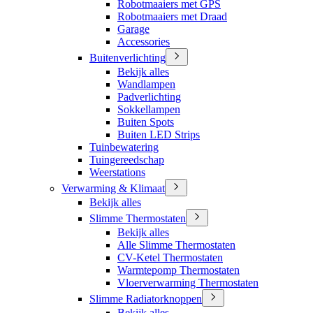
Robotmaaiers met GPS
Robotmaaiers met Draad
Garage
Accessories
Buitenverlichting
Bekijk alles
Wandlampen
Padverlichting
Sokkellampen
Buiten Spots
Buiten LED Strips
Tuinbewatering
Tuingereedschap
Weerstations
Verwarming & Klimaat
Bekijk alles
Slimme Thermostaten
Bekijk alles
Alle Slimme Thermostaten
CV-Ketel Thermostaten
Warmtepomp Thermostaten
Vloerverwarming Thermostaten
Slimme Radiatorknoppen
Bekijk alles