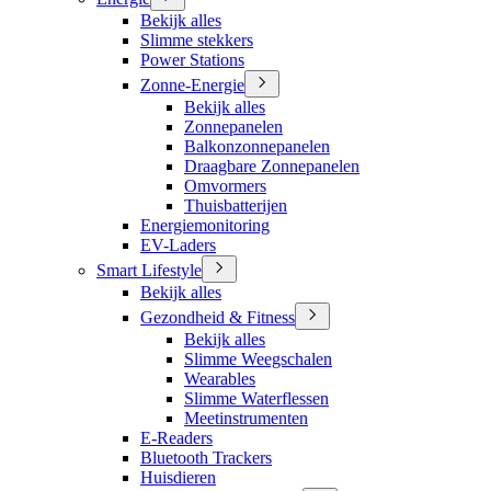
Bekijk alles
Slimme stekkers
Power Stations
Zonne-Energie
Bekijk alles
Zonnepanelen
Balkonzonnepanelen
Draagbare Zonnepanelen
Omvormers
Thuisbatterijen
Energiemonitoring
EV-Laders
Smart Lifestyle
Bekijk alles
Gezondheid & Fitness
Bekijk alles
Slimme Weegschalen
Wearables
Slimme Waterflessen
Meetinstrumenten
E-Readers
Bluetooth Trackers
Huisdieren