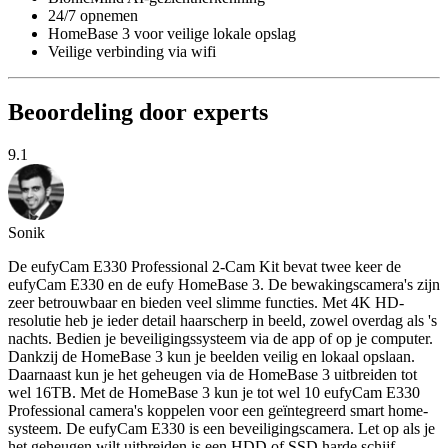
24/7 opnemen
HomeBase 3 voor veilige lokale opslag
Veilige verbinding via wifi
Beoordeling door experts
9.1
Sonik
De eufyCam E330 Professional 2-Cam Kit bevat twee keer de
eufyCam E330 en de eufy HomeBase 3. De bewakingscamera's zijn
zeer betrouwbaar en bieden veel slimme functies. Met 4K HD-
resolutie heb je ieder detail haarscherp in beeld, zowel overdag als 's
nachts. Bedien je beveiligingssysteem via de app of op je computer.
Dankzij de HomeBase 3 kun je beelden veilig en lokaal opslaan.
Daarnaast kun je het geheugen via de HomeBase 3 uitbreiden tot
wel 16TB. Met de HomeBase 3 kun je tot wel 10 eufyCam E330
Professional camera's koppelen voor een geïntegreerd smart home-
systeem. De eufyCam E330 is een beveiligingscamera. Let op als je
het geheugen wilt uitbreiden is een HDD of SSD harde schijf