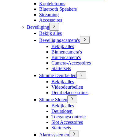
Koptelefoons
Bluetooth Speakers
Streaming
Accessoires
Beveiliging
Bekijk alles
Beveiligingscamera's
Bekijk alles
Binnencamera's
Buitencamera's
Camera-Accessoires
Startersets
Slimme Deurbellen
Bekijk alles
Videodeurbellen
Deurbelaccessoires
Slimme Sloten
Bekijk alles
Deursloten
Toegangscontrole
Slot Accessoires
Startersets
Alarmsystemen