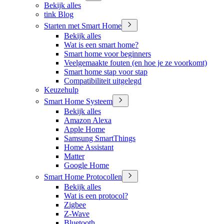
Bekijk alles
tink Blog
Starten met Smart Home
Bekijk alles
Wat is een smart home?
Smart home voor beginners
Veelgemaakte fouten (en hoe je ze voorkomt)
Smart home stap voor stap
Compatibiliteit uitgelegd
Keuzehulp
Smart Home Systeem
Bekijk alles
Amazon Alexa
Apple Home
Samsung SmartThings
Home Assistant
Matter
Google Home
Smart Home Protocollen
Bekijk alles
Wat is een protocol?
Zigbee
Z-Wave
Bluetooth