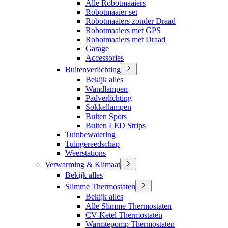
Alle Robotmaaiers
Robotmaaier set
Robotmaaiers zonder Draad
Robotmaaiers met GPS
Robotmaaiers met Draad
Garage
Accessories
Buitenverlichting
Bekijk alles
Wandlampen
Padverlichting
Sokkellampen
Buiten Spots
Buiten LED Strips
Tuinbewatering
Tuingereedschap
Weerstations
Verwarming & Klimaat
Bekijk alles
Slimme Thermostaten
Bekijk alles
Alle Slimme Thermostaten
CV-Ketel Thermostaten
Warmtepomp Thermostaten