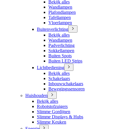
Bekijk alles
Wandlampen
Plafondlampen
Tafellampen
Vloerlampen
Buitenverlichting
Bekijk alles
Wandlampen
Padverlichting
Sokkellampen
Buiten Spots
Buiten LED Strips
Lichtbediening
Bekijk alles
Schakelaars
Inbouwschakelaars
Bewegingssensoren
Huishouden
Bekijk alles
Robotstofzuigers
Slimme Gordijnen
Slimme Displays & Hubs
Slimme Keuken
Energie