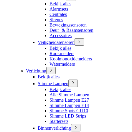
Bekijk alles
Alarmsets
Centrales
Sirenes
Bewegingssensoren
Deur- & Raamsensoren
Accessoires
Veiligheidssensoren
Bekijk alles
Rookmelders
Koolmonoxidemelders
Watermelders
Verlichting
Bekijk alles
Slimme Lampen
Bekijk alles
Alle Slimme Lampen
Slimme Lampen E27
Slimme Lampen E14
Slimme Spots GU10
Slimme LED Strips
Startersets
Binnenverlichting