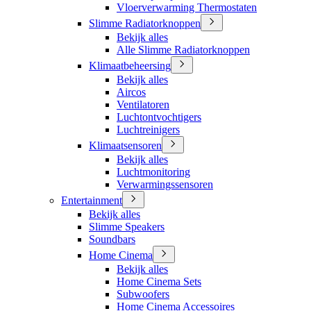
Vloerverwarming Thermostaten
Slimme Radiatorknoppen
Bekijk alles
Alle Slimme Radiatorknoppen
Klimaatbeheersing
Bekijk alles
Aircos
Ventilatoren
Luchtontvochtigers
Luchtreinigers
Klimaatsensoren
Bekijk alles
Luchtmonitoring
Verwarmingssensoren
Entertainment
Bekijk alles
Slimme Speakers
Soundbars
Home Cinema
Bekijk alles
Home Cinema Sets
Subwoofers
Home Cinema Accessoires