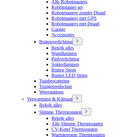
Alle Robotmaaiers
Robotmaaier set
Robotmaaiers zonder Draad
Robotmaaiers met GPS
Robotmaaiers met Draad
Garage
Accessories
Buitenverlichting
Bekijk alles
Wandlampen
Padverlichting
Sokkellampen
Buiten Spots
Buiten LED Strips
Tuinbewatering
Tuingereedschap
Weerstations
Verwarming & Klimaat
Bekijk alles
Slimme Thermostaten
Bekijk alles
Alle Slimme Thermostaten
CV-Ketel Thermostaten
Warmtepomp Thermostaten