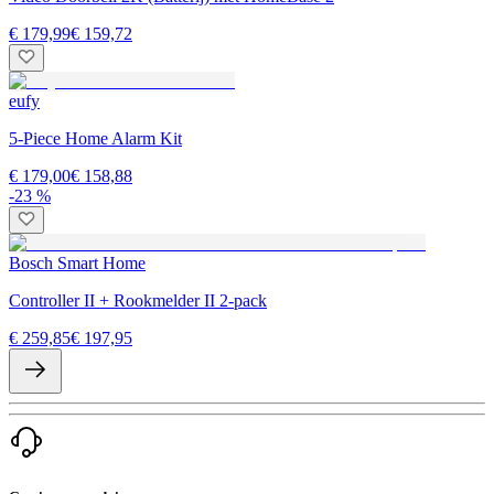
€ 179,99
€ 159,72
eufy
5-Piece Home Alarm Kit
€ 179,00
€ 158,88
-23 %
Bosch Smart Home
Controller II + Rookmelder II 2-pack
€ 259,85
€ 197,95