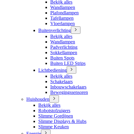
Bekijk alles
Wandlampen
Plafondlampen
Tafellampen
Vloerlampen
Buitenverlichting
Bekijk alles
Wandlampen
Padverlichting
Sokkellampen
Buiten Spots
Buiten LED Strips
Lichtbediening
Bekijk alles
Schakelaars
Inbouwschakelaars
Bewegingssensoren
Huishouden
Bekijk alles
Robotstofzuigers
Slimme Gordijnen
Slimme Displays & Hubs
Slimme Keuken
Energie