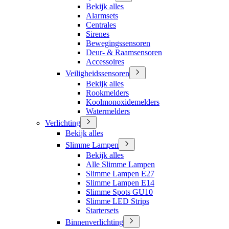
Bekijk alles
Alarmsets
Centrales
Sirenes
Bewegingssensoren
Deur- & Raamsensoren
Accessoires
Veiligheidssensoren
Bekijk alles
Rookmelders
Koolmonoxidemelders
Watermelders
Verlichting
Bekijk alles
Slimme Lampen
Bekijk alles
Alle Slimme Lampen
Slimme Lampen E27
Slimme Lampen E14
Slimme Spots GU10
Slimme LED Strips
Startersets
Binnenverlichting