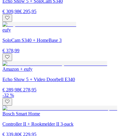
Echo Show 5 + SoloCam S340
€ 309,98
€ 295,95
eufy
SoloCam S340 + HomeBase 3
€ 378,99
Amazon + eufy
Echo Show 5 + Video Doorbell E340
€ 289,98
€ 278,95
-32 %
Bosch Smart Home
Controller II + Rookmelder II 3-pack
€ 339,80
€ 229,95