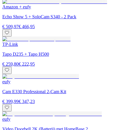
Amazon + eufy
Echo Show 5 + SoloCam S340 - 2 Pack
€ 509,97
€ 466,95
TP-Link
Tapo D235 + Tapo H500
€ 259,80
€ 222,95
eufy
Cam E330 Professional 2-Cam Kit
€ 399,99
€ 347,23
eufy
Video Doorbell 2K (Batterij) met HomeBase 2