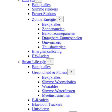
Bekijk alles
Slimme stekkers
Power Stations
Zonne-Energie
Bekijk alles
Zonnepanelen
Balkonzonnepanelen
Draagbare Zonnepanelen
Omvormers
Thuisbatterijen
Energiemonitoring
EV-Laders
Smart Lifestyle
Bekijk alles
Gezondheid & Fitness
Bekijk alles
Slimme Weegschalen
Wearables
Slimme Waterflessen
Meetinstrumenten
E-Readers
Bluetooth Trackers
Huisdieren