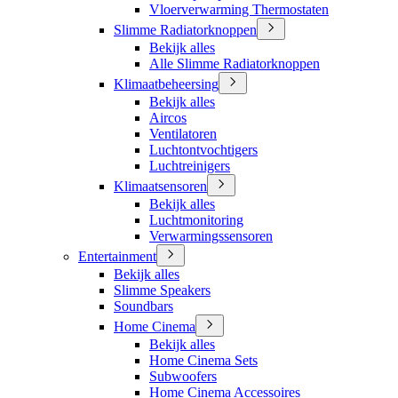
Vloerverwarming Thermostaten
Slimme Radiatorknoppen
Bekijk alles
Alle Slimme Radiatorknoppen
Klimaatbeheersing
Bekijk alles
Aircos
Ventilatoren
Luchtontvochtigers
Luchtreinigers
Klimaatsensoren
Bekijk alles
Luchtmonitoring
Verwarmingssensoren
Entertainment
Bekijk alles
Slimme Speakers
Soundbars
Home Cinema
Bekijk alles
Home Cinema Sets
Subwoofers
Home Cinema Accessoires