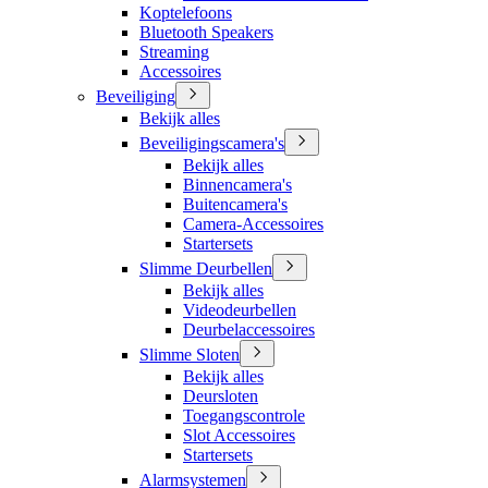
Koptelefoons
Bluetooth Speakers
Streaming
Accessoires
Beveiliging
Bekijk alles
Beveiligingscamera's
Bekijk alles
Binnencamera's
Buitencamera's
Camera-Accessoires
Startersets
Slimme Deurbellen
Bekijk alles
Videodeurbellen
Deurbelaccessoires
Slimme Sloten
Bekijk alles
Deursloten
Toegangscontrole
Slot Accessoires
Startersets
Alarmsystemen