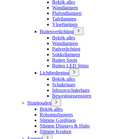
Bekijk alles
Wandlampen
Plafondlampen
Tafellampen
Vloerlampen
Buitenverlichting
Bekijk alles
Wandlampen
Padverlichting
Sokkellampen
Buiten Spots
Buiten LED Strips
Lichtbediening
Bekijk alles
Schakelaars
Inbouwschakelaars
Bewegingssensoren
Huishouden
Bekijk alles
Robotstofzuigers
Slimme Gordijnen
Slimme Displays & Hubs
Slimme Keuken
Energie