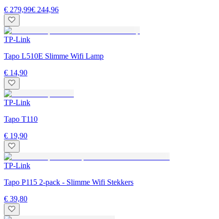
€ 279,99
€ 244,96
TP-Link
Tapo L510E Slimme Wifi Lamp
€ 14,90
TP-Link
Tapo T110
€ 19,90
TP-Link
Tapo P115 2-pack - Slimme Wifi Stekkers
€ 39,80