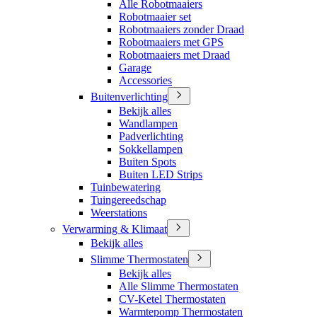
Alle Robotmaaiers
Robotmaaier set
Robotmaaiers zonder Draad
Robotmaaiers met GPS
Robotmaaiers met Draad
Garage
Accessories
Buitenverlichting
Bekijk alles
Wandlampen
Padverlichting
Sokkellampen
Buiten Spots
Buiten LED Strips
Tuinbewatering
Tuingereedschap
Weerstations
Verwarming & Klimaat
Bekijk alles
Slimme Thermostaten
Bekijk alles
Alle Slimme Thermostaten
CV-Ketel Thermostaten
Warmtepomp Thermostaten