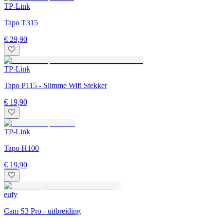
TP-Link
Tapo T315
€ 29,90
TP-Link
Tapo P115 - Slimme Wifi Stekker
€ 19,90
TP-Link
Tapo H100
€ 19,90
eufy
Cam S3 Pro - uitbreiding