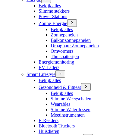
Bekijk alles
Slimme stekkers
Power Stations
Zonne-Energie
Bekijk alles
Zonnepanelen
Balkonzonnepanelen
Draagbare Zonnepanelen
Omvormers
Thuisbatterijen
Energiemonitoring
EV-Laders
Smart Lifestyle
Bekijk alles
Gezondheid & Fitness
Bekijk alles
Slimme Weegschalen
Wearables
Slimme Waterflessen
Meetinstrumenten
E-Readers
Bluetooth Trackers
Huisdieren