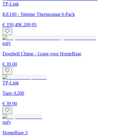
TP-Link
KE100 - Slimme Thermostaat 6-Pack
€ 359,40
€ 209,95
eufy
Doorbell Chime - Gong voor HomeBase
€ 39,00
TP-Link
Tapo A200
€ 39,90
eufy
HomeBase 3