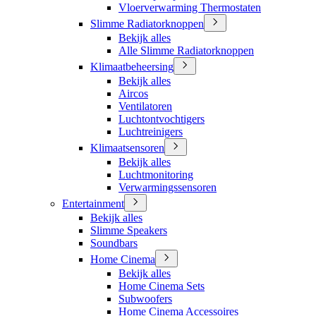
Vloerverwarming Thermostaten
Slimme Radiatorknoppen
Bekijk alles
Alle Slimme Radiatorknoppen
Klimaatbeheersing
Bekijk alles
Aircos
Ventilatoren
Luchtontvochtigers
Luchtreinigers
Klimaatsensoren
Bekijk alles
Luchtmonitoring
Verwarmingssensoren
Entertainment
Bekijk alles
Slimme Speakers
Soundbars
Home Cinema
Bekijk alles
Home Cinema Sets
Subwoofers
Home Cinema Accessoires