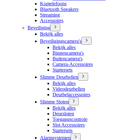
Koptelefoons
Bluetooth Speakers
Streaming
Accessoires
Beveiliging
Bekijk alles
Beveiligingscamera's
Bekijk alles
Binnencamera's
Buitencamera's
Camera-Accessoires
Startersets
Slimme Deurbellen
Bekijk alles
Videodeurbellen
Deurbelaccessoires
Slimme Sloten
Bekijk alles
Deursloten
Toegangscontrole
Slot Accessoires
Startersets
Alarmsystemen