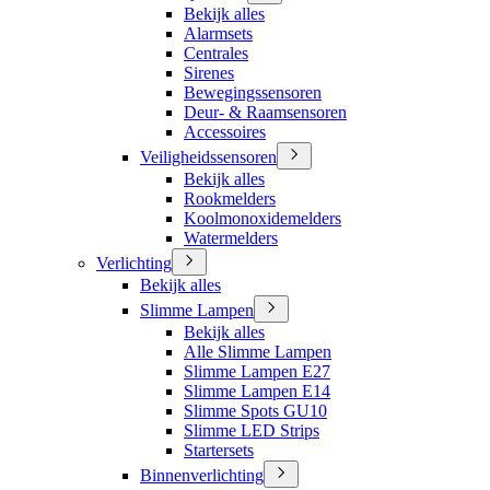
Bekijk alles
Alarmsets
Centrales
Sirenes
Bewegingssensoren
Deur- & Raamsensoren
Accessoires
Veiligheidssensoren
Bekijk alles
Rookmelders
Koolmonoxidemelders
Watermelders
Verlichting
Bekijk alles
Slimme Lampen
Bekijk alles
Alle Slimme Lampen
Slimme Lampen E27
Slimme Lampen E14
Slimme Spots GU10
Slimme LED Strips
Startersets
Binnenverlichting