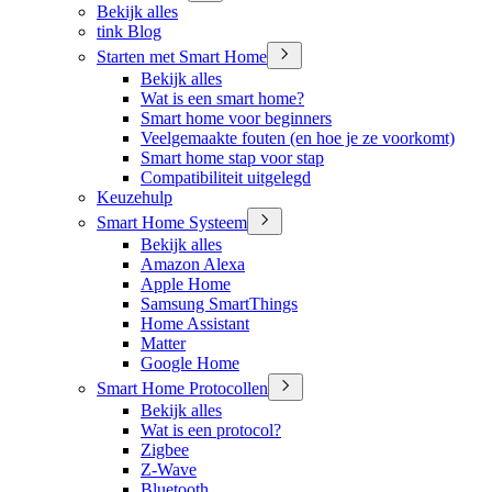
Bekijk alles
tink Blog
Starten met Smart Home
Bekijk alles
Wat is een smart home?
Smart home voor beginners
Veelgemaakte fouten (en hoe je ze voorkomt)
Smart home stap voor stap
Compatibiliteit uitgelegd
Keuzehulp
Smart Home Systeem
Bekijk alles
Amazon Alexa
Apple Home
Samsung SmartThings
Home Assistant
Matter
Google Home
Smart Home Protocollen
Bekijk alles
Wat is een protocol?
Zigbee
Z-Wave
Bluetooth