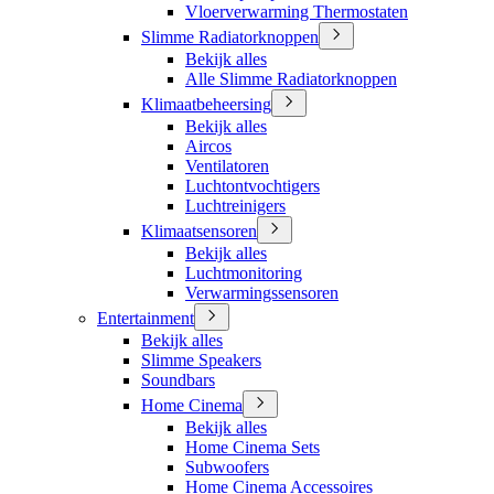
Vloerverwarming Thermostaten
Slimme Radiatorknoppen
Bekijk alles
Alle Slimme Radiatorknoppen
Klimaatbeheersing
Bekijk alles
Aircos
Ventilatoren
Luchtontvochtigers
Luchtreinigers
Klimaatsensoren
Bekijk alles
Luchtmonitoring
Verwarmingssensoren
Entertainment
Bekijk alles
Slimme Speakers
Soundbars
Home Cinema
Bekijk alles
Home Cinema Sets
Subwoofers
Home Cinema Accessoires