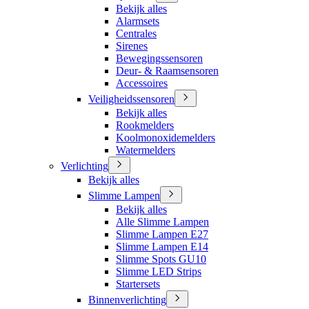
Bekijk alles
Alarmsets
Centrales
Sirenes
Bewegingssensoren
Deur- & Raamsensoren
Accessoires
Veiligheidssensoren
Bekijk alles
Rookmelders
Koolmonoxidemelders
Watermelders
Verlichting
Bekijk alles
Slimme Lampen
Bekijk alles
Alle Slimme Lampen
Slimme Lampen E27
Slimme Lampen E14
Slimme Spots GU10
Slimme LED Strips
Startersets
Binnenverlichting