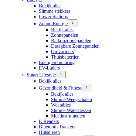
Bekijk alles
Slimme stekkers
Power Stations
Zonne-Energie
Bekijk alles
Zonnepanelen
Balkonzonnepanelen
Draagbare Zonnepanelen
Omvormers
Thuisbatterijen
Energiemonitoring
EV-Laders
Smart Lifestyle
Bekijk alles
Gezondheid & Fitness
Bekijk alles
Slimme Weegschalen
Wearables
Slimme Waterflessen
Meetinstrumenten
E-Readers
Bluetooth Trackers
Huisdieren