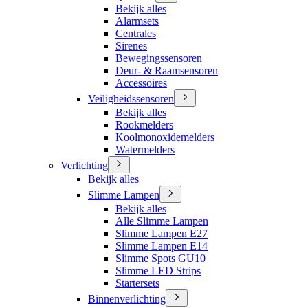
Bekijk alles
Alarmsets
Centrales
Sirenes
Bewegingssensoren
Deur- & Raamsensoren
Accessoires
Veiligheidssensoren
Bekijk alles
Rookmelders
Koolmonoxidemelders
Watermelders
Verlichting
Bekijk alles
Slimme Lampen
Bekijk alles
Alle Slimme Lampen
Slimme Lampen E27
Slimme Lampen E14
Slimme Spots GU10
Slimme LED Strips
Startersets
Binnenverlichting