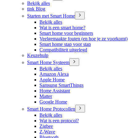
Bekijk alles
tink Blog
Starten met Smart Home
Bekijk alles
Wat is een smart home?
Smart home voor beginners
Veelgemaakte fouten (en hoe je ze voorkomt)
Smart home stap voor stap
Compatibiliteit uitgelegd
Keuzehulp
Smart Home Systeem
Bekijk alles
Amazon Alexa
Apple Home
Samsung SmartThings
Home Assistant
Matter
Google Home
Smart Home Protocollen
Bekijk alles
Wat is een protocol?
Zigbee
Z-Wave
Bluetooth