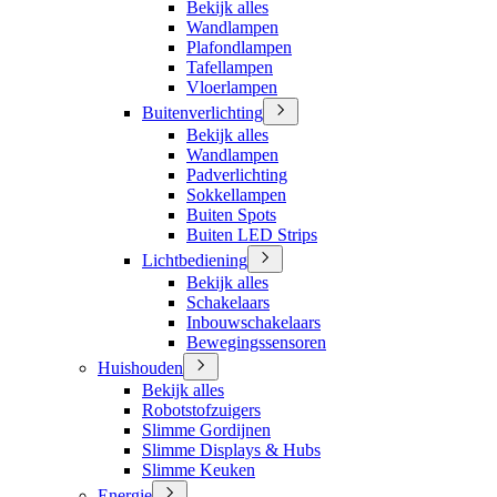
Bekijk alles
Wandlampen
Plafondlampen
Tafellampen
Vloerlampen
Buitenverlichting
Bekijk alles
Wandlampen
Padverlichting
Sokkellampen
Buiten Spots
Buiten LED Strips
Lichtbediening
Bekijk alles
Schakelaars
Inbouwschakelaars
Bewegingssensoren
Huishouden
Bekijk alles
Robotstofzuigers
Slimme Gordijnen
Slimme Displays & Hubs
Slimme Keuken
Energie