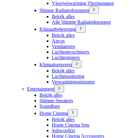
Vloerverwarming Thermostaten
Slimme Radiatorknoppen
Bekijk alles
Alle Slimme Radiatorknoppen
Klimaatbeheersing
Bekijk alles
Aircos
Ventilatoren
Luchtontvochtigers
Luchtreinigers
Klimaatsensoren
Bekijk alles
Luchtmonitoring
Verwarmingssensoren
Entertainment
Bekijk alles
Slimme Speakers
Soundbars
Home Cinema
Bekijk alles
Home Cinema Sets
Subwoofers
Home Cinema Accessoires