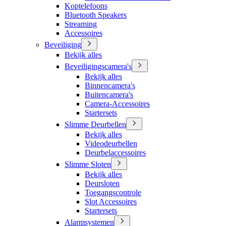
Koptelefoons
Bluetooth Speakers
Streaming
Accessoires
Beveiliging
Bekijk alles
Beveiligingscamera's
Bekijk alles
Binnencamera's
Buitencamera's
Camera-Accessoires
Startersets
Slimme Deurbellen
Bekijk alles
Videodeurbellen
Deurbelaccessoires
Slimme Sloten
Bekijk alles
Deursloten
Toegangscontrole
Slot Accessoires
Startersets
Alarmsystemen