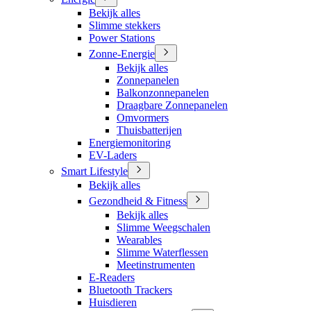
Bekijk alles
Slimme stekkers
Power Stations
Zonne-Energie
Bekijk alles
Zonnepanelen
Balkonzonnepanelen
Draagbare Zonnepanelen
Omvormers
Thuisbatterijen
Energiemonitoring
EV-Laders
Smart Lifestyle
Bekijk alles
Gezondheid & Fitness
Bekijk alles
Slimme Weegschalen
Wearables
Slimme Waterflessen
Meetinstrumenten
E-Readers
Bluetooth Trackers
Huisdieren