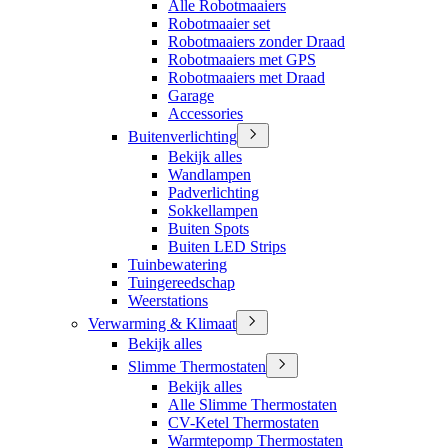
Alle Robotmaaiers
Robotmaaier set
Robotmaaiers zonder Draad
Robotmaaiers met GPS
Robotmaaiers met Draad
Garage
Accessories
Buitenverlichting
Bekijk alles
Wandlampen
Padverlichting
Sokkellampen
Buiten Spots
Buiten LED Strips
Tuinbewatering
Tuingereedschap
Weerstations
Verwarming & Klimaat
Bekijk alles
Slimme Thermostaten
Bekijk alles
Alle Slimme Thermostaten
CV-Ketel Thermostaten
Warmtepomp Thermostaten