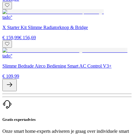
tado°
X Starter Kit Slimme Radiatorknop & Bridge
€ 159,99
€ 156,69
tado°
Slimme Bedrade Airco Bediening Smart AC Control V3+
€ 109,99
Gratis expertadvies
Onze smart home-experts adviseren je graag over individuele smart