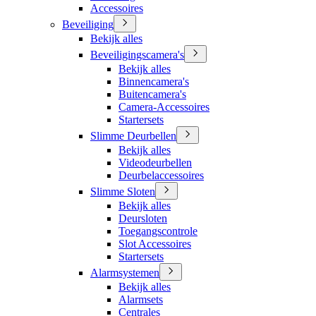
Accessoires
Beveiliging
Bekijk alles
Beveiligingscamera's
Bekijk alles
Binnencamera's
Buitencamera's
Camera-Accessoires
Startersets
Slimme Deurbellen
Bekijk alles
Videodeurbellen
Deurbelaccessoires
Slimme Sloten
Bekijk alles
Deursloten
Toegangscontrole
Slot Accessoires
Startersets
Alarmsystemen
Bekijk alles
Alarmsets
Centrales