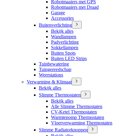
Robotmaaiers met GPS
Robotmaaiers met Draad
Garage
Accessories
Buitenverlichting
Bekijk alles
Wandlampen
Padverlichting
Sokkellampen
Buiten Spots
Buiten LED Strips
Tuinbewatering
Tuingereedschap
Weerstations
Verwarming & Klimaat
Bekijk alles
Slimme Thermostaten
Bekijk alles
Alle Slimme Thermostaten
CV-Ketel Thermostaten
Warmtepomp Thermostaten
Vloerverwarming Thermostaten
Slimme Radiatorknoppen
Bekijk alles