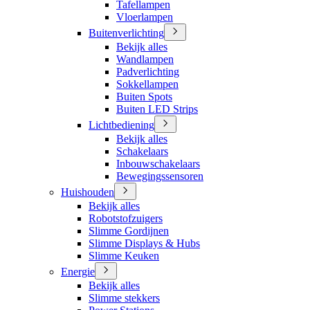
Tafellampen
Vloerlampen
Buitenverlichting
Bekijk alles
Wandlampen
Padverlichting
Sokkellampen
Buiten Spots
Buiten LED Strips
Lichtbediening
Bekijk alles
Schakelaars
Inbouwschakelaars
Bewegingssensoren
Huishouden
Bekijk alles
Robotstofzuigers
Slimme Gordijnen
Slimme Displays & Hubs
Slimme Keuken
Energie
Bekijk alles
Slimme stekkers