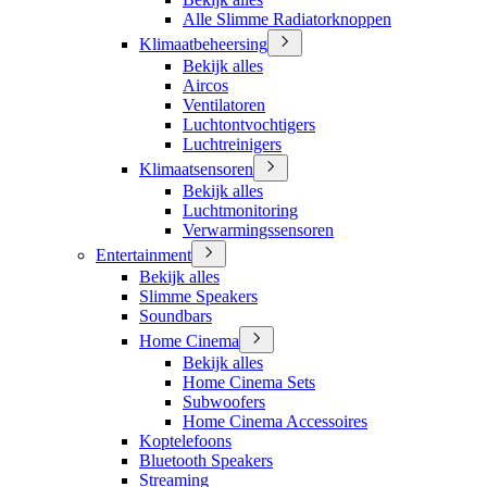
Alle Slimme Radiatorknoppen
Klimaatbeheersing
Bekijk alles
Aircos
Ventilatoren
Luchtontvochtigers
Luchtreinigers
Klimaatsensoren
Bekijk alles
Luchtmonitoring
Verwarmingssensoren
Entertainment
Bekijk alles
Slimme Speakers
Soundbars
Home Cinema
Bekijk alles
Home Cinema Sets
Subwoofers
Home Cinema Accessoires
Koptelefoons
Bluetooth Speakers
Streaming