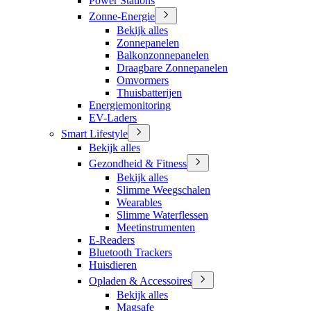
Power Stations
Zonne-Energie
Bekijk alles
Zonnepanelen
Balkonzonnepanelen
Draagbare Zonnepanelen
Omvormers
Thuisbatterijen
Energiemonitoring
EV-Laders
Smart Lifestyle
Bekijk alles
Gezondheid & Fitness
Bekijk alles
Slimme Weegschalen
Wearables
Slimme Waterflessen
Meetinstrumenten
E-Readers
Bluetooth Trackers
Huisdieren
Opladen & Accessoires
Bekijk alles
Magsafe