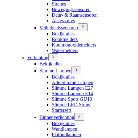
Sirenes
Bewegingssensoren
Deur- & Raamsensoren
Accessoires
Veiligheidssensoren
Bekijk alles
Rookmelders
Koolmonoxidemelders
Watermelders
Verlichting
Bekijk alles
Slimme Lampen
Bekijk alles
Alle Slimme Lampen
Slimme Lampen E27
Slimme Lampen E14
Slimme Spots GU10
Slimme LED Strips
Startersets
Binnenverlichting
Bekijk alles
Wandlampen
Plafondlampen