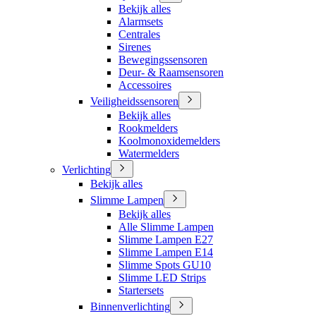
Bekijk alles
Alarmsets
Centrales
Sirenes
Bewegingssensoren
Deur- & Raamsensoren
Accessoires
Veiligheidssensoren
Bekijk alles
Rookmelders
Koolmonoxidemelders
Watermelders
Verlichting
Bekijk alles
Slimme Lampen
Bekijk alles
Alle Slimme Lampen
Slimme Lampen E27
Slimme Lampen E14
Slimme Spots GU10
Slimme LED Strips
Startersets
Binnenverlichting