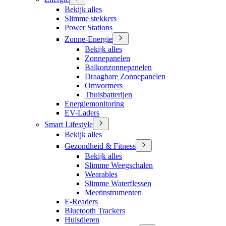
Bekijk alles
Slimme stekkers
Power Stations
Zonne-Energie
Bekijk alles
Zonnepanelen
Balkonzonnepanelen
Draagbare Zonnepanelen
Omvormers
Thuisbatterijen
Energiemonitoring
EV-Laders
Smart Lifestyle
Bekijk alles
Gezondheid & Fitness
Bekijk alles
Slimme Weegschalen
Wearables
Slimme Waterflessen
Meetinstrumenten
E-Readers
Bluetooth Trackers
Huisdieren