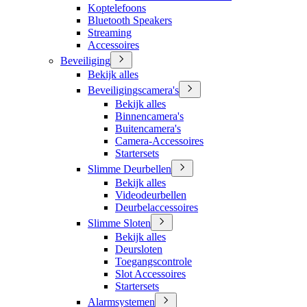
Koptelefoons
Bluetooth Speakers
Streaming
Accessoires
Beveiliging
Bekijk alles
Beveiligingscamera's
Bekijk alles
Binnencamera's
Buitencamera's
Camera-Accessoires
Startersets
Slimme Deurbellen
Bekijk alles
Videodeurbellen
Deurbelaccessoires
Slimme Sloten
Bekijk alles
Deursloten
Toegangscontrole
Slot Accessoires
Startersets
Alarmsystemen