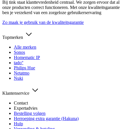
Bij tink staat klanttevredenheid centraal. We zorgen ervoor dat al
onze producten correct functioneren. Met onze kwaliteitsgarantie
ben je verzekerd van een zorgeloze gebruikerservaring
Zo maak je gebruik van de kwaliteitsgarantie
Topmerken
Alle merken
Sonos
Homematic IP
tado°
Philips Hue
Netatmo
Nuki
Klantenservice
Contact
Expertadvies
Bestelling volgen
Herroeping extra garantie (Hakuna)
Hulp
Verzending & betaling