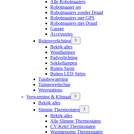
Alle Robotmaaiers
Robotmaaier set
Robotmaaiers zonder Draad
Robotmaaiers met GPS
Robotmaaiers met Draad
Garage
Accessories
Buitenverlichting
Bekijk alles
Wandlampen
Padverlichting
Sokkellampen
Buiten Spots
Buiten LED Strips
Tuinbewatering
Tuingereedschap
Weerstations
Verwarming & Klimaat
Bekijk alles
Slimme Thermostaten
Bekijk alles
Alle Slimme Thermostaten
CV-Ketel Thermostaten
Warmtepomp Thermostaten