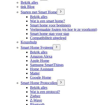
Bekijk alles
tink Blog
Starten met Smart Home
Bekijk alles
Wat is een smart home?
Smart home voor beginners
Veelgemaakte fouten (en hoe je ze voorkomt)
Smart home stap voor stap
Compatibiliteit uitgelegd
Keuzehulp
Smart Home Systeem
Bekijk alles
Amazon Alexa
Apple Home
Samsung SmartThings
Home Assistant
Matter
Google Home
Smart Home Protocollen
Bekijk alles
Wat is een protocol?
Zigbee
Z-Wave
Bluetooth