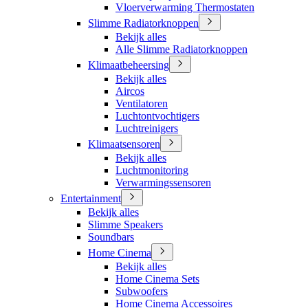
Vloerverwarming Thermostaten
Slimme Radiatorknoppen
Bekijk alles
Alle Slimme Radiatorknoppen
Klimaatbeheersing
Bekijk alles
Aircos
Ventilatoren
Luchtontvochtigers
Luchtreinigers
Klimaatsensoren
Bekijk alles
Luchtmonitoring
Verwarmingssensoren
Entertainment
Bekijk alles
Slimme Speakers
Soundbars
Home Cinema
Bekijk alles
Home Cinema Sets
Subwoofers
Home Cinema Accessoires