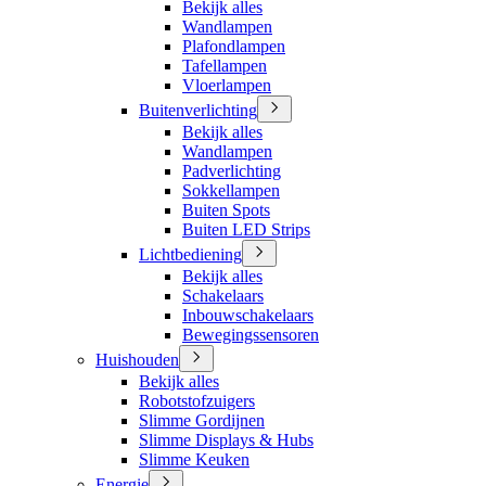
Bekijk alles
Wandlampen
Plafondlampen
Tafellampen
Vloerlampen
Buitenverlichting
Bekijk alles
Wandlampen
Padverlichting
Sokkellampen
Buiten Spots
Buiten LED Strips
Lichtbediening
Bekijk alles
Schakelaars
Inbouwschakelaars
Bewegingssensoren
Huishouden
Bekijk alles
Robotstofzuigers
Slimme Gordijnen
Slimme Displays & Hubs
Slimme Keuken
Energie